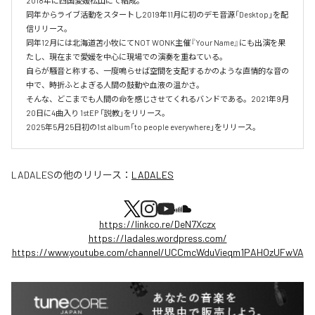
2018年に四国愛媛松山にて結成。

同年からライブ活動をスタートし2019年11月に初のデモ音源「Desktop」を配
信リリース。

同年12月には北海道苫小牧にてNOT WONK主催『Your Name』にも出演を果
たし、現在まで愛媛を中心に現場での演奏を重ねている。

自らが騒音と称する、一度鳴らせば空間を支配するかのような直情的な音の
中で、時折ふとよぎる人間の鼓動や血液の温かさ。

そんな、どこまでも人間の命を感じさせてくれるバンドである。2021年9月
20日に4曲入り 1stEP 「説教」をリリース。

2025年5月25日初の1st album「to people everywhere」をリリース。
LADALES
の他のリリース：
LADALES
https://linkco.re/DeN7Xczx
https://ladales.wordpress.com/
https://www.youtube.com/channel/UCCmcWduVieqm1PAHOzUFwVA