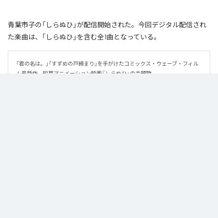
青葉市子の「しらぬひ」が配信開始された。今回デジタル配信され
た楽曲は、「しらぬひ」を含む全1曲となっている。
「君の名は。」「すずめの戸締まり」を手がけたコミックス・ウェーブ・フィル
ム最新作、短篇アニメーション映画『しらぬひ』の主題歌。

アルバム『アダンの風』『Luminescent Creatures』で共同制作を重ねてきた梅
林太郎が作曲、青葉市子が作詞を担当。
なお「
しらぬひ
」は、
Apple Music
、
Spotify
、
LINE MUSIC
、
YouTube
Music
、
Amazon Music Unlimited
などの音楽配信サービスで聴くこと
ができる。
各配信サービス：
しらぬひ