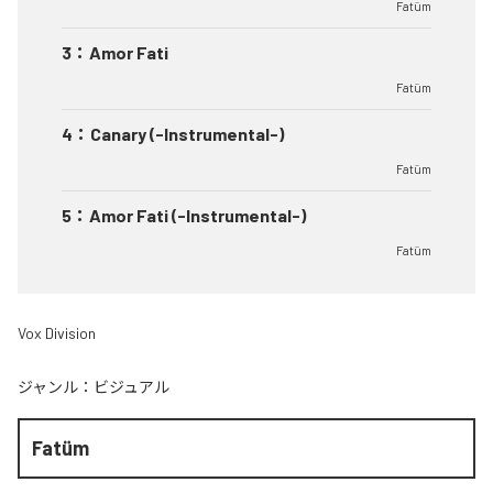
Fatüm
3
：
Amor Fati
Fatüm
4
：
Canary (-Instrumental-)
Fatüm
5
：
Amor Fati (-Instrumental-)
Fatüm
Vox Division
ジャンル：
ビジュアル
Fatüm