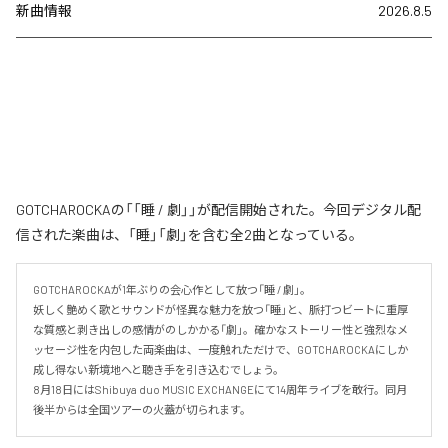
新曲情報
2026.8.5
GOTCHAROCKAの「「睡 / 劇」」が配信開始された。今回デジタル配
信された楽曲は、「睡」「劇」を含む全2曲となっている。
GOTCHAROCKAが1年ぶりの会心作として放つ「睡 / 劇」。

妖しく艶めく歌とサウンドが怪異な魅力を放つ「睡」と、脈打つビートに重厚
な質感と剥き出しの感情がのしかかる「劇」。確かなストーリー性と強烈なメ
ッセージ性を内包した両楽曲は、一度触れただけで、GOTCHAROCKAにしか
成し得ない新境地へと聴き手を引き込むでしょう。

8月18日にはShibuya duo MUSIC EXCHANGEにて14周年ライブを敢行。同月
後半からは全国ツアーの火蓋が切られます。