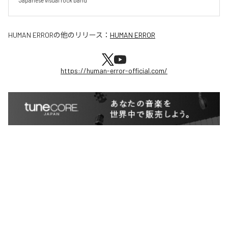
Japanese visual rock band
HUMAN ERROR
の他のリリース：
HUMAN ERROR
https://human-error-official.com/