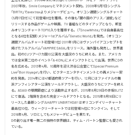
2007年秋、Smile Companyとマネジメント契約。2008年5月7日シングル
「BIRTH」でavex traxよりメジャーデビュー。オリコン週間シングルチャート
（5月17日付）にて初登場8位を獲得。その後も「闇の国のアリス／波紋」など
リリースする作品がゲームや映画、TV 番組などのタイアップとなり、軒並
みオリコンチャートTOP10入りを獲得する。（「SnowWhite」では自身最高位
となる6位を記録）メジャー1stアルバム「Genetic World」を発売。（オリコン
週間アルバムチャート初登場11位）2011年1月にはヴァンパイアコンセプトを
掲げたフルアルバム「VAMPIRE SAGA」をリリース。海外盤も発売し、世界進
出。初のEUツアー(7カ国10公演)を大盛況のうちに終える。また、アメリカ
では全米第二位のイベント「A-KON」にメインアクトとして出演。世界にDの
名を広める。2013年4月、10周年を迎え渋谷公会堂にてSpecial Premium 
Live「Bon Voyage!」を行い、ビクターエンタテインメントとの再メジャー契
約を発表。2014年には47都道府県ツアーを行い、12月にはファイナルの舞
浜アンフィシアター公演をソールドアウトし、大盛況のうちにツアーを終え
る。ASAGI の顎関節症により活動休止するが、2015年8月29日の赤坂BLITZ 
にて復活。2階席を含めた完全ソールドアウトとなる。2015年9月16日にリ
リースした最新シングルHAPPY UNBIRTHDAY はオリコンデイリーチャート
最高位10位、ウィークリーチャートでは初登場14位にランクイン。そして 
2016年4月、ソロとしてもメジャーデビューを果たす。

Dの創り出す唯一無二の独特の世界観は、ティム・バートン監督にも愛され
ている。