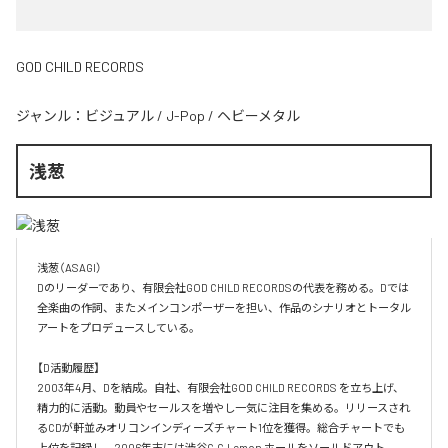
GOD CHILD RECORDS
ジャンル：
ビジュアル
/
J-Pop
/
ヘビーメタル
浅葱
浅葱（ASAGI）

Dのリーダーであり、有限会社GOD CHILD RECORDSの代表を務める。Dでは
全楽曲の作詞、またメインコンポーザーを担い、作品のシナリオとトータル
アートをプロデュースしている。

【D活動履歴】

2003年4月、Dを結成。自社、有限会社GOD CHILD RECORDS を立ち上げ、
精力的に活動。動員やセールスを増やし一気に注目を集める。リリースされ
るCDが軒並みオリコンインディーズチャート1位を獲得。総合チャートでも
上位を記録し、2006年末には渋谷C.C.Lemon ホールをソールドアウト。