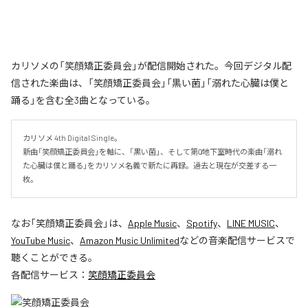
カリソメの「笑顔矯正委員会」が配信開始された。今回デジタル配
信された楽曲は、「笑顔矯正委員会」「黒い菌」「溺れた心臓は僕と
踊る」を含む全3曲となっている。
カリソメ 4th Digital Single。

新曲「笑顔矯正委員会」を軸に、「黒い菌」、そして第0̸地下室時代の楽曲「溺れ
た心臓は僕と踊る」をカリソメ名義で新たに再録。過去と現在が交差する一
枚。
なお「
笑顔矯正委員会
」は、
Apple Music
、
Spotify
、
LINE MUSIC
、
YouTube Music
、
Amazon Music Unlimited
などの音楽配信サービスで
聴くことができる。
各配信サービス：
笑顔矯正委員会