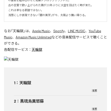
の要素を組み合わせた和製デジロックサウンドだ。

古の言葉で歌い上げられた鴉が20年ぶりに大空を羽ばたく時が来た。

これは単なる新譜ではない。

浅葱にしか表現できない「闇の美学」が今、太陽より舞い降りる。
なお「
天輪獄
」は、
Apple Music
、
Spotify
、
LINE MUSIC
、
YouTube
Music
、
Amazon Music Unlimited
などの音楽配信サービスで聴くこと
ができる。
各配信サービス：
天輪獄
1
：
天輪獄
浅葱
2
：
黒琉烏異怒蘇
浅葱