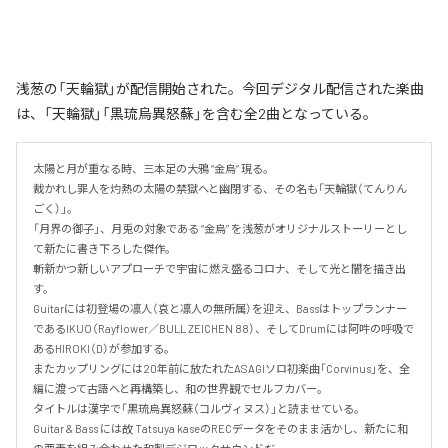
浅葱の「天輪獄」が配信開始された。今回デジタル配信された楽曲
は、「天輪獄」「黒琉烏異怒蘇」を含む全2曲となっている。
太陽と月が重なる時、三本足の大鴉 “金烏” 現る。

裁かれし罪人を灼熱の太陽の禁獄へと幽閉する、その名も「天輪獄（てんりん
ごく）」。

「月界の御子」、月兎の対象である “金烏” を浅葱がオリジナルストーリーとし
て新たに書き下ろした傑作。

斬新かつ新しいアプローチで宇宙に燃え盛るコロナ、そして光と闇を描き出
す。

Guitarには初登場の凛人（哀と凛人の無所属）を迎え、Bassはトップランナー
であるIKUO（Rayflower／BULL ZEICHEN 88）、そしてDrumには阿吽の呼吸で
あるHIROKI（D）が参加する。

またカップリングには20年前に放たれたASAGIソロ初楽曲「Corvinus」を、全
編に渡って古語へと再構築し、和の世界観でセルフカバー。

タイトルは漢字で「黒琉烏異怒蘇（コルヴィヌス）」と読ませている。

Guitar & Bass には故 Tatsuya kaseのRECデータをそのまま活かし、新たに和