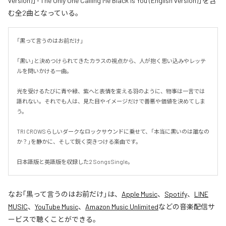
version)」「The Only One Calling Me Black Is You (English version)」を含
む全2曲となっている。
「黒って言うのはお前だけ」

「黒い」と決めつけられてきたカラスの視点から、人が抱く思い込みやレッテ
ルを問いかける一曲。

光を受けるたびに青や緑、紫へと表情を変える羽のように、物事は一言では
語れない。それでも人は、見た目やイメージだけで善悪や価値を決めてしま
う。

TRI CROWSらしいダークなロックサウンドに乗せて、「本当に黒いのは誰なの
か？」を静かに、そして鋭く突きつける楽曲です。

日本語版と英語版を収録した2 Songs Single。
なお「
黒って言うのはお前だけ
」は、
Apple Music
、
Spotify
、
LINE
MUSIC
、
YouTube Music
、
Amazon Music Unlimited
などの音楽配信サ
ービスで聴くことができる。