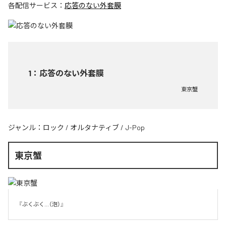
各配信サービス：
応答のない外套膜
1
：
応答のない外套膜
東京蟹
ジャンル：
ロック
/
オルタナティブ
/
J-Pop
東京蟹
『ぶくぶく...（泡）』