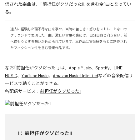
信された楽曲は、「前担任がクソだったII」を含む全1曲となってい
る。
過去に経験した理不尽な出来事や、当時の苦しさ・怒りをストレートなロッ
クサウンドで表現した一曲。激しい言葉の裏には、自分自身と向き合い、前
へ進もうとする想いが込められています。本作品は実体験をもとに制作され
たフィクション性を含む音楽作品です。
なお「
前担任がクソだったII
」は、
Apple Music
、
Spotify
、
LINE
MUSIC
、
YouTube Music
、
Amazon Music Unlimited
などの音楽配信サ
ービスで聴くことができる。
各配信サービス：
前担任がクソだったII
1
：
前担任がクソだったII