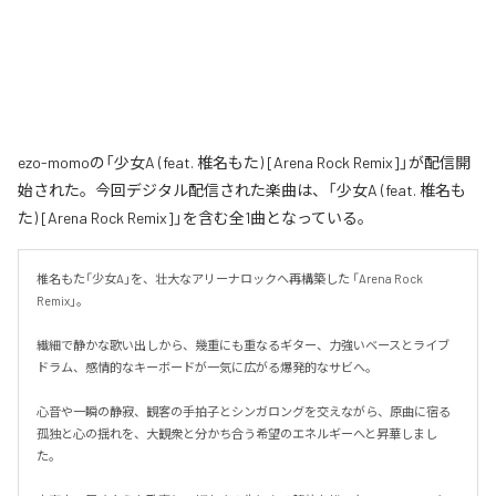
ezo-momoの「少女A (feat. 椎名もた) [Arena Rock Remix]」が配信開
始された。今回デジタル配信された楽曲は、「少女A (feat. 椎名も
た) [Arena Rock Remix]」を含む全1曲となっている。
椎名もた「少女A」を、壮大なアリーナロックへ再構築した 「Arena Rock 
Remix」。

繊細で静かな歌い出しから、幾重にも重なるギター、力強いベースとライブ
ドラム、感情的なキーボードが一気に広がる爆発的なサビへ。

心音や一瞬の静寂、観客の手拍子とシンガロングを交えながら、原曲に宿る
孤独と心の揺れを、大観衆と分かち合う希望のエネルギーへと昇華しまし
た。
