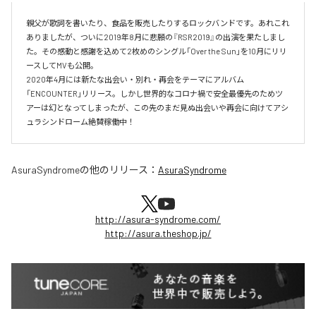
親父が歌詞を書いたり、食品を販売したりするロックバンドです。あれこれ
ありましたが、ついに2019年8月に悲願の『RSR2019』の出演を果たしまし
た。その感動と感謝を込めて2枚めのシングル「Over the Sun」を10月にリリ
ースしてMVも公開。

2020年4月には新たな出会い・別れ・再会をテーマにアルバム
「ENCOUNTER」リリース。しかし世界的なコロナ禍で安全最優先のためツ
アーは幻となってしまったが、この先のまだ見ぬ出会いや再会に向けてアシ
ュラシンドローム絶賛稼働中！
AsuraSyndrome
の他のリリース：
AsuraSyndrome
http://asura-syndrome.com/
http://asura.theshop.jp/