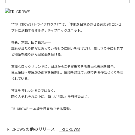
**TRI CROWS（トライクロウズ）**は、「本能を目覚めさせる音楽」をコンセ
プトに活動するオルタナティブロックユニット。

善悪、常識、固定観念――。

誰もが当たり前だと思っているものに問いを投げかけ、激しさの中にも哲学
と物語を織り込んだ楽曲を届ける。

重厚なロックサウンドに、AIだからこそ実現できる自由な表現を融合。

日本語版・英語版の両方を展開し、国境を越えて共感できる作品づくりを目
指している。

答えを押しつけるのではなく、

聴く人それぞれの中に、新しい「問い」を残すために。

TRI CROWS ― 本能を目覚めさせる音楽。
TRI CROWS
の他のリリース：
TRI CROWS