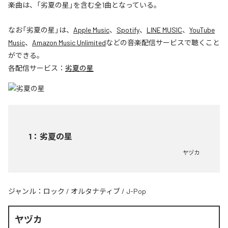
楽曲は、「劣夏の星」を含む全1曲となっている。
なお「
劣夏の星
」は、
Apple Music
、
Spotify
、
LINE MUSIC
、
YouTube
Music
、
Amazon Music Unlimited
などの音楽配信サービスで聴くこと
ができる。
各配信サービス：
劣夏の星
1
：
劣夏の星
ヤヅカ
ジャンル：
ロック
/
オルタナティブ
/
J-Pop
ヤヅカ