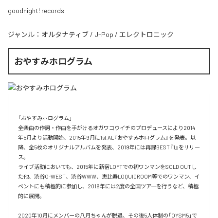
goodnight! records
ジャンル：
オルタナティブ
/
J-Pop
/
エレクトロニック
おやすみホログラム
「おやすみホログラム」

全楽曲の作詞・作曲を⼿がけるオガワコウイチのプロデュースにより2014
年5⽉より活動開始、2015年9⽉に1st AL『おやすみホログラム』を発表。以
降、全5枚のオリジナルアルバムを発表、2019年には再録BEST『1』をリリー
ス。

ライブ活動においても、2015年に新宿LOFTでの初ワンマンをSOLD OUTし
た他、渋⾕O-WEST、渋⾕WWW、恵⽐寿LOQUIDROOM等でのワンマン、イ
ベントにも積極的に参加し、2019年には2度の全国ツアーを⾏うなど、積極
的に展開。

2020年10月にメンバーの八月ちゃんが脱退、その後5人体制の「OYSM5」で