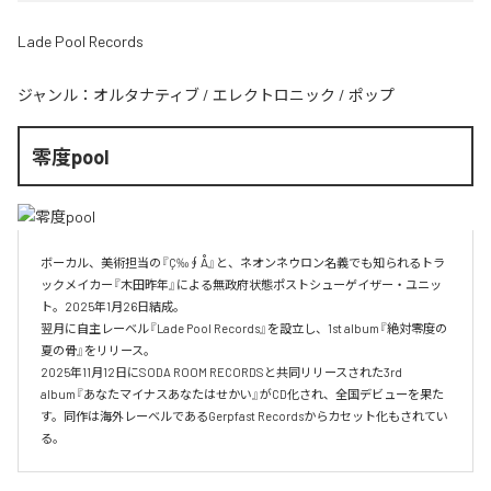
Lade Pool Records
ジャンル：
オルタナティブ
/
エレクトロニック
/
ポップ
零度pool
ボーカル、美術担当の『Ç‰∮Å』と、ネオンネウロン名義でも知られるトラ
ックメイカー『木田昨年』による無政府状態ポストシューゲイザー・ユニッ
ト。2025年1月26日結成。

翌月に自主レーベル『Lade Pool Records』を設立し、1st album『絶対零度の
夏の骨』をリリース。

2025年11月12日にSODA ROOM RECORDSと共同リリースされた3rd 
album『あなたマイナスあなたはせかい』がCD化され、全国デビューを果た
す。同作は海外レーベルであるGerpfast Recordsからカセット化もされてい
る。