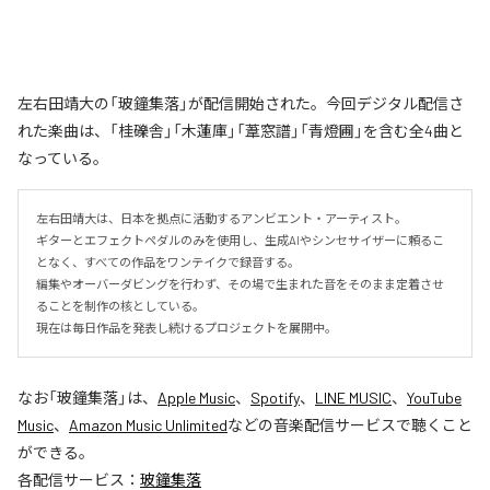
左右田靖大の「玻鐘集落」が配信開始された。今回デジタル配信さ
れた楽曲は、「桂礫舎」「木蓮庫」「葦窓譜」「青燈圃」を含む全4曲と
なっている。
左右田靖大は、日本を拠点に活動するアンビエント・アーティスト。

ギターとエフェクトペダルのみを使用し、生成AIやシンセサイザーに頼るこ
となく、すべての作品をワンテイクで録音する。

編集やオーバーダビングを行わず、その場で生まれた音をそのまま定着させ
ることを制作の核としている。

現在は毎日作品を発表し続けるプロジェクトを展開中。
なお「
玻鐘集落
」は、
Apple Music
、
Spotify
、
LINE MUSIC
、
YouTube
Music
、
Amazon Music Unlimited
などの音楽配信サービスで聴くこと
ができる。
各配信サービス：
玻鐘集落