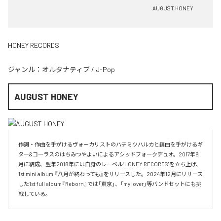
AUGUST HONEY
HONEY RECORDS
ジャンル：
オルタナティブ
/
J-Pop
AUGUST HONEY
作詞・作曲を手がけるヴォーカリストのハチミツハルカと編曲を手がけるギ
ター&コーラスのはちみつやよいによるアシッドフォークデュオ。2017年9
月に結成、翌年2018年には自身のレーベル”HONEY RECORDS"を立ち上げ、
1st mini album 『八月が終わっても』をリリースした。2024年12月にリリース
した1st full album『Reborn』では「東京」、「my lover」等バンドセットにも挑
戦している。