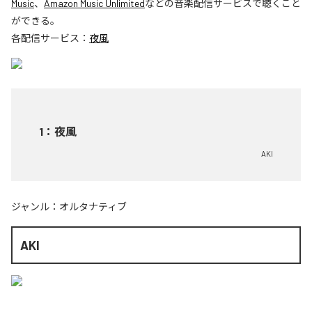
Music
、
Amazon Music Unlimited
などの音楽配信サービスで聴くこと
ができる。
各配信サービス：
夜風
1
：
夜風
AKI
ジャンル：
オルタナティブ
AKI