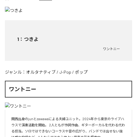
1
：
つきよ
ワントニー
ジャンル：
オルタナティブ
/
J-Pop
/
ポップ
ワントニー
関西出身のjunとzawawaによる夫婦ユニット。2024年から東京のライブハ
ウスで演奏活動を開始。 2人ともが作詞作曲、ギターボーカルを代わる代わ
る担当。ソロではできないコーラスや音の広がり、バンドでは出せない抜