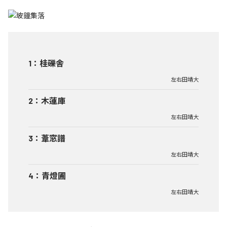
1
：
桂礫舎
左右田靖大
2
：
木蓮庫
左右田靖大
3
：
葦窓譜
左右田靖大
4
：
青燈圃
左右田靖大