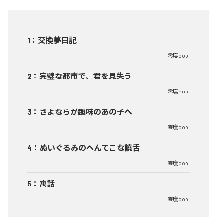
1
：
交換夢日記
零度pool
2
：
完璧な都市で、君を見失う
零度pool
3
：
さよならが趣味のあの子へ
零度pool
4
：
ぬいぐるみのへんてこな饒舌
零度pool
5
：
寓話
零度pool