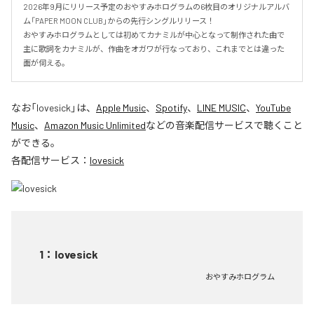
2026年9月にリリース予定のおやすみホログラムの6枚目のオリジナルアルバ
ム「PAPER MOON CLUB」からの先行シングルリリース！

おやすみホログラムとしては初めてカナミルが中心となって制作された曲で
主に歌詞をカナミルが、作曲をオガワが行なっており、これまでとは違った
面が伺える。
なお「
lovesick
」は、
Apple Music
、
Spotify
、
LINE MUSIC
、
YouTube
Music
、
Amazon Music Unlimited
などの音楽配信サービスで聴くこと
ができる。
各配信サービス：
lovesick
1
：
lovesick
おやすみホログラム