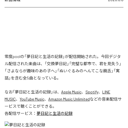
零度poolの「夢日記と生活の記録」が配信開始された。今回デジタ
ル配信された楽曲は、「交換夢日記」「完璧な都市で、君を見失う」
「さよならが趣味のあの子へ」「ぬいぐるみのへんてこな饒舌」「寓
話」を含む全5曲となっている。
なお「
夢日記と生活の記録
」は、
Apple Music
、
Spotify
、
LINE
MUSIC
、
YouTube Music
、
Amazon Music Unlimited
などの音楽配信サ
ービスで聴くことができる。
各配信サービス：
夢日記と生活の記録