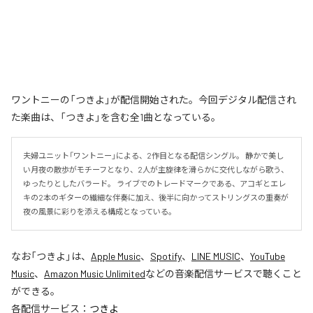
ワントニーの「つきよ」が配信開始された。今回デジタル配信され
た楽曲は、「つきよ」を含む全1曲となっている。
夫婦ユニット「ワントニー」による、2作目となる配信シングル。 静かで美し
い月夜の散歩がモチーフとなり、2人が主旋律を滑らかに交代しながら歌う、
ゆったりとしたバラード。 ライブでのトレードマークである、アコギとエレ
キの2本のギターの繊細な伴奏に加え、後半に向かってストリングスの重奏が
夜の風景に彩りを添える構成となっている。
なお「
つきよ
」は、
Apple Music
、
Spotify
、
LINE MUSIC
、
YouTube
Music
、
Amazon Music Unlimited
などの音楽配信サービスで聴くこと
ができる。
各配信サービス：
つきよ