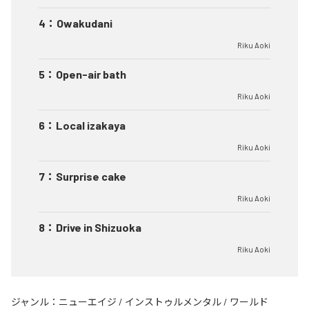
4
：
Owakudani
Riku Aoki
5
：
Open-air bath
Riku Aoki
6
：
Local izakaya
Riku Aoki
7
：
Surprise cake
Riku Aoki
8
：
Drive in Shizuoka
Riku Aoki
ジャンル：
ニューエイジ
/
インストゥルメンタル
/
ワールド