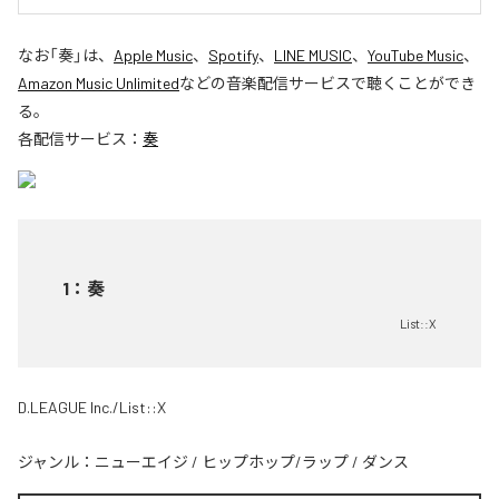
なお「
奏
」は、
Apple Music
、
Spotify
、
LINE MUSIC
、
YouTube Music
、
Amazon Music Unlimited
などの音楽配信サービスで聴くことができ
る。
各配信サービス：
奏
1
：
奏
List::X
D.LEAGUE Inc./List::X
ジャンル：
ニューエイジ
/
ヒップホップ/ラップ
/
ダンス