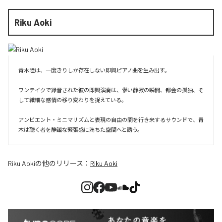
Riku Aoki
青木陸は、一度きりしか存在しない即興ピアノ曲を生み出す。

ワンテイクで録音された彼の即興演奏は、儚い静寂の瞬間、都会の孤独、そ
して繊細な感情の移り変わりを捉えている。

アンビエント・ミニマリズムと表現の自由の間を行き来するサウンドで、青
木は聴く者を静謐な緊張感に満ちた空間へと誘う。
Riku Aoki
の他のリリース：
Riku Aoki