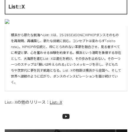
List::X
横浜から新たな航海へ――List::Xは、25-26 SEASONにHIPHOPダンスそのもの
を再発明、再構築し、新たな挑戦に挑む。コンセプトは変わらず「old to 
new」。HIPHOPの伝統と、枠にとらわれない革新を融合させ、見る者すべて
に希望と夢、心を奮わせる体験を約束する。横浜という港町を象徴する存在
として、大海原を進むList::Xは進化を続け、その歩みを止めない。その一つ
一つのステップは「願いは叶えられる」というメッセージを示し、子どもた
ちや次世代に夢を託す航路となる。List::Xの物語は横浜から全国へ、そして
世界へ――波紋のように広がり、ダンスのインスピレーションを届け続けてい
く。
List::X
の他のリリース：
List::X