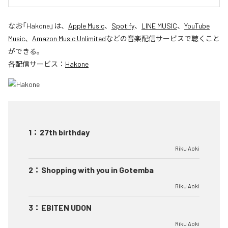
なお「
Hakone
」は、
Apple Music
、
Spotify
、
LINE MUSIC
、
YouTube
Music
、
Amazon Music Unlimited
などの音楽配信サービスで聴くこと
ができる。
各配信サービス：
Hakone
1
：
27th birthday
Riku Aoki
2
：
Shopping with you in Gotemba
Riku Aoki
3
：
EBITEN UDON
Riku Aoki