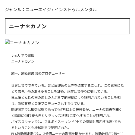
ジャンル：
ニューエイジ
/
インストゥルメンタル
ニーナ＊カノン
レムリアの歌姫

ニーナ＊カノン

歌手、歌姫育成 音楽プロデューサー

世界は音でできている。音と周波数の世界を追求するにつれ、この真実にた
どり着き、他のあらゆることを辞め、現在は音作りに徹している。

日本語と女性の声の癒しの力が科学的根拠により証明されていることを知
り、歌姫育成と音楽プロデュースも手掛けている。

脳波測定では緊張状態であっても9割以上の被検者が、ニーナの歌声を聞く
と瞬時にθ波（安らぎとリラックス状態）に変化することが証明され、

ボイススキャンでは、フルボイスサウンド（全ての意識と調和する声）であ
るということも機械測定で証明された。

PLA波動測定器では、3分間ニーナの歌声を聞かせると、波動数値が2倍～10