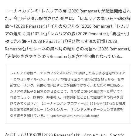
ニーナ＊カノンの「レムリアの扉 (2026 Remaster)」が配信開始され
た。今回デジタル配信された楽曲は、「レムリアの青い石〜魂の解
放〜 (2026 Remaster)」「イルカのワルツ (2026 Remaster)」「レムリ
アの煌めく海 (432Hz)」「レムリアの森 (2026 Remaster)」「再会〜月
夜に光る海〜 (2026 Remaster)」「呼び覚ます魂の記憶 (2026
Remaster)」「セレーネの舞〜月の精からの祝福〜 (2026 Remaster)」
「天使のささやき (2026 Remaster)」を含む全8曲となっている。
レムリアの歌姫ニーナ＊カノンとA＝432Hzで調律したあらゆる音階のライア
ーとのコラボアルバム。 レムリアの響きを浴びて魂の記憶を蘇らせる、音の
前世ヒーリング。前世を憶い出すことが目的ではなく、あなたの中に眠るレ
ムリアの遺伝子を目覚めさせることで、真の愛と調和の生き方へと導いてく
れるでしょう。瞑想や、睡眠導入、作業BGMなどとして繊細な音の粒子を浴
びてみてください。  【ニーナ＊カノン プロフィール】 528Hzや432Hzなど周波
数音楽で歌を歌うヒーリングシンガー。サウンドメディテーションで覚醒を
促す響きを届けている。 https://www.awakevoicelab.com/
なお「
レムリアの扉 (2026 Remaster)
」は、
Apple Music
、
Spotify
、