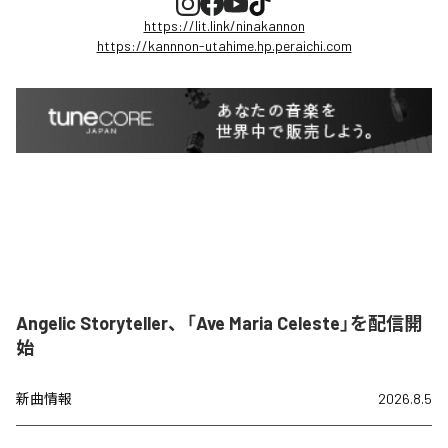
https://lit.link/ninakannon
https://kannnon-utahime.hp.peraichi.com
Angelic Storyteller、「Ave Maria Celeste」を配信開
始
新曲情報
2026.8.5