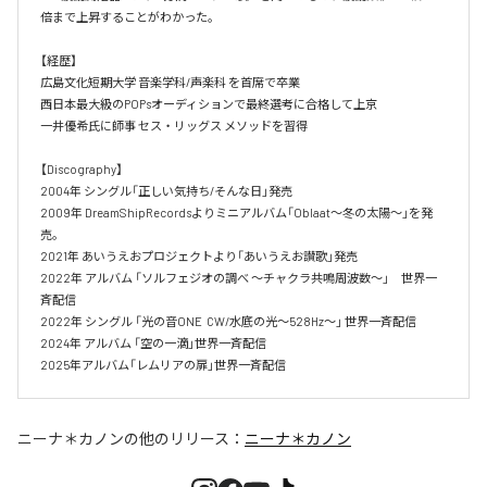
倍まで上昇することがわかった。

【経歴】

広島文化短期大学 音楽学科/声楽科 を首席で卒業 

西日本最大級のPOPsオーディションで最終選考に合格して上京

一井優希氏に師事 セス・リッグス メソッドを習得

【Discography】

2004年 シングル「正しい気持ち/そんな日」発売

2009年 DreamShipRecordsよりミニアルバム「Oblaat～冬の太陽～」を発
売。

2021年 あいうえおプロジェクトより「あいうえお讃歌」発売

2022年 アルバム 「ソルフェジオの調べ ～チャクラ共鳴周波数～」　世界一
斉配信

2022年 シングル 「光の音ONE  CW/水底の光～528Hz～」 世界一斉配信 

2024年 アルバム 「空の一滴」世界一斉配信　

2025年アルバム「レムリアの扉」世界一斉配信
ニーナ＊カノン
の他のリリース：
ニーナ＊カノン