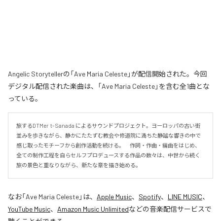
Angelic Storytellerの「Ave Maria Celeste」が配信開始された。今回
デジタル配信された楽曲は、「Ave Maria Celeste」を含む全1曲とな
っている。
旅するDTMer  t- Sanada によるサウンドプロジェクト。ヨーロッパの古い街
並みを歩きながら、静かにたたずむ教会や修道院に満ちた静謐な響きの中で
感じ取ったモチーフから創作活動を続ける。　作詞・作曲・編曲をはじめ、
全ての制作工程を自らセルフプロデュースする作品の数々は、中世から続く
旅の景色と重なりながら、新たな章を描き始める。
なお「
Ave Maria Celeste
」は、
Apple Music
、
Spotify
、
LINE MUSIC
、
YouTube Music
、
Amazon Music Unlimited
などの音楽配信サービスで