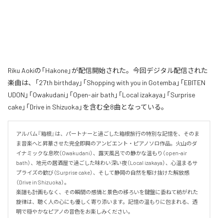
Riku Aokiの「Hakone」が配信開始された。今回デジタル配信された
楽曲は、「27th birthday」「Shopping with you in Gotemba」「EBITEN
UDON」「Owakudani」「Open-air bath」「Local izakaya」「Surprise
cake」「Drive in Shizuoka」を含む全8曲となっている。
アルバム『箱根』は、パートナーと過ごした箱根旅行の特別な記憶を、そのま
ま音楽へと昇華させた完全即興のアンビエント・ピアノソロ作品。火山のダ
イナミックな息吹（Owakudani）、露天風呂での静かな温もり（open-air 
bath）、地元の居酒屋で過ごした味わい深い夜（Local izakaya）、心温まるサ
プライズの歓び（Surprise cake）、そして静岡の自然を駆け抜けた解放感
（Drive in Shizuoka）。

楽譜も計画もなく、その瞬間の感情と景色の移ろいを鍵盤に委ねて紡がれた
旋律は、聴く人の心にも優しく寄り添います。記憶の温もりに包まれる、透
明で穏やかなピアノの音色をお楽しみください。