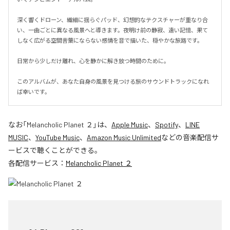
深く響くドローン、繊細に揺らぐパッド、幻想的なテクスチャーが重なり合
い、一曲ごとに異なる風景へと導きます。夜明け前の静寂、遠い記憶、果て
しなく広がる空間――言葉にならない感情を音で描いた、穏やかな旅路です。

日常から少しだけ離れ、心を静かに解き放つ時間のために。

このアルバムが、あなた自身の風景を見つける旅のサウンドトラックになれ
ば幸いです。
なお「
Melancholic Planet ２
」は、
Apple Music
、
Spotify
、
LINE
MUSIC
、
YouTube Music
、
Amazon Music Unlimited
などの音楽配信サ
ービスで聴くことができる。
各配信サービス：
Melancholic Planet ２