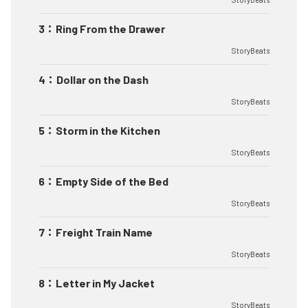
3
：
Ring From the Drawer
StoryBeats
4
：
Dollar on the Dash
StoryBeats
5
：
Storm in the Kitchen
StoryBeats
6
：
Empty Side of the Bed
StoryBeats
7
：
Freight Train Name
StoryBeats
8
：
Letter in My Jacket
StoryBeats