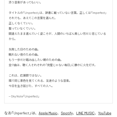
添う音楽があってもいい。

タイトルの「Unperfect」は、辞書に載っていない言葉。正しくは「Imperfect」
それでも、あえてこの言葉を選んだ。

正しくなくていい。

整っていなくていい。

間違えたまま進んでいく姿こそが、人間のいちばん美しい形だと信じている
から。

失敗した日のための曲。

眠れない夜のための曲。

もう一歩だけ踏み出したい朝のための曲。

全17曲は、聴く人それぞれの「完璧じゃない毎日」に静かに火を灯す。

これは、応援歌ではない。

隣で同じ景色を見てくれる、友達のような音楽。

今日を生き延びた、すべての人へ。

-- Sky Note「Unperfect」
なお「
Unperfect
」は、
Apple Music
、
Spotify
、
LINE MUSIC
、
YouTube