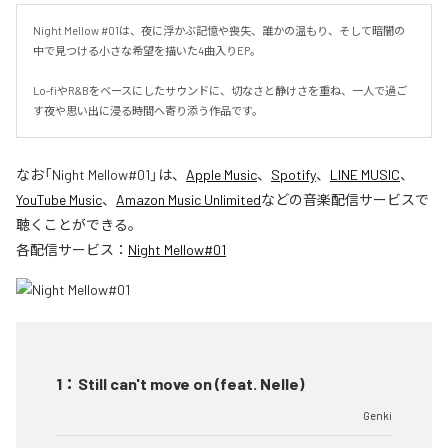
Night Mellow #01は、夜に浮かぶ記憶や喪失、誰かの温もり、そして暗闇の
中で見つける小さな希望を描いた4曲入りEP。

Lo-fiやR&Bをベースにしたサウンドに、切なさと静けさを重ね、一人で過ご
す夜や思い出に浸る時間へ寄り添う作品です。
なお「
Night Mellow#01
」は、
Apple Music
、
Spotify
、
LINE MUSIC
、
YouTube Music
、
Amazon Music Unlimited
などの音楽配信サービスで
聴くことができる。
各配信サービス：
Night Mellow#01
1
：
Still can't move on (feat. Nelle)
Genki