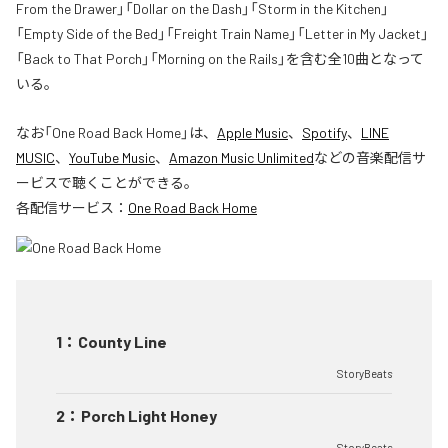
From the Drawer」「Dollar on the Dash」「Storm in the Kitchen」
「Empty Side of the Bed」「Freight Train Name」「Letter in My Jacket」
「Back to That Porch」「Morning on the Rails」を含む全10曲となって
いる。
なお「
One Road Back Home
」は、
Apple Music
、
Spotify
、
LINE
MUSIC
、
YouTube Music
、
Amazon Music Unlimited
などの音楽配信サ
ービスで聴くことができる。
各配信サービス：
One Road Back Home
1
：
County Line
StoryBeats
2
：
Porch Light Honey
StoryBeats