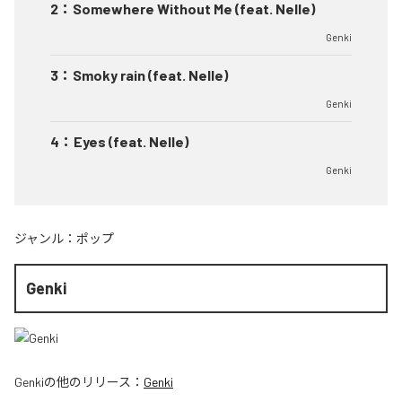
2
：
Somewhere Without Me (feat. Nelle)
Genki
3
：
Smoky rain (feat. Nelle)
Genki
4
：
Eyes (feat. Nelle)
Genki
ジャンル：
ポップ
Genki
Genki
の他のリリース：
Genki