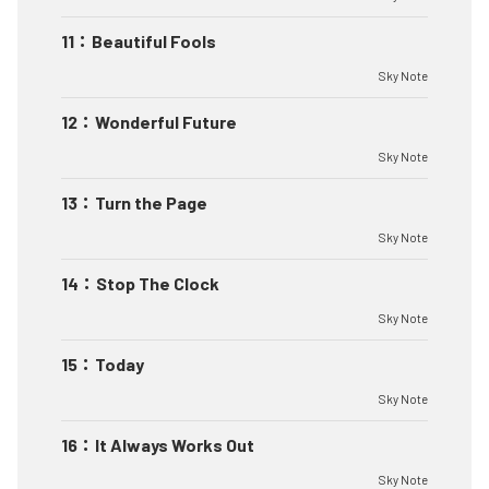
11
：
Beautiful Fools
Sky Note
12
：
Wonderful Future
Sky Note
13
：
Turn the Page
Sky Note
14
：
Stop The Clock
Sky Note
15
：
Today
Sky Note
16
：
It Always Works Out
Sky Note