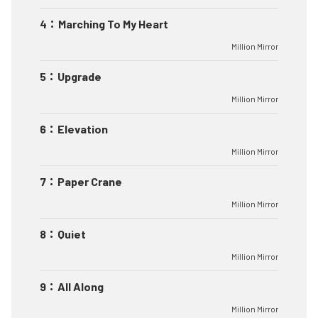
4
：
Marching To My Heart
Million Mirror
5
：
Upgrade
Million Mirror
6
：
Elevation
Million Mirror
7
：
Paper Crane
Million Mirror
8
：
Quiet
Million Mirror
9
：
All Along
Million Mirror