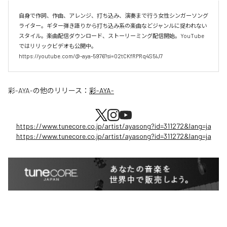
自身で作詞、作曲、アレンジ、打ち込み、演奏まで行う女性シンガーソング
ライター。ギター弾き語りから打ち込み系の楽曲などジャンルに捉われない
スタイル。楽曲配信ダウンロード、ストーリーミング配信開始。YouTube
ではリリックビデオも公開中。

https://youtube.com/@-aya-5976?si=02tCKfRPRq4S5lJ7
彩-AYA-
の他のリリース：
彩-AYA-
https://www.tunecore.co.jp/artist/ayasong?id=311272&lang=ja
https://www.tunecore.co.jp/artist/ayasong?id=311272&lang=ja