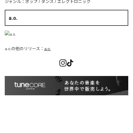
ジャンル：
ポップ
/
ダンス
/
エレクトロニック
a.o.
a.o.
の他のリリース：
a.o.