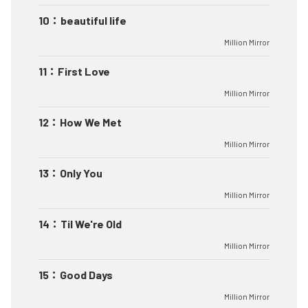
10
：
beautiful life
Million Mirror
11
：
First Love
Million Mirror
12
：
How We Met
Million Mirror
13
：
Only You
Million Mirror
14
：
Til We're Old
Million Mirror
15
：
Good Days
Million Mirror