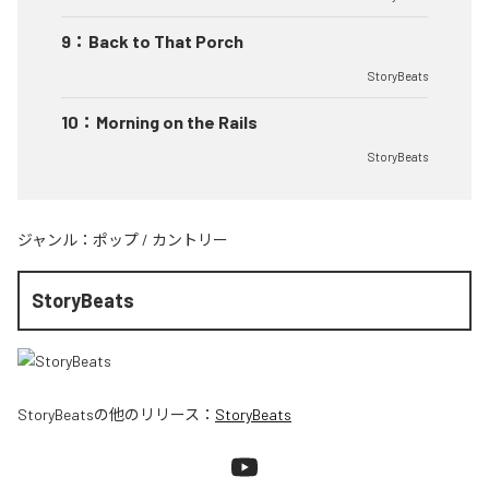
9
：
Back to That Porch
StoryBeats
10
：
Morning on the Rails
StoryBeats
ジャンル：
ポップ
/
カントリー
StoryBeats
StoryBeats
の他のリリース：
StoryBeats