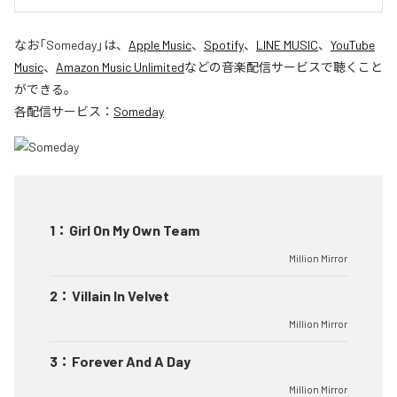
なお「
Someday
」は、
Apple Music
、
Spotify
、
LINE MUSIC
、
YouTube
Music
、
Amazon Music Unlimited
などの音楽配信サービスで聴くこと
ができる。
各配信サービス：
Someday
1
：
Girl On My Own Team
Million Mirror
2
：
Villain In Velvet
Million Mirror
3
：
Forever And A Day
Million Mirror