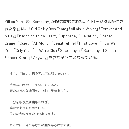
Million Mirrorの「Someday」が配信開始された。今回デジタル配信さ
れた楽曲は、「Girl On My Own Team」「Villain In Velvet」「Forever And
A Day」「Marching To My Heart」「Upgrade」「Elevation」「Paper
Crane」「Quiet」「All Along」「beautiful life」「First Love」「How We
Met」「Only You」「Til We're Old」「Good Days」「Someday I'll Smile」
「Paper Stars」「Anyway」を含む全18曲となっている。
Million Mirror、初のアルバム「Someday」。

片想い、両想い、失恋、そのあと。

恋のいろんな場面を、18曲に集めました。

自分を取り戻す曲もあれば、

誰かをまっすぐ想う曲も、

泣いた夜のままの曲もあります。

どこかに、今のあなたの曲があるはずです。