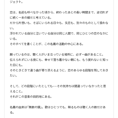
ジェクト。

恋は、名前も呼べなかった頃から、終わったあとの長い時間まで、途切れず
に続く一本の線だと考えている。

だから片想いも、そばにいられる日々も、失恋も、別々のものとして扱わな
い。

浮かれている自分と泣いている自分は同じ人間で、同じひとつの恋のなかに
いる。

そのすべてを書くことが、この名義の活動の中心にある。

願っているのは、聴く人がいま立っている場所に、必ず一曲があること。

伝えられずにいる夜にも、幸せで落ち着かない朝にも、もう戻れないと知っ
た日にも。

そのときどきで違う曲が寄り添えるように、恋のあらゆる段階を残しておき
たい。

そして、どの段階にいたとしても——その気持ちは間違っていなかったと思
えること。

それがこの音楽の目的地にある。

名義の由来は「無数の鏡」。歌はひとつでも、映るものは聴く人の数だけあ
る。