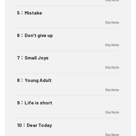
5
：
Mistake
Sky Note
6
：
Don't give up
Sky Note
7
：
Small Joys
Sky Note
8
：
Young Adult
Sky Note
9
：
Life is short
Sky Note
10
：
Dear Today
Sky Note