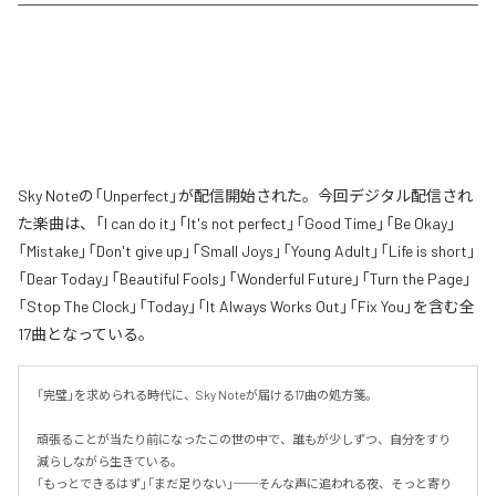
Sky Noteの「Unperfect」が配信開始された。今回デジタル配信され
た楽曲は、「I can do it」「It's not perfect」「Good Time」「Be Okay」
「Mistake」「Don't give up」「Small Joys」「Young Adult」「Life is short」
「Dear Today」「Beautiful Fools」「Wonderful Future」「Turn the Page」
「Stop The Clock」「Today」「It Always Works Out」「Fix You」を含む全
17曲となっている。
「完璧」を求められる時代に、Sky Noteが届ける17曲の処方箋。

頑張ることが当たり前になったこの世の中で、誰もが少しずつ、自分をすり
減らしながら生きている。

「もっとできるはず」「まだ足りない」──そんな声に追われる夜、そっと寄り