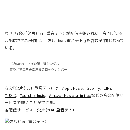
わささびの「欠片 (feat. 重音テト)」が配信開始された。今回デジタ
ル配信された楽曲は、「欠片 (feat. 重音テト)」を含む全1曲となって
いる。
ボカロPわささびの第一弾シングル

爽やかでエモ要素満載のロックナンバー
なお「
欠片 (feat. 重音テト)
」は、
Apple Music
、
Spotify
、
LINE
MUSIC
、
YouTube Music
、
Amazon Music Unlimited
などの音楽配信サ
ービスで聴くことができる。
各配信サービス：
欠片 (feat. 重音テト)