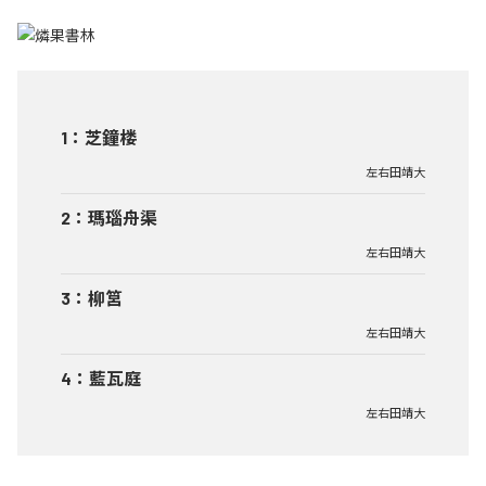
1
：
芝鐘楼
左右田靖大
2
：
瑪瑙舟渠
左右田靖大
3
：
柳筥
左右田靖大
4
：
藍瓦庭
左右田靖大