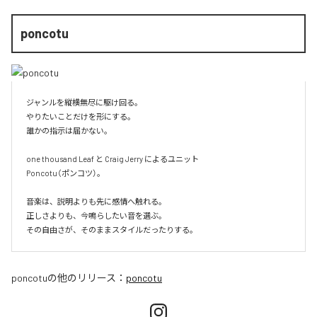
poncotu
ジャンルを縦横無尽に駆け回る。

やりたいことだけを形にする。

誰かの指示は届かない。

one thousand Leaf と Craig Jerry によるユニット

Poncotu（ポンコツ）。

音楽は、説明よりも先に感情へ触れる。

正しさよりも、今鳴らしたい音を選ぶ。

その自由さが、そのままスタイルだったりする。
poncotu
の他のリリース：
poncotu