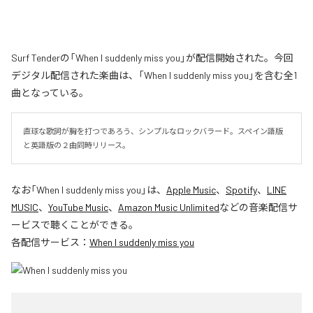
Surf Tenderの「When I suddenly miss you」が配信開始された。今回
デジタル配信された楽曲は、「When I suddenly miss you」を含む全1
曲となっている。
直球な歌詞が胸を打つであろう、シンプルなロックバラード。スペイン語版
と英語版の２曲同時リリース。
なお「
When I suddenly miss you
」は、
Apple Music
、
Spotify
、
LINE
MUSIC
、
YouTube Music
、
Amazon Music Unlimited
などの音楽配信サ
ービスで聴くことができる。
各配信サービス：
When I suddenly miss you