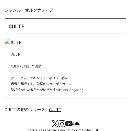
ジャンル：
オルタナティブ
CULTE
カルト

FUNK × JAZZ = "FUZZ"

グルーヴィーでキャッチ―なリズム隊に

轟音が醸成する、破壊的シューゲイザー。

脳が焼かれた者たちが紡ぎだすMixture Shogazing
CULTE
の他のリリース：
CULTE
https://asteroids.wiki.fc2.com/wiki/CULTE