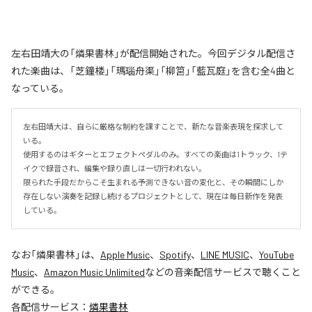
左右田靖大の「燐果書林」が配信開始された。今回デジタル配信さ
れた楽曲は、「芝鐘楼」「瑪瑙舟渠」「柳筥」「藍瓦庭」を含む全4曲と
なっている。
左右田靖大は、自らに厳格な制約を課すことで、新たな音楽表現を探求して
いる。

使用するのはギターとエフェクトペダルのみ。すべての楽曲は1トラック、1テ
イクで録音され、編集や録り直しは一切行われない。

限られた手段だからこそ生まれる予測できない音の変化と、その瞬間にしか
存在しない演奏を記録し続けるプロジェクトとして、現在は毎日新作を発表
している。
なお「
燐果書林
」は、
Apple Music
、
Spotify
、
LINE MUSIC
、
YouTube
Music
、
Amazon Music Unlimited
などの音楽配信サービスで聴くこと
ができる。
各配信サービス：
燐果書林