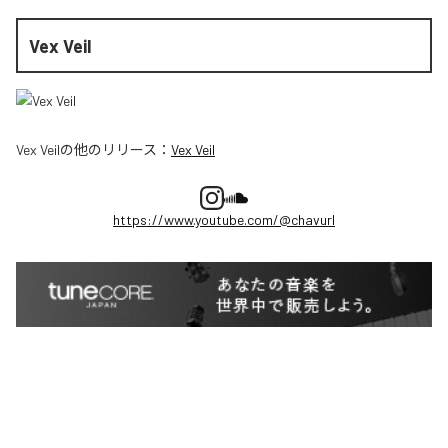
Vex Veil
Vex Veil
の他のリリース：
Vex Veil
https://www.youtube.com/@chavurl