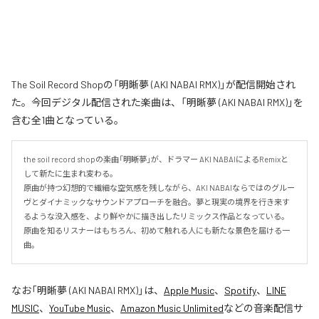
The Soil Record Shopの「明晰夢 (AKI NABAI RMX)」が配信開始され
た。今回デジタル配信された楽曲は、「明晰夢 (AKI NABAI RMX)」を
含む全1曲となっている。
the soil record shopの楽曲「明晰夢」が、ドラマー AKI NABAIによるRemixと
して新たに生まれ変わる。

原曲が持つ幻想的で繊細な空気感を残しながら、AKI NABAIならではのグルー
ヴとダイナミックなサウンドアプローチを融合。夢と現実の境界を行き来す
るような没入感を、より鮮やかに描き出したリミックス作品となっている。

原曲を知るリスナーはもちろん、初めて触れる人にも新たな景色を届ける一
曲。
なお「
明晰夢 (AKI NABAI RMX)
」は、
Apple Music
、
Spotify
、
LINE
MUSIC
、
YouTube Music
、
Amazon Music Unlimited
などの音楽配信サ