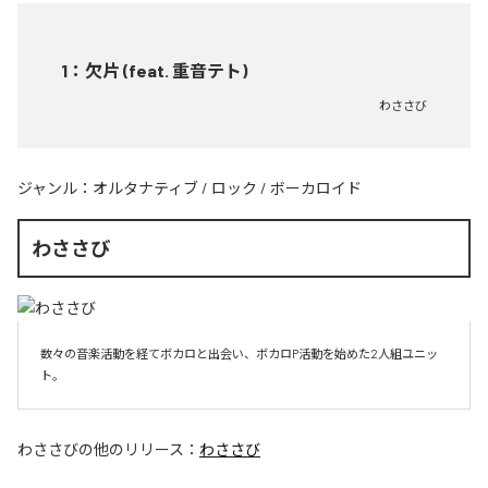
1
：
欠片 (feat. 重音テト)
わささび
ジャンル：
オルタナティブ
/
ロック
/
ボーカロイド
わささび
数々の音楽活動を経てボカロと出会い、ボカロP活動を始めた2人組ユニッ
ト。
わささび
の他のリリース：
わささび