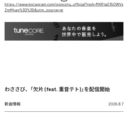
https://www.instagram.com/poncotu_official?igsh=MXR1aG15OWVs
ZmM4ag%3D%3D&utm_source=qr
わささび、「欠片 (feat. 重音テト)」を配信開始
新曲情報
2026.8.7