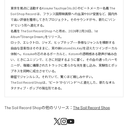
東京を拠点に活動するKosuke Tsuchiya（Vo,Gt）のビートメーカー名義 The 
Soil Shop Record は、フランス国際映画祭への出演やBGP受賞など、国内外
で高い評価を獲得してきたプロジェクト。そのサウンドが今、新たに“バン
ド”という形へ進化する。

名義を The Soil Record Shop へと改め、2026年2月26日、1st 
Album「Strange Dream」をリリース。

ロック、エレクトロ、ジャズ、ヒップホップ——多様なジャンルを横断する
自由な音楽性はそのままに、実の妹Kotomi(Vo,Key)を迎えたツインボーカル
体制へ。Kosukeの芯のあるボーカルと、Kotomiの透明感ある歌声が絡み合
い、ときにユニゾンで、ときに対話するように響く。その血の通ったハーモ
ニーが、複雑に構築されたトラックに柔らかな光を差し込み、実験性とポッ
プネスを同時に成立させている。

緻密でジャンルレス。それでいて、驚くほど親しみやすい。

The Soil Record Shopは、“ビート”から“バンド”へと進化した、新たなオル
タナティブ・ポップの現在形である。
The Soil Record Shop
の他のリリース：
The Soil Record Shop