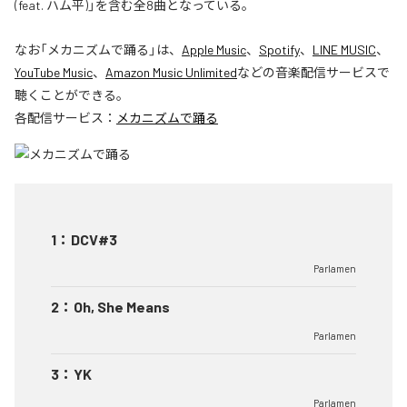
(feat. ハム平)」を含む全8曲となっている。
なお「
メカニズムで踊る
」は、
Apple Music
、
Spotify
、
LINE MUSIC
、
YouTube Music
、
Amazon Music Unlimited
などの音楽配信サービスで
聴くことができる。
各配信サービス：
メカニズムで踊る
1
：
DCV#3
Parlamen
2
：
Oh, She Means
Parlamen
3
：
YK
Parlamen