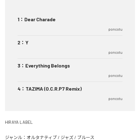
1
：
Dear Charade
poncotu
2
：
Y
poncotu
3
：
Everything Belongs
poncotu
4
：
TAZIMA (O.C.R.P7 Remix)
poncotu
HIRAYA LABEL
ジャンル：
オルタナティブ
/
ジャズ
/
ブルース