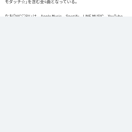
モダッチ☆」を含む全4曲となっている。
なお「
NIC♡RY
」は、
Apple Music
、
Spotify
、
LINE MUSIC
、
YouTube
Music
、
Amazon Music Unlimited
などの音楽配信サービスで聴くこと
ができる。
各配信サービス：
NIC♡RY
1
：
PEACE
NIC♡RY
2
：
サマグッタイム
NIC♡RY
3
：
踊るニンニコリン
NIC♡RY