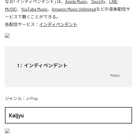
なお「
インディペンデント
」は、
Apple Music
、
Spotify
、
LINE
MUSIC
、
YouTube Music
、
Amazon Music Unlimited
などの音楽配信サ
ービスで聴くことができる。
各配信サービス：
インディペンデント
1
：
インディペンデント
Kaijyu
ジャンル：
J-Pop
Kaijyu