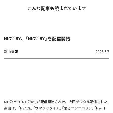
こんな記事も読まれています
NIC♡RY、「NIC♡RY」を配信開始
新曲情報
2026.8.7
NIC♡RYの「NIC♡RY」が配信開始された。今回デジタル配信された
楽曲は、「PEACE」「サマグッタイム」「踊るニンニコリン」「Hey!!ト