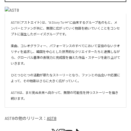
AST8（アストエイト）は、“A Story To ∞” に由来するグループ名のもと、メ
ンバーとファンが共に、無限に広がっていく物語を紡いでいくことをコンセ
プトに誕生したボーイズグループです。

楽曲、コレオグラフィー、パフォーマンスのすべてにおいて妥協のないクオ
リティを追求し、韓国を中心とした世界的なクリエイターたちと連携しなが
ら、グローバル基準の表現力と完成度を備えた作品・ステージを創り上げて
いきます。

ひとつひとつの活動が新たなストーリーとなり、ファンとの出会いや応援に
よって、その物語はさらに大きく広がっていく。

AST8は、まだ見ぬ未来へ向かって、無限の可能性を持つストーリーを描き
続けます。
AST8
の他のリリース：
AST8