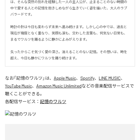
は、そんな突然の別れを経験した一人の主人公が、止まることのない時間の
中で愛する人との記憶を抱きしめながら生きていく姿を描いた、大人のラブ
バラードです。

時計の針は今日も変わらず未来へ進み続けます。しかし心の中では、過去と
現在が幾度となく重なり、笑顔も涙も、交わした言葉も、何気ない日常も、
まるでワルツを踊るように静かによみがえります。

失ったからこそ気づく愛の深さ。消えることのない記憶。その想いは、時を
超え、今日も静かにワルツを踊り続けます。
なお「
記憶のワルツ
」は、
Apple Music
、
Spotify
、
LINE MUSIC
、
YouTube Music
、
Amazon Music Unlimited
などの音楽配信サービスで
聴くことができる。
各配信サービス：
記憶のワルツ