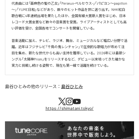
代表曲には「亜麻色の髪の乙女」「Perseus-ペルセウス-」「パピヨン～papillon
～」「YUME日和」などがあり、数々のヒット作品を世に送り出す。NHK紅白
歌合戦に4年連続出場を果たしたほか、全国有線大賞新人賞をはじめ、日本
レコード大賞金賞など数々の音楽賞を受賞。ライブアーティストとしても高
い評価を受け、全国各地でコンサートを開催している。

音楽活動に加え、テレビ、ラジオ、舞台、ミュージカルなど幅広い分野で活
躍。近年はフジテレビ「千鳥の鬼レンチャン」で圧倒的な歌唱力が改めて注
目を集め、新たな世代からも高い支持を獲得している。2026年には最新シ
ングル「太陽神Prism」をリリースするなど、デビュー以来培ってきた確かな
実力と挑戦し続ける姿勢で、現在も第一線で活躍を続けている。
島谷ひとみ
の他のリリース：
島谷ひとみ
https://shimatani.tokyo/