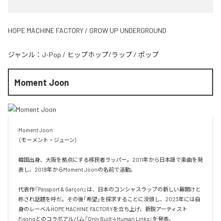
HOPE MACHINE FACTORY / GROW UP UNDERGROUND
ジャンル：
J-Pop
/
ヒップホップ/ラップ
/
ポップ
Moment Joon
Moment Joon

（モーメント・ジューン）

韓国出身、大阪を拠点にする移民者ラッパー。2011年から日本語で楽曲を発
表し、2019年からMoment Joonの名前で活動。

代表作『Passport & Garçon』は、日本のコンシャスラップの新しい幕開けと
称され話題を呼だ。その後「希望」を探求することに没頭し、2023年には自
身のレーベルHOPE MACHINE FACTORYを立ち上げ、新鋭アーティスト
Fisongとのコラボアルバム『Only Built 4 Human Links』を発表。
