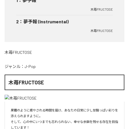
1
：
夢予報
木苺FRUCTOSE
2
：
夢予報 (Instrumental)
木苺FRUCTOSE
木苺FRUCTOSE
ジャンル：
J-Pop
木苺FRUCTOSE
果糖のように癒やされる時間を届け、あなたの日常に少し甘酸っぱい彩りを
添えられますように。

そして、心の中にいつまでも忘れられない、幸せな余韻を残せる存在を目指
しています！