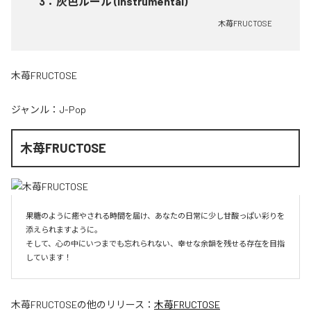
3
：
灰色ルール (Instrumental)
木苺FRUCTOSE
木苺FRUCTOSE
ジャンル：
J-Pop
木苺FRUCTOSE
果糖のように癒やされる時間を届け、あなたの日常に少し甘酸っぱい彩りを
添えられますように。

そして、心の中にいつまでも忘れられない、幸せな余韻を残せる存在を目指
しています！
木苺FRUCTOSE
の他のリリース：
木苺FRUCTOSE