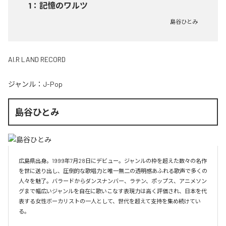
1
：
記憶のワルツ
島谷ひとみ
AI.R LAND RECORD
ジャンル：
J-Pop
島谷ひとみ
広島県出身。1999年7月28日にデビュー。ジャンルの枠を超えた数々の名作
を世に送り出し、圧倒的な歌唱力と唯一無二の透明感あふれる歌声で多くの
人々を魅了。バラードからダンスナンバー、ラテン、ポップス、アニメソン
グまで幅広いジャンルを自在に歌いこなす表現力は高く評価され、日本を代
表する女性ボーカリストの一人として、世代を超えて支持を集め続けてい
る。
