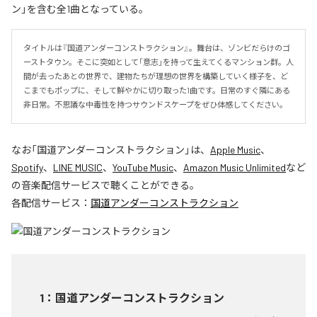
ン」を含む全1曲となっている。
タイトルは『国道アンダーコンストラクション』。舞台は、ゾンビだらけのゴ
ーストタウン。そこに突如として「意志」を持って生えてくるマンション群。人
間が去ったあとの世界で、建物たちが理想の世界を構築していく様子を、ど
こまでもポップに、そして鮮やかに切り取った1曲です。日常のすぐ隣にある
非日常。不思議な中毒性を持つサウンドスケープをぜひ体感してください。
なお「
国道アンダーコンストラクション
」は、
Apple Music
、
Spotify
、
LINE MUSIC
、
YouTube Music
、
Amazon Music Unlimited
など
の音楽配信サービスで聴くことができる。
各配信サービス：
国道アンダーコンストラクション
1
：
国道アンダーコンストラクション