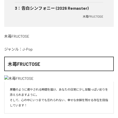
3
：
告白シンフォニー (2026 Remaster)
木苺FRUCTOSE
木苺FRUCTOSE
ジャンル：
J-Pop
木苺FRUCTOSE
果糖のように癒やされる時間を届け、あなたの日常に少し甘酸っぱい彩りを
添えられますように。

そして、心の中にいつまでも忘れられない、幸せな余韻を残せる存在を目指
しています！