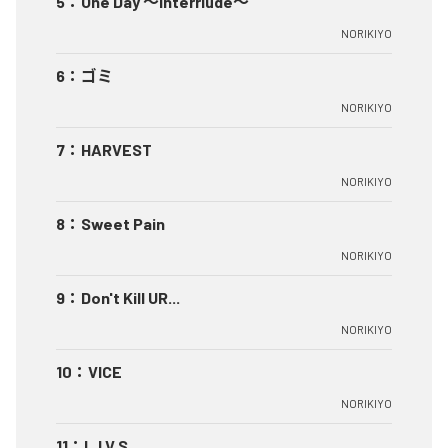
5
：
One Day ～Interrlude～
NORIKIYO
6
：
ゴミ
NORIKIYO
7
：
HARVEST
NORIKIYO
8
：
Sweet Pain
NORIKIYO
9
：
Don't Kill UR...
NORIKIYO
10
：
VICE
NORIKIYO
11
：
L.I.V.S.