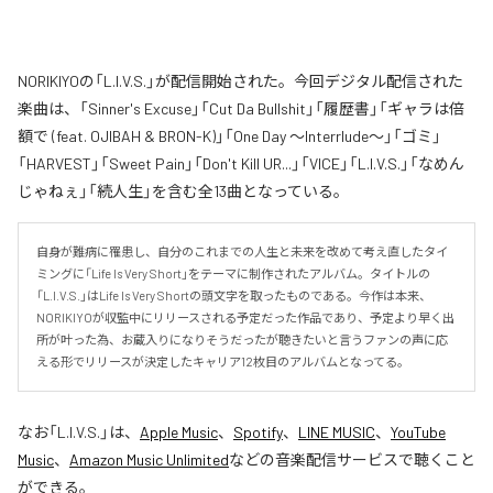
NORIKIYOの「L.I.V.S.」が配信開始された。今回デジタル配信された
楽曲は、「Sinner's Excuse」「Cut Da Bullshit」「履歴書」「ギャラは倍
額で (feat. OJIBAH & BRON-K)」「One Day ～Interrlude～」「ゴミ」
「HARVEST」「Sweet Pain」「Don't Kill UR...」「VICE」「L.I.V.S.」「なめん
じゃねぇ」「続人生」を含む全13曲となっている。
自身が難病に罹患し、自分のこれまでの人生と未来を改めて考え直したタイ
ミングに「Life Is Very Short」をテーマに制作されたアルバム。タイトルの
「L.I.V.S.」はLife Is Very Shortの頭文字を取ったものである。今作は本来、
NORIKIYOが収監中にリリースされる予定だった作品であり、予定より早く出
所が叶った為、お蔵入りになりそうだったが聴きたいと言うファンの声に応
える形でリリースが決定したキャリア12枚目のアルバムとなってる。
なお「
L.I.V.S.
」は、
Apple Music
、
Spotify
、
LINE MUSIC
、
YouTube
Music
、
Amazon Music Unlimited
などの音楽配信サービスで聴くこと
ができる。