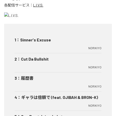
各配信サービス：
L.I.V.S.
1
：
Sinner's Excuse
NORIKIYO
2
：
Cut Da Bullshit
NORIKIYO
3
：
履歴書
NORIKIYO
4
：
ギャラは倍額で (feat. OJIBAH & BRON-K)
NORIKIYO