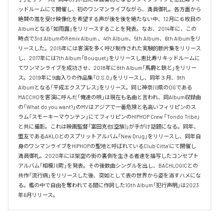
ッドルームにて開催し、初のワンマンライブながら、満員御礼。各方面から
絶賛の嵐を受け映像化を希望する声が後を後を絶たない中、12月に６枚目の
Albumとなる「如雨露」をリリースすることを発表。なお、2014年に、この
時点で3rd AlbumのRemix Album 、4th Album、5th Album、6th Albumをリ
リースした。2015年には客演を多く呼び制作された実験的断片集をリリース
し、2017年には7th Album「Bouquet」をリリースし恵比寿リキッドルームに
てワンマンライブを成功させ、2018年に8th Album「馬鹿と鋏と」をリリー
ス。2019年に9曲入りの作品集「O.S.D」をリリースし、同年３月、9th 
Albumとなる「平成エクスプレス」をリリース。同じ神奈川県のOGである
MACCHOを客演に呼んだ「俺達の唄」は現在も名曲と言われ、同Album収録曲
の「What do you want?」のMVはアジアで一番危険と名高いフィリピンのス
ラム「スモーキーマウンテン」にてフィリピンのHIPHOP Crew 「Tondo Tribe」
と共に撮影。これは映画監督「富田克也(空族)」が手がけ話題になる。同年、
盟友であるAKLOとのスプリットアルバム「New Drug」をリリースし、同年自
身のワンマンライブをHIPHOPの聖地と呼ばれているClub Citta’にて開催し
満員御礼。2020年には架空の街の裏側を生きる者達を描写したコンセプト
アルバム「相模川町」を発表。その後数曲シングルを出し、BACHLOGICとの
共作「流行病」をリリースした後、突如として表の世界から姿を消すハメにな
る。檻の中で自由を奪われてる間に作詞した10th Album「犯行声明」は2023
年6月リリース。