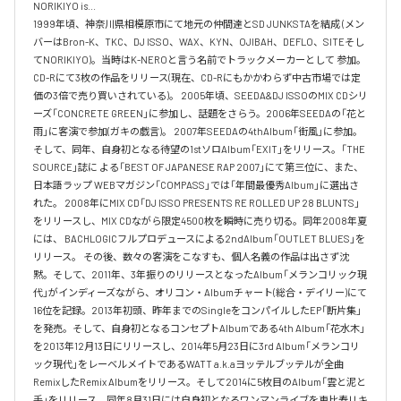
NORIKIYO is...　 

1999年頃、神奈川県相模原市にて地元の仲間達とSD JUNKSTAを結成 (メン
バーはBron-K、TKC、DJ ISSO、WAX、KYN、OJIBAH、DEFLO、SITEそし
てNORIKIYO)。当時はK-NEROと言う名前でトラックメーカーとして 参加。
CD-Rにて3枚の作品をリリース(現在、CD-Rにもかかわらず中古市場では定
価の3倍で売り買いされている)。 2005年頃、SEEDA&DJ ISSOのMIX CDシリ
ーズ「CONCRETE GREEN」に参加し、話題をさらう。2006年SEEDAの「花と
雨」に客演で参加(ガキの戯言)。 2007年SEEDAの4thAlbum「街風」に参加。
そして、同年、自身初となる待望の1stソロAlbum「EXIT」をリリース。「THE 
SOURCE」誌に よる「BEST OF JAPANESE RAP 2007」にて第三位に、また、
日本語ラップ WEBマガジン「COMPASS」では「年間最優秀Album」に選出さ
れた。 2008年にMIX CD「DJ ISSO PRESENTS RE ROLLED UP 28 BLUNTS」 
をリリースし、MIX CDながら限定4500枚を瞬時に売り切る。同年2008年夏
には、 BACHLOGICフルプロデュースによる2ndAlbum「OUTLET BLUES」を
リリース。 その後、数々の客演をこなすも、個人名義の作品は出さず沈
黙。そして、2011年、3年振りのリリースとなったAlbum「メランコリック現
代」がインディーズながら、オリコン・Albumチャート(総合・デイリー)にて
16位を記録。2013年初頭、昨年までのSingleをコンパイルしたEP「断片集」
を発売。そして、自身初となるコンセプトAlbumである4th Album「花水木」
を2013年12月13日にリリースし、2014年5月23日に3rd Album「メランコリ
ック現代」をレーベルメイトであるWATT a.k.aヨッテルブッテルが全曲
RemixしたRemix Albumをリリース。そして2014に5枚目のAlbum「雲と泥と
手」をリリース。同年8月31日には自身初となるワンマンライブを恵比寿リキ