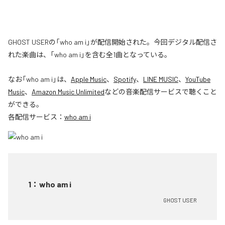
GHOST USERの「who am i」が配信開始された。今回デジタル配信さ
れた楽曲は、「who am i」を含む全1曲となっている。
なお「
who am i
」は、
Apple Music
、
Spotify
、
LINE MUSIC
、
YouTube
Music
、
Amazon Music Unlimited
などの音楽配信サービスで聴くこと
ができる。
各配信サービス：
who am i
1
：
who am i
GHOST USER