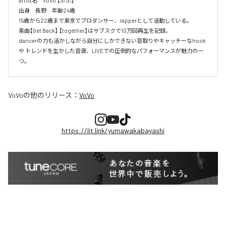
artist名　VoVo 【ボボ】

出身　長野　年齢24歳

15歳から22歳まで東京でプロダンサー、rapperとして活動している。

楽曲【Get Back】 【together】はサブスクで10万回再生を記録。

dancerの力も活かしながら自分にしかできない音取りやキャッチーなhook
や トレンドを生かした音源、LIVEでの圧倒的なパフォーマンスが魅力の一
つ。
VoVo
の他のリリース：
VoVo
https://lit.link/yumawakabayashi