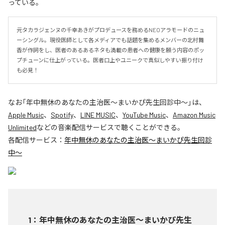
っている。
元タカラジェンヌの千幸あきがプロデュースを務めるNEOアラモードのニュ
ーシングル。現役医師として各メディアでも話題を集めるメンバーの北村舞
香が作詞をし、医者のあるあるネタも満載の患者への健康を願う内容のポッ
プチューンに仕上がっている。医者口上やユニークで真似しやすい振り付け
も必見！
なお「
年中無休のあなたの主治医〜まいかぴ先生回診中〜
」は、
Apple Music
、
Spotify
、
LINE MUSIC
、
YouTube Music
、
Amazon Music
Unlimited
などの音楽配信サービスで聴くことができる。
各配信サービス：
年中無休のあなたの主治医〜まいかぴ先生回診
中〜
1
：
年中無休のあなたの主治医〜まいかぴ先生