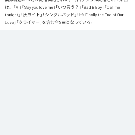
は、「AI」「Say you love me」「いつ言う？」「Bad B Boy」「Call me
tonight」「灰ライト」「シングルバッド」「It’s Finally the End of Our
Love」「クライマー」を含む全9曲となっている。
なお「
∞
」は、
Apple Music
、
Spotify
、
LINE MUSIC
、
YouTube Music
、
Amazon Music Unlimited
などの音楽配信サービスで聴くことができ
る。
各配信サービス：
∞
1
：
AI
高瀬統也
2
：
Say you love me
高瀬統也