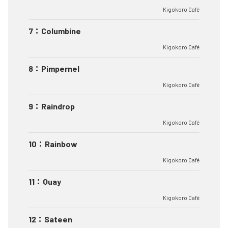
Kigokoro Café
7
：
Columbine
Kigokoro Café
8
：
Pimpernel
Kigokoro Café
9
：
Raindrop
Kigokoro Café
10
：
Rainbow
Kigokoro Café
11
：
Quay
Kigokoro Café
12
：
Sateen