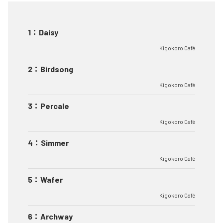
1
：
Daisy
Kigokoro Café
2
：
Birdsong
Kigokoro Café
3
：
Percale
Kigokoro Café
4
：
Simmer
Kigokoro Café
5
：
Wafer
Kigokoro Café
6
：
Archway