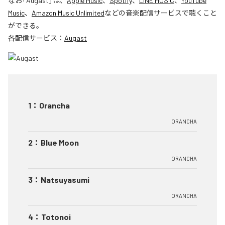
なお「
Augast
」は、
Apple Music
、
Spotify
、
LINE MUSIC
、
YouTube
Music
、
Amazon Music Unlimited
などの音楽配信サービスで聴くこと
ができる。
各配信サービス：
Augast
1
：
Orancha
ORANCHA
2
：
Blue Moon
ORANCHA
3
：
Natsuyasumi
ORANCHA
4
：
Totonoi