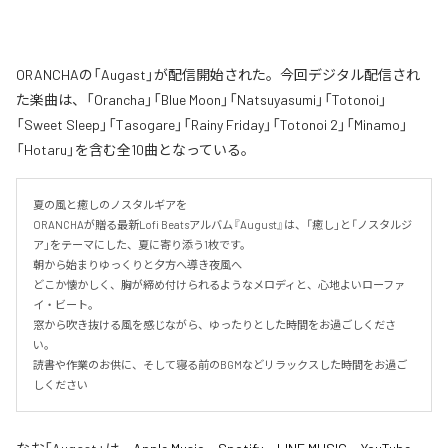
ORANCHAの「Augast」が配信開始された。今回デジタル配信され
た楽曲は、「Orancha」「Blue Moon」「Natsuyasumi」「Totonoi」
「Sweet Sleep」「Tasogare」「Rainy Friday」「Totonoi 2」「Minamo」
「Hotaru」を含む全10曲となっている。
夏の風と癒しのノスタルギアを

ORANCHAが贈る最新Lofi Beatsアルバム『August』は、「癒し」と「ノスタルジ
ア」をテーマにした、夏に寄り添う1枚です。

朝から始まりゆっくりと夕方へ導き夜風へ

どこか懐かしく、胸が締め付けられるようなメロディと、心地よいローファ
イ・ビート。

窓から吹き抜ける風を感じながら、ゆったりとした時間をお過ごしくださ
い。

読書や作業のお供に、そして寝る前のBGMなどリラックスした時間をお過ご
しください