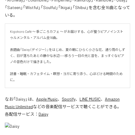
「Sateen」「Wistful」「Soulful」「Ikigai」「Shibui」を含む全16曲となって
いる。
Kigokoro Café 〜 季ごころカフェ 〜 がお届けする、心が整うピアノインスト
ゥルメンタル・アルバム全16曲。

表題曲『Daisy（デイジー）』をはじめ、夏の朝にひらく小さな花、通り雨のしず
く、日が落ちたあとの静かな水辺——移ろう一日の光と音を、まっすぐなピア
ノの音色だけで描きました。

読書・睡眠・カフェタイム・瞑想・ヨガに寄り添う、心ほどける時間のため
に。
なお「
Daisy
」は、
Apple Music
、
Spotify
、
LINE MUSIC
、
Amazon
Music Unlimited
などの音楽配信サービスで聴くことができる。
各配信サービス：
Daisy