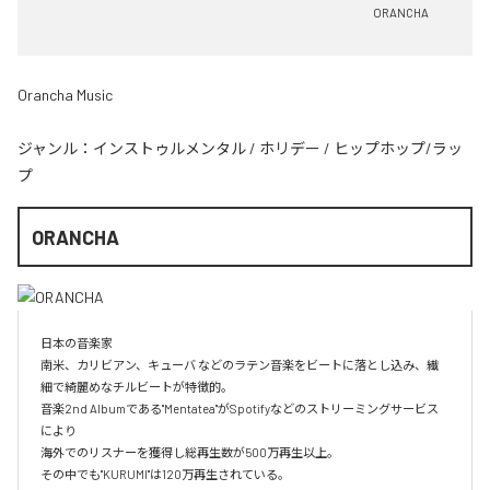
ORANCHA
Orancha Music
ジャンル：
インストゥルメンタル
/
ホリデー
/
ヒップホップ/ラッ
プ
ORANCHA
日本の音楽家

南米、カリビアン、キューバ などのラテン音楽をビートに落とし込み、繊
細で綺麗めなチルビートが特徴的。

音楽2nd Albumである"Mentatea"がSpotifyなどのストリーミングサービス
により

海外でのリスナーを獲得し総再生数が500万再生以上。

その中でも"KURUMI"は120万再生されている。
