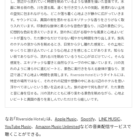
し、窓辺から流れていく時間を眺めているような情景を描いた音楽です。水
面に映る街の色、川を渡る風、遠くを行き交う人々の気配。見慣れない土地
の空気に包まれながらも、どこか落ち着く心地よさが静かに広がっていきま
す。サウンドには、異国の街を思わせるエキゾチックな香りをさりげなく取
り入れています。印象的な旋律と柔らかな音色が重なり、川辺の景色に少し
幻想的な色彩を添えていきます。窓の外に広がる穏やかな風景と心地よいビ
ートが重なり、ただ静かなだけではない軽やかな時間を作り出します。旅先
のホテルの窓から外を眺めるとき、日常から少し離れた感覚と、その土地に
ゆっくりと溶け込んでいくような心地よさを感じることがあります。知らな
い街でありながら、流れる川を眺めているうちに心がほどけていく。そんな
感覚を、エキゾチックな響きと自然なグルーヴの中に描いています。川の流
れのように滑らかに進むビートと、景色に奥行きを与える旋律が重なり、窓
辺で過ごす心地よい時間を表現します。Riverside Hotelというタイトルには、
特定の場所ではなく、それぞれの記憶や想像の中にある川辺のホテルを思い
浮かべてほしいという思いを込めました。旅の途中で何も急がず、ただ景色
と音に身を任せる。川の流れとともに移り変わる景色を眺めながら、心地よ
いビートと異国の香りを楽しんでいただけたら嬉しいです。
なお「
Riverside Hotel
」は、
Apple Music
、
Spotify
、
LINE MUSIC
、
YouTube Music
、
Amazon Music Unlimited
などの音楽配信サービスで
聴くことができる。