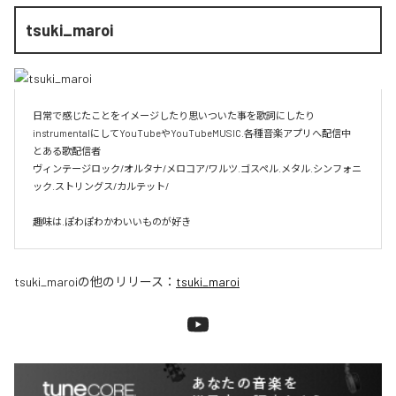
tsuki_maroi
日常で感じたことをイメージしたり思いついた事を歌詞にしたり
instrumentalにしてYouTubeやYouTubeMUSIC.各種音楽アプリへ配信中

とある歌配信者

ヴィンテージロック/オルタナ/メロコア/ワルツ.ゴスペル.メタル.シンフォニ
ック.ストリングス/カルテット/

趣味は.ぽわぽわかわいいものが好き
tsuki_maroi
の他のリリース：
tsuki_maroi