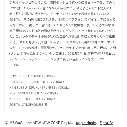
が階段ダッシュをしていた。階段ダッシュの代わりに毎日ベース弾いてみな
い?と 誘ったらハァハァ言いながら『ありがとう!やるよ!』 4人で下北沢のドー
ナツ祭りに遊びに行ったら、ドーナツそっちのけで妖精売買をしていた
TOBITA。 その鋭い耳に惚れ込み、木琴(ザイラフォン)のパイオニアになって
みないか?と、問うと一言 『待ってたぜ!』 5人で武蔵境に戻ってくるやいなや、
毎日駅前でバンド加入の誘いを断ってるデッドストック有名人 CRAYZZYがい
た。こいつのギターは妖精の吐いた二酸化炭素だけを吸って育った木で出来
てる。 オレらもダメ元で誘ってみよう!って声かけたら喰い気味でオッケー! 6
人がそれぞれの妖精に燕尾服を作らせて初ライブを2011年12月に行い、 人間
(ゾンビ)が作った1stシングルのレコ発は、2012年7月1日!吉祥寺WARPで▲sと
2マン! ドン・ファン・ミュージックで新しい音楽ライフをゲットだ!

-EPPAI-

EPPAI : FIDDLE / PIANO / VOCALs

CRAYZZY : ELECTRIC GUITAR / VOCALs

MAN BUBBU : DRUMs / TRUMPET / VOCALs

GEN : ACOUSTIC GUITAR / VOCALs

KENJI "O" GOOS : BASS / VOCALs

TOBITA : XYLOPHONE(木琴)
なお「
WASH the NEW NEW ZOMBIEs
」は、
Apple Music
、
Spotify
、