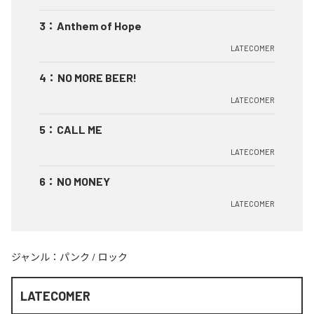
3
：
Anthem of Hope
LATECOMER
4
：
NO MORE BEER!
LATECOMER
5
：
CALL ME
LATECOMER
6
：
NO MONEY
LATECOMER
ジャンル：
パンク
/
ロック
LATECOMER