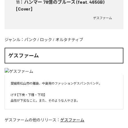
11
：
ハンマー 78億のブルース (feat. 465GB)
[Cover]
ゲスファーム
ジャンル：
パンク
/
ロック
/
オルタナティブ
ゲスファーム
愛媛県松山市の離島、中島発のファッションゲスパンクバンド。

げす【下衆・下種・下司】

品性が下劣なこと。また、そのような人やさま。
ゲスファーム
の他のリリース：
ゲスファーム