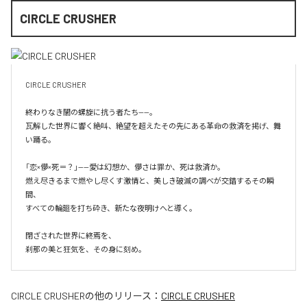
CIRCLE CRUSHER
CIRCLE CRUSHER

終わりなき闇の螺旋に抗う者たち——。

瓦解した世界に響く絶叫、絶望を超えたその先にある革命の救済を掲げ、舞
い踊る。

「恋×儚×死＝？」——愛は幻想か、儚さは罪か、死は救済か。

燃え尽きるまで燃やし尽くす激情と、美しき破滅の調べが交錯するその瞬
間、

すべての輪廻を打ち砕き、新たな夜明けへと導く。

閉ざされた世界に終焉を、

刹那の美と狂気を、その身に刻め。
CIRCLE CRUSHER
の他のリリース：
CIRCLE CRUSHER