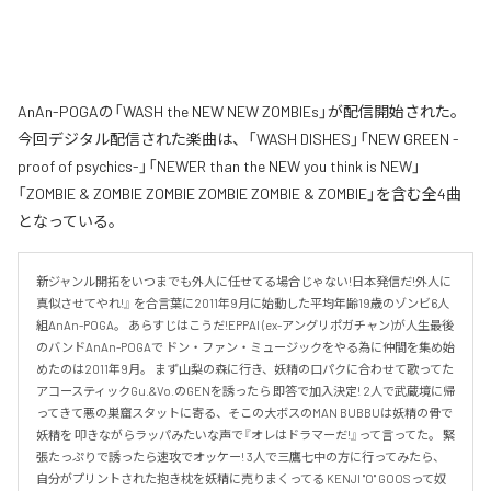
AnAn-POGAの「WASH the NEW NEW ZOMBIEs」が配信開始された。
今回デジタル配信された楽曲は、「WASH DISHES」「NEW GREEN -
proof of psychics-」「NEWER than the NEW you think is NEW」
「ZOMBIE & ZOMBIE ZOMBIE ZOMBIE ZOMBIE & ZOMBIE」を含む全4曲
となっている。
新ジャンル開拓をいつまでも外人に任せてる場合じゃない!日本発信だ!外人に
真似させてやれ!』 を合言葉に2011年9月に始動した平均年齢19歳のゾンビ6人
組AnAn-POGA。 あらすじはこうだ!EPPAI (ex-アングリポガチャン)が人生最後
のバンドAnAn-POGAで ドン・ファン・ミュージックをやる為に仲間を集め始
めたのは2011年9月。 まず山梨の森に行き、妖精の口パクに合わせて歌ってた
アコースティックGu.&Vo.のGENを誘ったら 即答で加入決定! 2人で武蔵境に帰
ってきて悪の巣窟スタットに寄る、そこの大ボスのMAN BUBBUは妖精の骨で
妖精を 叩きながらラッパみたいな声で『オレはドラマーだ!』って言ってた。 緊
張たっぷりで誘ったら速攻でオッケー! 3人で三鷹七中の方に行ってみたら、
自分がプリントされた抱き枕を妖精に売りまくってる KENJI "O" GOOSって奴