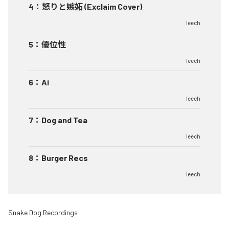
4
：
怒りと嫉妬 (Exclaim Cover)
leech
5
：
優位性
leech
6
：
Ai
leech
7
：
Dog and Tea
leech
8
：
Burger Recs
leech
Snake Dog Recordings