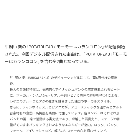
牛飼い 楽の「POTATOHEAD / モーモーはカランコロン」が配信開始
された。今回デジタル配信された楽曲は、「POTATOHEAD」「モーモ
ーはカランコロン」を含む全2曲となっている。
「牛飼い 楽 (USHIKAI RAKU)」のデビューシングルにして、両A面仕様の意欲
作。

最大の音楽的特徴は、伝統的なアイリッシュパンクの疾走感あふれるビート
に、ボーカル・CHALA（元・リアル牛飼いという異色の経歴を持つ）による、
レゲエのグルーヴとアクの強さを融合させた独自のボーカルスタイル。

さらに、ティンホイッスルとピアニカが、アコースティックな温かみとケルト
音楽特有の哀愁・高揚感を楽曲に付加しています。各メンバーはそれぞれ別
バンドの第一線で活動する実力派であり、卓越した演奏力と、ステージの熱
量がそのままパッキングされたようなエネルギーが魅力。ロック、パンク、
フォーク、アイリッシュなど、幅広いリスナーの心を掴むサウンド。