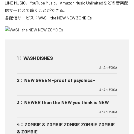
LINE MUSIC
、
YouTube Music
、
Amazon Music Unlimited
などの音楽配
信サービスで聴くことができる。
各配信サービス：
WASH the NEW NEW ZOMBIEs
1
：
WASH DISHES
AnAn-POGA
2
：
NEW GREEN -proof of psychics-
AnAn-POGA
3
：
NEWER than the NEW you think is NEW
AnAn-POGA
4
：
ZOMBIE & ZOMBIE ZOMBIE ZOMBIE ZOMBIE
& ZOMBIE