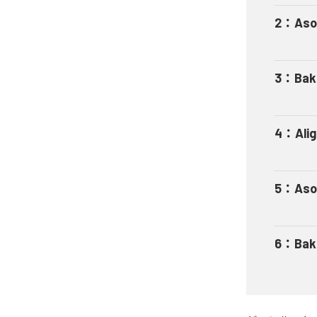
2
：
Aso
3
：
Bak
4
：
Ali
5
：
Aso
6
：
Bak