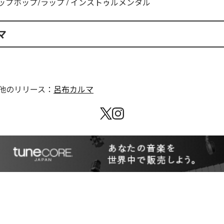
ップホップ/ラップ
/
インストゥルメンタル
マ
他のリリース：
呂布カルマ