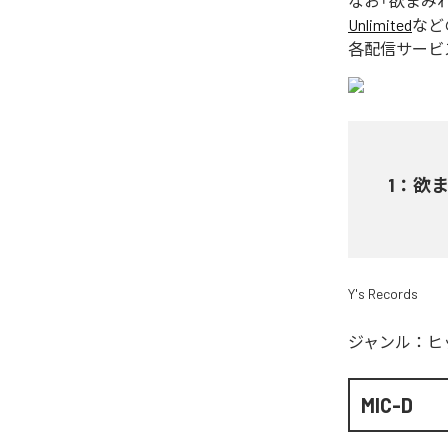
なお「
欲まみ
Unlimited
など
各配信サービ
1
：
欲
Y's Records
ジャンル：
ヒ
MIC-D