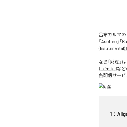
呂布カルマの「
「Asotaro」「Bak
(Instrume
なお「
財産
」
Unlimited
など
各配信サービ
1
：
Alig