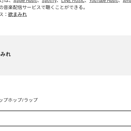
れ
」は、
Apple Music
、
Spotify
、
LINE MUSIC
、
YouTube Music
、
Ama
の音楽配信サービスで聴くことができる。
ス：
欲まみれ
まみれ
ップホップ/ラップ