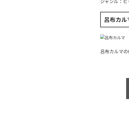
ジャンル：
ヒ
呂布カル
呂布カルマ
の