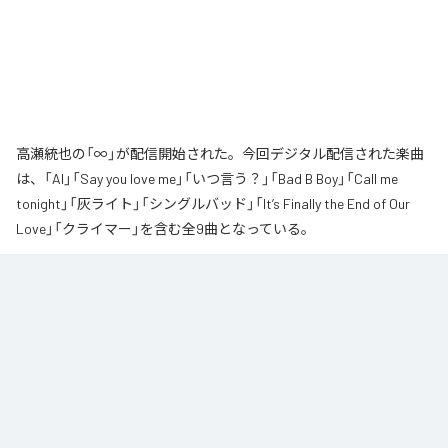
高瀬統也の「∞」が配信開始された。今回デジタル配信された楽曲
は、「AI」「Say you love me」「いつ言う？」「Bad B Boy」「Call me
tonight」「灰ライト」「シングルバッド」「It’s Finally the End of Our
Love」「クライマー」を含む全9曲となっている。
なお「
∞
」は、
Apple Music
、
Spotify
、
LINE MUSIC
、
YouTube Music
、
Amazon Music Unlimited
などの音楽配信サービスで聴くことができ
る。
各配信サービス：
∞