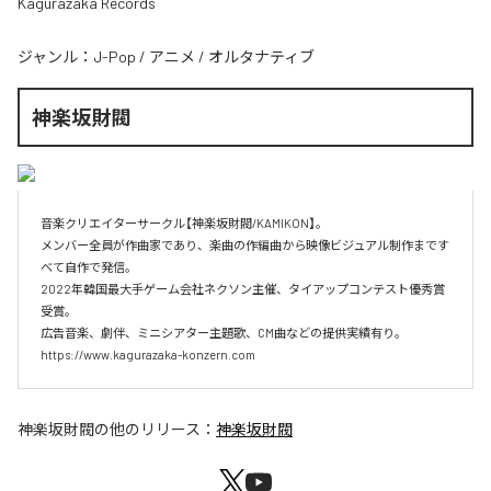
Kagurazaka Records
ジャンル：
J-Pop
/
アニメ
/
オルタナティブ
神楽坂財閥
音楽クリエイターサークル【神楽坂財閥/KAMIKON】。

メンバー全員が作曲家であり、楽曲の作編曲から映像ビジュアル制作まです
べて自作で発信。

2022年韓国最大手ゲーム会社ネクソン主催、タイアップコンテスト優秀賞
受賞。

広告音楽、劇伴、ミニシアター主題歌、CM曲などの提供実績有り。

https://www.kagurazaka-konzern.com
神楽坂財閥
の他のリリース：
神楽坂財閥