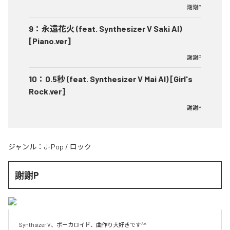
謝謝P
9
：
永遠花火 (feat. Synthesizer V Saki AI)
[Piano.ver]
謝謝P
10
：
0.5秒 (feat. Synthesizer V Mai AI) [Girl's
Rock.ver]
謝謝P
ジャンル：
J-Pop
/
ロック
謝謝P
Synthsizer V、ボーカロイド、曲作り大好きです^^