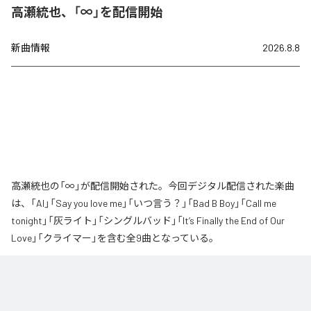
高瀬統也、「∞」を配信開始
新曲情報
2026.8.8
高瀬統也の「∞」が配信開始された。今回デジタル配信された楽曲
は、「AI」「Say you love me」「いつ言う？」「Bad B Boy」「Call me
tonight」「灰ライト」「シングルバッド」「It’s Finally the End of Our
Love」「クライマー」を含む全9曲となっている。
なお「
∞
」は、
Apple Music
、
Spotify
、
LINE MUSIC
、
YouTube Music
、
Amazon Music Unlimited
などの音楽配信サービスで聴くことができ
る。