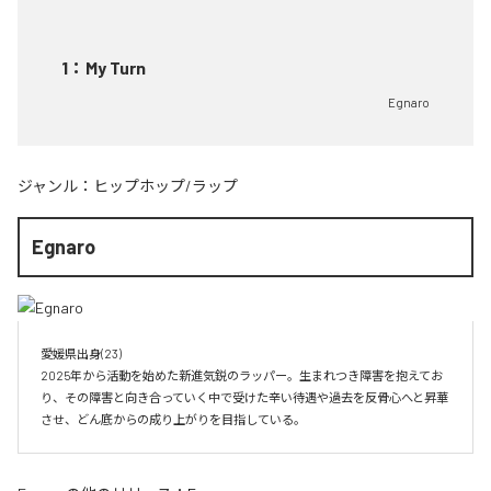
1
：
My Turn
Egnaro
ジャンル：
ヒップホップ/ラップ
Egnaro
愛媛県出身(23)　

2025年から活動を始めた新進気鋭のラッパー。生まれつき障害を抱えてお
り、その障害と向き合っていく中で受けた辛い待遇や過去を反骨心へと昇華
させ、どん底からの成り上がりを目指している。