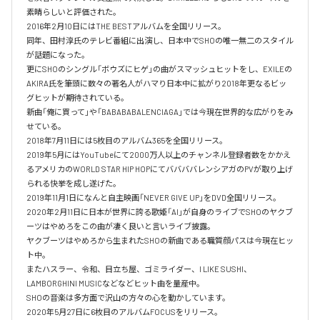
素晴らしいと評価された。

2016年2月10日にはTHE BESTアルバムを全国リリース。

同年、田村淳氏のテレビ番組に出演し、日本中でSHOの唯一無二のスタイル
が話題になった。

更にSHOのシングル「ボウズにヒゲ」の曲がスマッシュヒットをし、EXILEの
AKIRA氏を筆頭に数々の著名人がハマり日本中に拡がり2018年更なるビッ
グヒットが期待されている。

新曲「俺に買って」や「BABABABALENCIAGA」では今現在世界的な広がりをみ
せている。

2018年7月11日には5枚目のアルバム365を全国リリース。

2019年5月にはYouTubeにて2000万人以上のチャンネル登録者数をかかえ
るアメリカのWORLD STAR HIP HOPにてババババレンシアガのPVが取り上げ
られる快挙を成し遂げた。

2019年11月1日になんと自主映画「NEVER GIVE UP」をDVD全国リリース。

2020年2月11日に日本が世界に誇る歌姫「AI」が自身のライブでSHOのヤクブ
ーツはやめろをこの曲が凄く良いと言いライブ披露。

ヤクブーツはやめろから生まれたSHOの新曲である職質顔パスは今現在ヒッ
ト中。

またハスラー、令和、目立ち屋、ゴミライダー、I LIKE SUSHI、
LAMBORGHINI MUSICなどなどヒット曲を量産中。

SHOの音楽は多方面で沢山の方々の心を動かしています。

2020年5月27日に6枚目のアルバムFOCUSをリリース。
