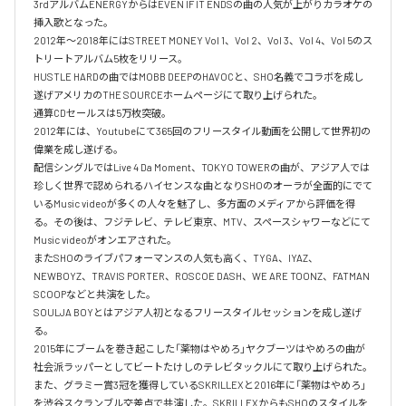
3rdアルバムENERGYからはEVEN IF IT ENDSの曲の人気が上がりカラオケの
挿入歌となった。

2012年〜2018年にはSTREET MONEY Vol 1、Vol 2、Vol 3、Vol 4、Vol 5のス
トリートアルバム5枚をリリース。

HUSTLE HARDの曲ではMOBB DEEPのHAVOCと、SHO名義でコラボを成し
遂げアメリカのTHE SOURCEホームページにて取り上げられた。

通算CDセールスは5万枚突破。

2012年には、Youtubeにて365回のフリースタイル動画を公開して世界初の
偉業を成し遂げる。

配信シングルではLive 4 Da Moment、TOKYO TOWERの曲が、アジア人では
珍しく世界で認められるハイセンスな曲となりSHOのオーラが全面的にでて
いるMusic videoが多くの人々を魅了し、多方面のメディアから評価を得
る。その後は、フジテレビ、テレビ東京、MTV、スペースシャワーなどにて
Music videoがオンエアされた。

またSHOのライブパフォーマンスの人気も高く、TYGA、IYAZ、
NEWBOYZ、TRAVIS PORTER、ROSCOE DASH、WE ARE TOONZ、FATMAN 
SCOOPなどと共演をした。

SOULJA BOYとはアジア人初となるフリースタイルセッションを成し遂げ
る。

2015年にブームを巻き起こした「薬物はやめろ」ヤクブーツはやめろの曲が
社会派ラッパーとしてビートたけしのテレビタックルにて取り上げられた。

また、グラミー賞3冠を獲得しているSKRILLEXと2016年に「薬物はやめろ」
を渋谷スクランブル交差点で共演した。SKRILLEXからもSHOのスタイルを