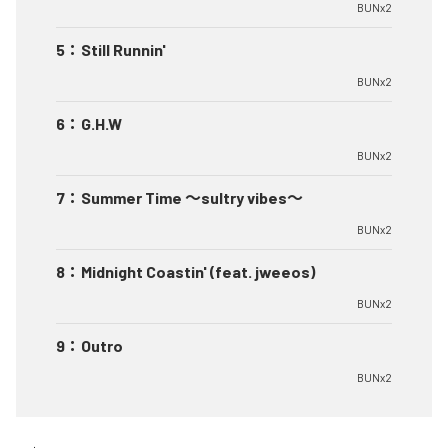
BUNx2
5
：
Still Runnin'
BUNx2
6
：
G.H.W
BUNx2
7
：
Summer Time 〜sultry vibes〜
BUNx2
8
：
Midnight Coastin' (feat. jweeos)
BUNx2
9
：
Outro
BUNx2