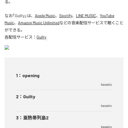
る。
なお「
Guilty
」は、
Apple Music
、
Spotify
、
LINE MUSIC
、
YouTube
Music
、
Amazon Music Unlimited
などの音楽配信サービスで聴くこと
ができる。
各配信サービス：
Guilty
1
：
opening
kawako
2
：
Guilty
kawako
3
：
亜熱帯列島2
kawako