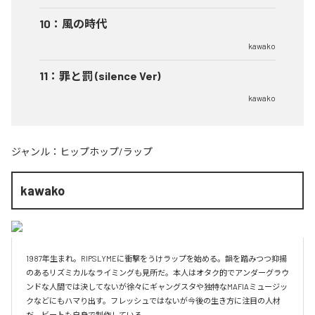
10
：
風の時代
kawako
11
：
罪と罰 (silence Ver)
kawako
ジャンル：
ヒップホップ/ラップ
kawako
1987年生まれ。RIPSLYMEに衝撃をうけラップを始める。韻を踏みつつ抑揚
のあるリズミカルなライミングも見所だ。本人はオタク的でアンダーグラウ
ンドな人間では決してないが徐々にギャングスタや独特なMAFIAミュージッ
クなどにもハマり出す。フレッシュではないが今後の生き方に注目の人材
だ。ビートも自身で制作している。