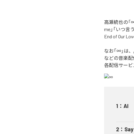
高瀬統也の「∞
me」「いつ言う？」
End of O
なお「
∞
」は、
などの音楽配
各配信サービ
1
：
AI
2
：
Say