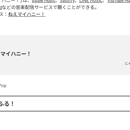
イハニー！
」は、
Apple Music
、
Spotify
、
LINE MUSIC
、
YouTube Mu
d
などの音楽配信サービスで聴くことができる。
ス：
ねえマイハニー！
えマイハニー！
に
Pop
ふる！