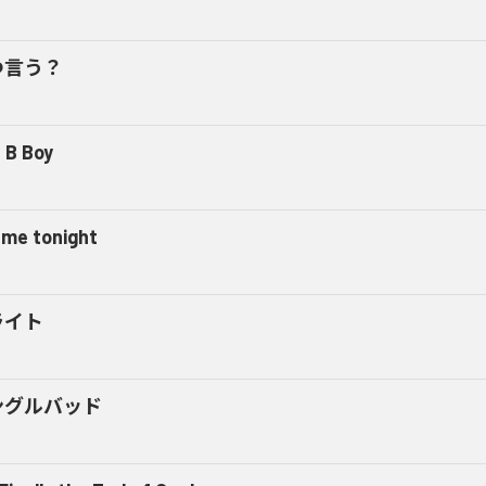
つ言う？
 B Boy
l me tonight
ライト
ングルバッド