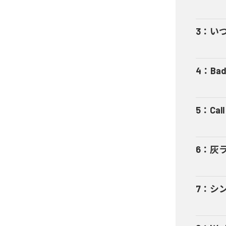
3
：
い
4
：
Bad
5
：
Cal
6
：
灰
7
：
シ