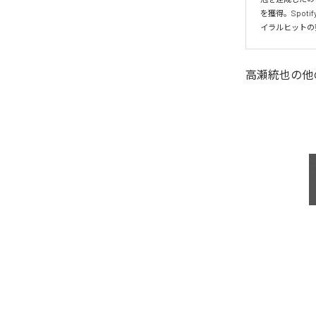
を獲得。Spo
イラルヒットの
高瀬統也
の他