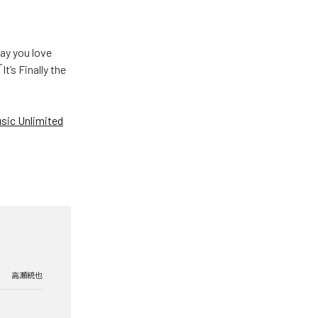
u love
Finally the
ic Unlimited
高瀬統也