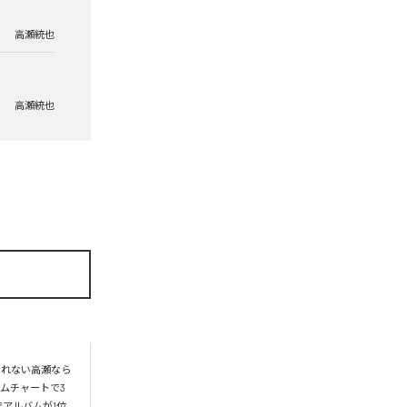
高瀬統也
高瀬統也
られない高瀬なら
ムチャートで3
アルバムが1位