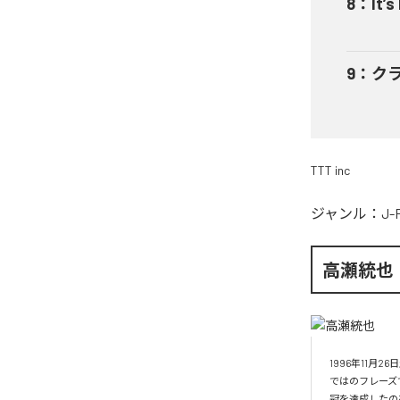
8
：
It’s
9
：
ク
TTT inc
ジャンル：
J-
高瀬統也
1996年11
ではのフレーズ
冠を達成したの