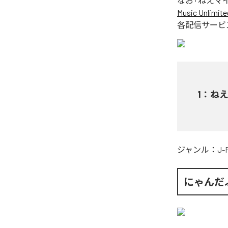
なお「
ねえマ
Music Unlimite
各配信サービ
1
：
ね
ジャンル：
J-
にゃんだ