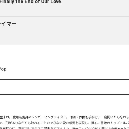
 Finally the End of Our Love
ライマー
Pop
月26日生まれ。愛知県出身のシンガーソングライター。作詞・作曲も手掛け、一度聞いたら忘れ
で、形がありながらも触れることのできない愛の感覚を表現し、操る。香港のトップアルバ
を皮切りに、現在ではアジアに留まらずアメリカ、ヨーロッパなど80カ国以上のチャートで