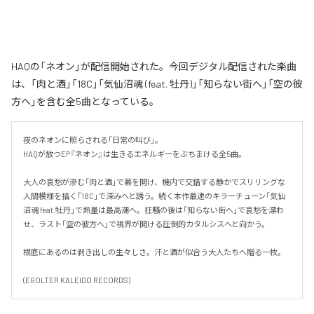
HAQの「ネオン」が配信開始された。今回デジタル配信された楽曲
は、「肉と酒」「18C」「気仙沼魂 (feat. 牡丹)」「知らない街へ」「空の彼
方へ」を含む全5曲となっている。
夜のネオンに照らされる「日常の叫び」。

HAQが放つEP『ネオン』は生きるエネルギーをぶちまける全5曲。

大人の哀愁が滲む「肉と酒」で幕を開け、機内で交錯する静かでスリリングな
人間模様を描く「18C」で深みへと誘う。続く本作最速のキラーチューン「気仙
沼魂 feat.牡丹」で熱量は最高潮へ。狂騒の後は「知らない街へ」で哀愁を漂わ
せ、ラスト「空の彼方へ」で視界が開ける圧倒的カタルシスへと向かう。

根底にあるのは剥き出しの生々しさ。汗と酒が似合う大人たちへ贈る一枚。

(EGOLTER KALEIDO RECORDS)