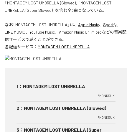
「MONTAGEM LOST UMBRELLA (Slowed)」「MONTAGEM LOST
UMBRELLA (Super Slowed)」を含む全3曲となっている。
なお「
MONTAGEM LOST UMBRELLA
」は、
Apple Music
、
Spotify
、
LINE MUSIC
、
YouTube Music
、
Amazon Music Unlimited
などの音楽配
信サービスで聴くことができる。
各配信サービス：
MONTAGEM LOST UMBRELLA
1
：
MONTAGEM LOST UMBRELLA
PHONKSUKI
2
：
MONTAGEM LOST UMBRELLA (Slowed)
PHONKSUKI
3
：
MONTAGEM LOST UMBRELLA (Super