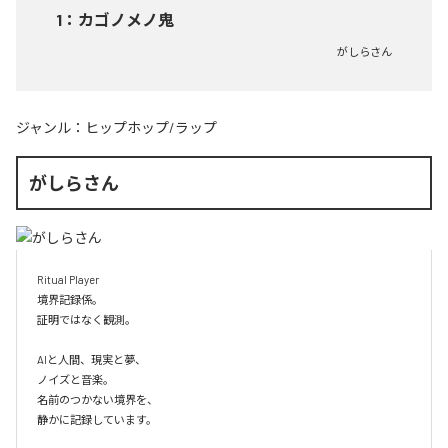
1
：
カゴノメノ鬼
がしらさん
ジャンル：
ヒップホップ/ラップ
がしらさん
Ritual Player

境界記録係。

証明ではなく観測。

AIと人間、現実と夢、

ノイズと音楽。

名前のつかない境界を、

静かに記録しています。
