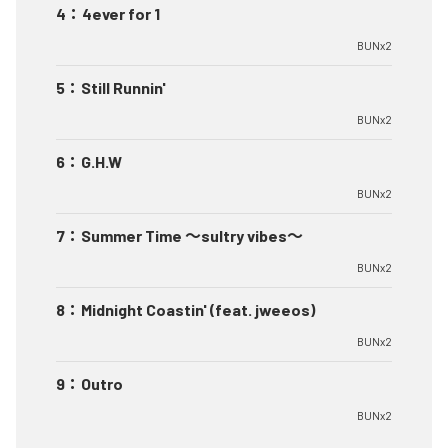
4
：
4ever for 1
BUNx2
5
：
Still Runnin'
BUNx2
6
：
G.H.W
BUNx2
7
：
Summer Time 〜sultry vibes〜
BUNx2
8
：
Midnight Coastin' (feat. jweeos)
BUNx2
9
：
Outro
BUNx2