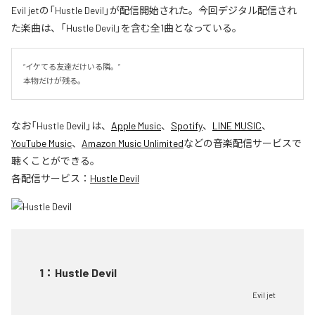
Evil jetの「Hustle Devil」が配信開始された。今回デジタル配信され
た楽曲は、「Hustle Devil」を含む全1曲となっている。
“イケてる友達だけいる隣。”

本物だけが残る。
なお「
Hustle Devil
」は、
Apple Music
、
Spotify
、
LINE MUSIC
、
YouTube Music
、
Amazon Music Unlimited
などの音楽配信サービスで
聴くことができる。
各配信サービス：
Hustle Devil
1
：
Hustle Devil
Evil jet