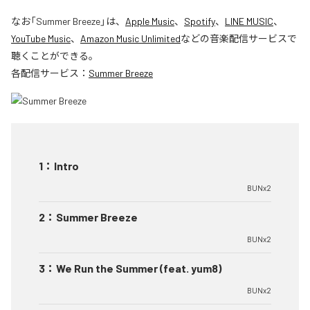
なお「
Summer Breeze
」は、
Apple Music
、
Spotify
、
LINE MUSIC
、
YouTube Music
、
Amazon Music Unlimited
などの音楽配信サービスで
聴くことができる。
各配信サービス：
Summer Breeze
1
：
Intro
BUNx2
2
：
Summer Breeze
BUNx2
3
：
We Run the Summer (feat. yum8)
BUNx2