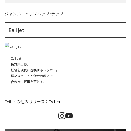
ジャンル：
ヒップホップ/ラップ
Evil jet
Evil Jet

長野県出身。

妖怪を現代に召喚するラッパー。

様々なビートと低音の呪文で、

夜の街に怪異を落とす。
Evil jet
の他のリリース：
Evil jet