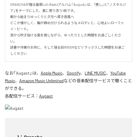
ORANCHAが贈る最新Lofi Beatsアルバム『August』は、「癒し」と「ノスタルジ
ア」をテーマにした、夏に寄り添う1枚です。

朝から始まりゆっくりと夕方へ導き夜風へ

どこか懐かしく、胸が締め付けられるようなメロディと、心地よいローファ
イ・ビート。

窓から吹き抜ける風を感じながら、ゆったりとした時間をお過ごしくださ
い。

読書や作業のお供に、そして寝る前のBGMなどリラックスした時間をお過ご
しください
なお「
Augast
」は、
Apple Music
、
Spotify
、
LINE MUSIC
、
YouTube
Music
、
Amazon Music Unlimited
などの音楽配信サービスで聴くこと
ができる。
各配信サービス：
Augast
1
：
Orancha