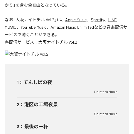
かり」を含む全10曲となっている。
なお「
大阪ナイトチル Vol.2
」は、
Apple Music
、
Spotify
、
LINE
MUSIC
、
YouTube Music
、
Amazon Music Unlimited
などの音楽配信サ
ービスで聴くことができる。
各配信サービス：
大阪ナイトチル Vol.2
1
：
てんしばの夜
Shinteck Music
2
：
港区の工場夜景
Shinteck Music
3
：
最後の一杯