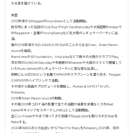
せる音を届けている。

来歴

2013年頃からReggaeのSoundmanとして活動開始。

枚方市にあった伝説のClub BopでHigh ClassSaturdayや大和田駅Rimsbarで
のRaggasick・主催のYoungGyangなど北大阪のレギュラーパーティに出
演。

後の2016年頃からDJ KAIHOとMC/Selの二人からなるCrew、Green Mason 
soundを結成。

Brand newからFoundation、Vinyl playなどで数々の大阪のクラブでPlay。

茨木市のGUNGUN Saturdayや布施駅のWhateverや大阪のミナミで開催して
いたMusic deliveryのレギュラーパーティに夜な夜な出演し、

同時にDJ KI$$ONという名義でHIPHOPのクラブシーンを渡り歩き、Reggae
とHIPHOPのハイブリッドで活動。

その頃から楽曲のプロデュースを開始し、Moman & UHYEY「 Hi UP」
Rrelease。

2018年Green Mason soundの解散。

その後2019年コロナ渦の影響で全ての活動や自粛を余儀なくされBeat 
makerのキャリアをスタートしONEgとして活動開始。

主にLo-fi beatや今まで培ってきた知識でRagga styleも取り入れたBeatを
Makeする。

2024年WASS卍との出会いから「Pain For Real」をReleaseし2025年、初の