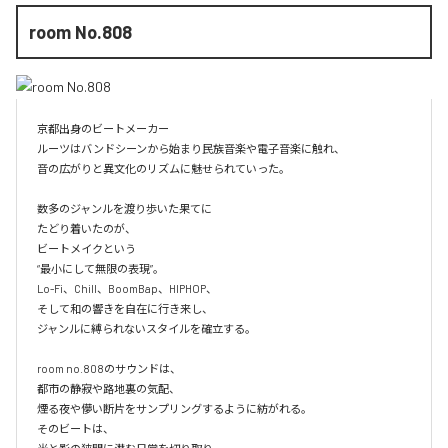
room No.808
京都出身のビートメーカー

ルーツはバンドシーンから始まり民族音楽や電子音楽に触れ、

音の広がりと異文化のリズムに魅せられていった。

数多のジャンルを渡り歩いた果てに

たどり着いたのが、

ビートメイクという

“最小にして無限の表現”。

Lo-Fi、Chill、BoomBap、HIPHOP、

そして和の響きを自在に行き来し、

ジャンルに縛られないスタイルを確立する。

room no.808のサウンドは、

都市の静寂や路地裏の気配、

煙る夜や儚い断片をサンプリングするように紡がれる。

そのビートは、
