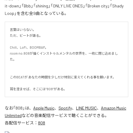
it-down」「Bbb」「shining」「ONLY LIVE ONES」「Broken city」「Shady
Loop」を含む全9曲となっている。
言葉はいらない。

ただ、ビートが語る。

Chill、LoFi、BOOMBAP。

room no.808が描くインストゥルメンタルの世界を、一枚に閉じ込めまし
た。

このBEATが あなたの時間を少しだけ特別に変えてくれる事を願います。

耳を澄ませば、そこには”808”がある。
なお「
808
」は、
Apple Music
、
Spotify
、
LINE MUSIC
、
Amazon Music
Unlimited
などの音楽配信サービスで聴くことができる。
各配信サービス：
808