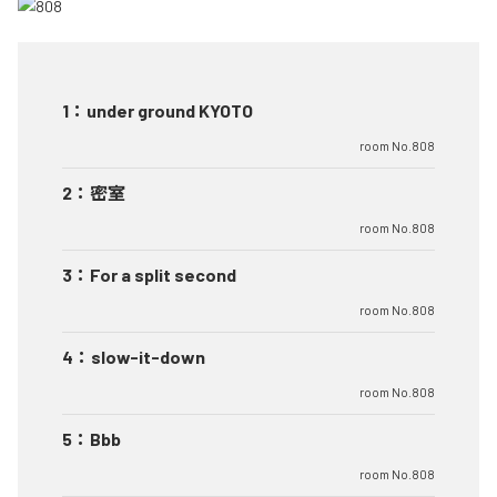
1
：
under ground KYOTO
room No.808
2
：
密室
room No.808
3
：
For a split second
room No.808
4
：
slow-it-down
room No.808
5
：
Bbb
room No.808