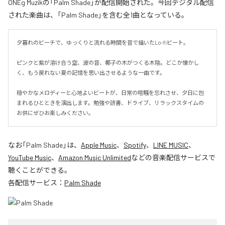
ONEg Muzikの「Palm Shade」が配信開始された。今回デジタル配信
された楽曲は、「Palm Shade」を含む全1曲となっている。
夕暮れのビーチで、ゆっくりと流れる時間を音で描いたLo-fiビート。

ピンクと紫が溶け合う空、波の音、椰子の木がつくる木陰。どこか懐かし
く、もう戻れない夏の記憶を思い出させるような一曲です。

穏やかなメロディーと心地よいビートが、日常の喧騒を忘れさせ、夕日に包
まれるひとときを演出します。勉強や読書、ドライブ、リラックスタイムの
お供にぜひお楽しみください。
なお「
Palm Shade
」は、
Apple Music
、
Spotify
、
LINE MUSIC
、
YouTube Music
、
Amazon Music Unlimited
などの音楽配信サービスで
聴くことができる。
各配信サービス：
Palm Shade