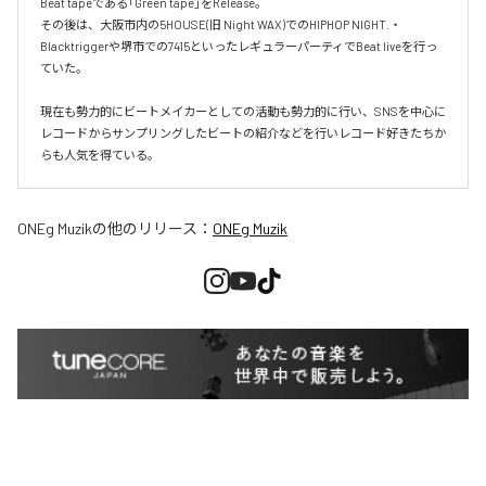
Beat tapeである「Green tape」をRelease。

その後は、大阪市内の5HOUSE(旧 Night WAX)でのHIPHOP NIGHT.・
Blacktriggerや堺市での7415といったレギュラーパーティでBeat liveを行っ
ていた。

現在も勢力的にビートメイカーとしての活動も勢力的に行い、SNSを中心に
レコードからサンプリングしたビートの紹介などを行いレコード好きたちか
らも人気を得ている。
ONEg Muzik
の他のリリース：
ONEg Muzik