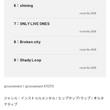
6
：
shining
room No.808
7
：
ONLY LIVE ONES
room No.808
8
：
Broken city
room No.808
9
：
Shady Loop
room No.808
groovement / groovement KYOTO
ジャンル：
インストゥルメンタル
/
ヒップホップ/ラップ
/
オルタ
ナティブ