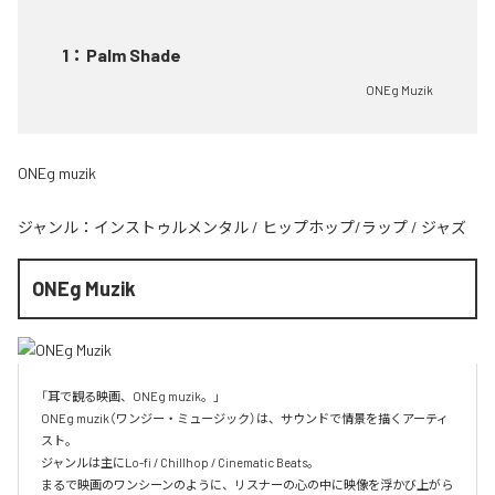
1
：
Palm Shade
ONEg Muzik
ONEg muzik
ジャンル：
インストゥルメンタル
/
ヒップホップ/ラップ
/
ジャズ
ONEg Muzik
「耳で観る映画、ONEg muzik。」

ONEg muzik（ワンジー・ミュージック）は、サウンドで情景を描くアーティ
スト。

ジャンルは主にLo-fi / Chillhop / Cinematic Beats。

まるで映画のワンシーンのように、リスナーの心の中に映像を浮かび上がら