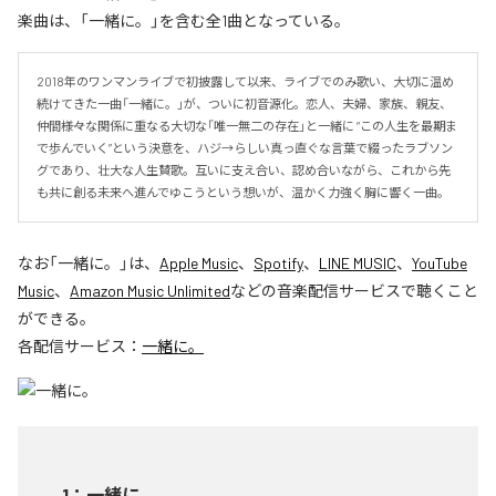
楽曲は、「一緒に。」を含む全1曲となっている。
2018年のワンマンライブで初披露して以来、ライブでのみ歌い、大切に温め
続けてきた一曲「一緒に。」が、ついに初音源化。恋人、夫婦、家族、親友、
仲間――様々な関係に重なる大切な「唯一無二の存在」と一緒に “この人生を最期ま
で歩んでいく”という決意を、ハジ→らしい真っ直ぐな言葉で綴ったラブソン
グであり、壮大な人生賛歌。互いに支え合い、認め合いながら、これから先
も共に創る未来へ進んでゆこうという想いが、温かく力強く胸に響く一曲。
なお「
一緒に。
」は、
Apple Music
、
Spotify
、
LINE MUSIC
、
YouTube
Music
、
Amazon Music Unlimited
などの音楽配信サービスで聴くこと
ができる。
各配信サービス：
一緒に。
1
：
一緒に。