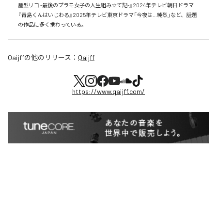
産型リコ -最後のプラモ女子の人生組み立て記-』2024年テレビ朝日ドラマ
『青島くんはいじわる』2025年テレビ東京ドラマ「今夜は…純烈」など、話題
の作品に多く携わっている。
Qaijff
の他のリリース：
Qaijff
https://www.qaijff.com/