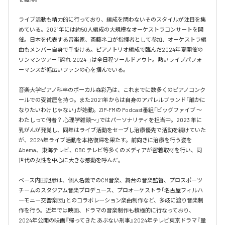
ライブ活動も精力的に行っており、編成を問わないそのスタイルが注目を集
めている。2021年には約50人編成の大規模なオーケストラコンサートを開
催。日本を代表する音楽家、斎藤ネコが指揮者として参加、オーケストラ編
曲もメンバー自身で手掛ける。ピアノトリオ編成で臨んだ2024年夏開催の
ワンマンツアー「誇れ-2024-」は全日程ソールドアウト。熱いライブパフォ
ーマンスが幅広いファンの心を掴んでいる。

音楽大学ピアノ科卒のボーカル森彩乃は、これまでに数多くのピアノコンク
ールでの受賞歴を持つ。また2021年からは自身のアパレルブランド「誰かに
なりたいわけじゃない」が始動。ZIP-FMの Podcast番組「ビッグファイブ 〜
わたしって何者？ 心理学雑談〜」ではパーソナリティを担当中。2023 年に
乳がんが発覚し、同年はライブ活動をセーブし治療優先で活動を続けていた
が、2024年ライブ活動を本格復帰を果たす。前向きに治療を行う姿を
Abema、東海テレビ、CBC テレビ等多くのメディアが密着取材を行い、同
世代の女性を中心に大きな感動を呼んだ。

ベース内田旭彦は、個人名義でのCM音楽、舞台の音楽監督、プロスポーツ
チームのスタジアム音楽プロデュース、プロオーケストラ「名古屋フィルハ
ーモニー交響楽団」とのコラボレーション楽曲制作など、多岐に渡り音楽制
作を行う。近年では映画、ドラマの音楽制作も積極的に行なっており、
2024年公開の映画『帰ってきた あぶない刑事』2024年テレビ東京ドラマ『量