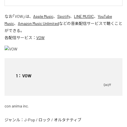
なお「
VOW
」は、
Apple Music
、
Spotify
、
LINE MUSIC
、
YouTube
Music
、
Amazon Music Unlimited
などの音楽配信サービスで聴くこと
ができる。
各配信サービス：
VOW
1
：
VOW
Qaijff
con anima inc.
ジャンル：
J-Pop
/
ロック
/
オルタナティブ