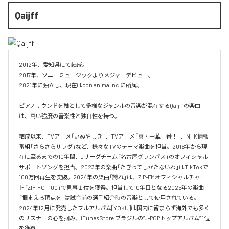
Qaijff
2012年、愛知県にて結成。

2017年、ソニーミュージックよりメジャーデビュー。

2021年に独立し、現在はcon anima Inc.に所属。

ピアノサウンドを軸として多様なジャンルの音楽が混在するQaijffの楽曲
は、高い強度の音楽性と独自性を持つ。

結成以来、TVアニメ「いぬやしき」、TVアニメ「真・中華一番！」、NHK情報
番組「さらさらサラダ」など、様々なTVのテーマ楽曲を担当。2016年から現
在に至るまでの10年間、Jリーグチーム「名古屋グランパス」のオフィシャル
サポートソングを担当。2023年の楽曲「たぎってしかたないわ」はTikTokで
100万回再生を突破。2024年の楽曲「誇れ」は、ZIP-FMオフィシャルチャー
ト「ZIP-HOT100」で見事１位を獲得。担当して10年目となる2025年の楽曲
「掴まえろ頂点を」は試合前の選手紹介時の音楽として使用されている。

2024年12月に発売したフルアルバム[YOKU]は国内に留まらず海外でも多く
のリスナーの心を掴み、iTunes Store ブラジルの”J-POPトップアルバム” 1位
を獲得。
