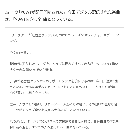
Qaijffの「VOW」が配信開始された。今回デジタル配信された楽曲
は、「VOW」を含む全1曲となっている。
Jリーグクラブ「名古屋グランパス」2026-27シーズン オフィシャルサポートソ
ング。

「VOW」＝誓い。

新時代に突入したJリーグを、クラブに関わるすべての人が一つになって戦い
抜く――そんな"誓い"を描いた楽曲。

Qaijffが名古屋グランパスのサポートソングを手掛けるのは10年目、通算11曲
目となる。今作は選手へのヒアリングをもとに制作され、一人ひとりが胸に
抱く「誓い」に焦点を当てた。

選手一人ひとりの誓い。サポーター一人ひとりの誓い。その想いが重なり合
い、やがてクラブ全体を支える大きな誓いとなっていく。

『VOW』は、名古屋グランパスへの応援歌であると同時に、自分自身の信念を
胸に前へ進む、すべての人へ届けたい一曲となっている。