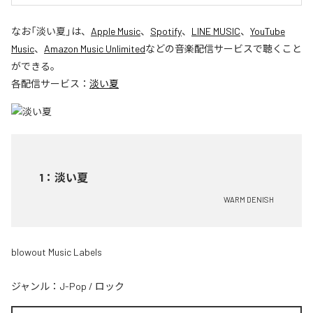
なお「
淡い夏
」は、
Apple Music
、
Spotify
、
LINE MUSIC
、
YouTube
Music
、
Amazon Music Unlimited
などの音楽配信サービスで聴くこと
ができる。
各配信サービス：
淡い夏
1
：
淡い夏
WARM DENISH
blowout Music Labels
ジャンル：
J-Pop
/
ロック