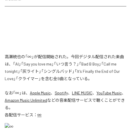
高瀬統也の「∞」が配信開始された。今回デジタル配信された楽曲
は、「AI」「Say you love me」「いつ言う？」「Bad B Boy」「Call me
tonight」「灰ライト」「シングルバッド」「It’s Finally the End of Our
Love」「クライマー」を含む全9曲となっている。
なお「
∞
」は、
Apple Music
、
Spotify
、
LINE MUSIC
、
YouTube Music
、
Amazon Music Unlimited
などの音楽配信サービスで聴くことができ
る。
各配信サービス：
∞