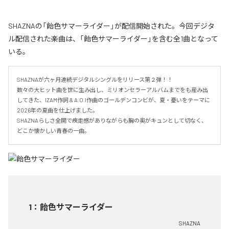
SHAZNAの「飴色サマーライダー」が配信開始された。今回デジタ
ル配信された楽曲は、「飴色サマーライダー」を含む全1曲となって
いる。
SHAZNAが六ヶ月連続デジタルシングルをリリース第２弾！！

数々の大ヒット曲を世に生み出し、ミリオンセラーアルバムまでをも産み出
してきた、IZAM作詞 & A.O.I作曲のゴールデンコンビが、夏・憂いをテーマに
2026年の夏曲を仕上げました。

SHAZNAらしさ全開で疾走感がありながらも胸の奥がキュンとして切なく、
どこか懐かしい青春の一曲。
1
：
飴色サマーライダー
SHAZNA