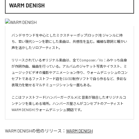
WARM DENISH
バンドサウンドを中心としたミクスチャーポップ(ロック)をジャンルに持
ち、若い現代シーンを歌にした楽曲は、共感性を生む。繊細な歌詞と暖かい
声を活かしたソロアーティスト。

リリースされているオリジナル楽曲は、全てComposer／Vo：みやっち自身
が作詞作曲、編曲を行っている。アルバムのジャケット写真やイラスト、ミ
ュージックビデオの撮影やアニメーション作り、ウォームデニッシュのコン
セプトであるファストフード店をCG/3D制作ソフトで自ら作るなど、多彩な
表現力を魅せるマルチミュージシャンな一面もある。

ここはファストフード(ハンバーガーグルメ)と音楽が融合したオリジナルコ
ンテンツを楽しめる場所。ハンバーガ屋さんがコンセプトのアーティスト
WARM DENISH (ウォームデニッシュ)開店です。
WARM DENISH
の他のリリース：
WARM DENISH