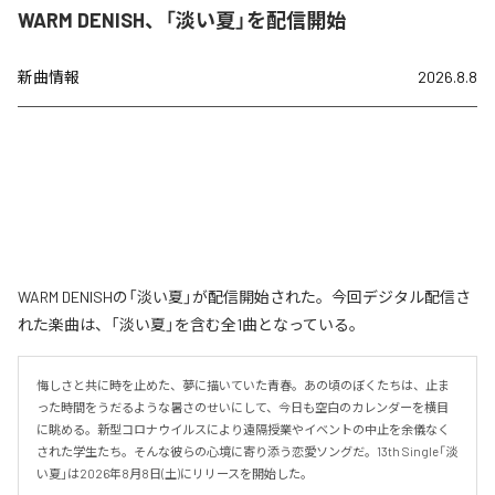
WARM DENISH、「淡い夏」を配信開始
新曲情報
2026.8.8
WARM DENISHの「淡い夏」が配信開始された。今回デジタル配信さ
れた楽曲は、「淡い夏」を含む全1曲となっている。
悔しさと共に時を止めた、夢に描いていた青春。あの頃のぼくたちは、止ま
った時間をうだるような暑さのせいにして、今日も空白のカレンダーを横目
に眺める。新型コロナウイルスにより遠隔授業やイベントの中止を余儀なく
された学生たち。そんな彼らの心境に寄り添う恋愛ソングだ。13th Single「淡
い夏」は2026年8月8日(土)にリリースを開始した。