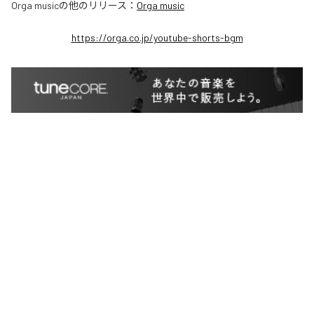
Orga music
の他のリリース：
Orga music
https://orga.co.jp/youtube-shorts-bgm