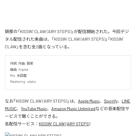
鎖那の「KISSIN' CLAW (AIRY STEPS)」が配信開始された。今回デジ
タル配信された楽曲は、「KISSIN' CLAW (AIRY STEPS)」「KISSIN'
CLAW」を含む全2曲となっている。
作詞, 作曲: 鎖那

編曲: higma

Mix: 米田聖

Mastering: utako
なお「
KISSIN' CLAW (AIRY STEPS)
」は、
Apple Music
、
Spotify
、
LINE
MUSIC
、
YouTube Music
、
Amazon Music Unlimited
などの音楽配信サ
ービスで聴くことができる。
各配信サービス：
KISSIN' CLAW (AIRY STEPS)