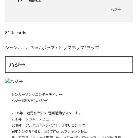
ハジ→
84 Records
ジャンル：
J-Pop
/
ポップ
/
ヒップホップ/ラップ
ハジ→
シンガーソングエンターテイナー

ハジ→（読み方はハジー）

2005年　地元 仙台にて 音楽活動をスタート。

2013年　メジャーデビュー。

2015年　アルバム『 ハジベスト。』オリコン４位。

同年シングル『君と。』にてiTunesランキング1位。

そしてコラボ曲 miwa『夜空。feat.ハジ→』でもiTunesランキング1位を獲