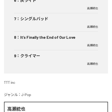
6
：
灰ライト
高瀬統也
7
：
シングルバッド
高瀬統也
8
：
It’s Finally the End of Our Love
高瀬統也
9
：
クライマー
高瀬統也
TTT inc
ジャンル：
J-Pop
高瀬統也