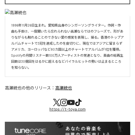
1996年11月26日生まれ。愛知県出身のシンガーソングライター。作詞・作
曲も手掛け、一度聞いたら忘れられない高瀬ならではのフレーズで、形があ
りながらも触れることのできない愛の感覚を表現し、操る。香港のトップア
ルバムチャートで3冠を達成したのを皮切りに、現在ではアジアに留まらず
アメリカ、ヨーロッパなど80カ国以上のチャートでアルバムが1位を獲得。
Spotifyの月間リスナー数100万人アーティストの常連となり、楽曲の総再生
回数は30億回をはるかに超えるなどバイラルヒットの勢いは止まるところ
を知らない。
高瀬統也
の他のリリース：
高瀬統也
https://t-toya.com