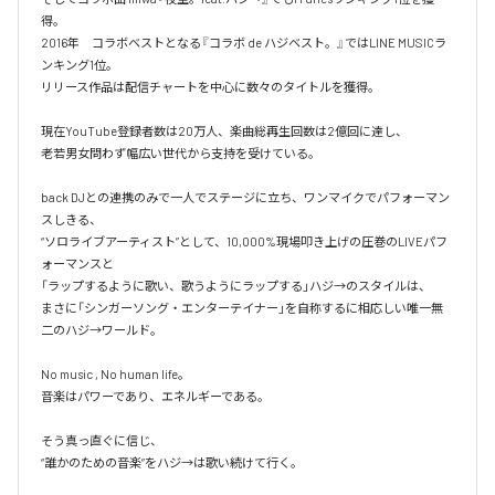
得。

2016年　コラボベストとなる『コラボ de ハジベスト。』ではLINE MUSICラ
ンキング1位。

リリース作品は配信チャートを中心に数々のタイトルを獲得。

現在YouTube登録者数は20万人、楽曲総再生回数は2億回に達し、

老若男女問わず幅広い世代から支持を受けている。 

back DJとの連携のみで一人でステージに立ち、ワンマイクでパフォーマン
スしきる、

“ソロライブアーティスト”として、10,000%現場叩き上げの圧巻のLIVEパフ
ォーマンスと

「ラップするように歌い、歌うようにラップする」ハジ→のスタイルは、

まさに「シンガーソング・エンターテイナー」を自称するに相応しい唯一無
二のハジ→ワールド。

No music , No human life。

音楽はパワーであり、エネルギーである。

そう真っ直ぐに信じ、
