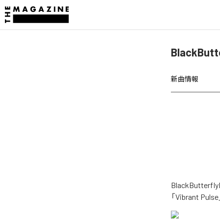
BlackBut
新曲情報
BlackButt
「Vibrant 