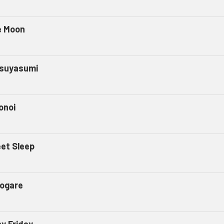
e Moon
suyasumi
onoi
et Sleep
ogare
ny Friday