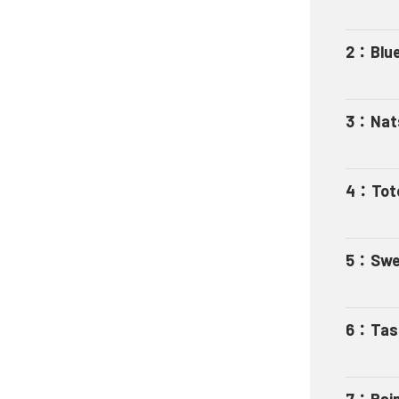
2
：
Blu
3
：
Nat
4
：
Tot
5
：
Swe
6
：
Tas
7
：
Rai