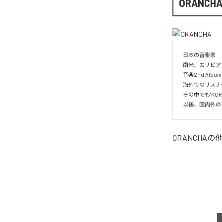
ORANCH
日本の音楽家

南米、カリビア
音楽2nd Albu
海外でのリスナー
その中でも"KUR
以後、国内外の
ORANCHA
の