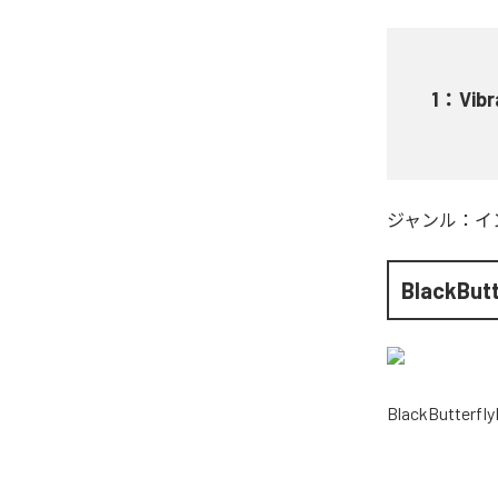
1
：
Vibr
ジャンル：
イ
BlackBut
BlackButterfl