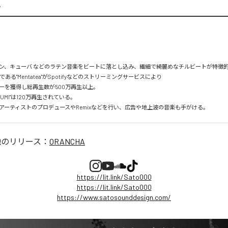
A
ン、キューバ などのラテン音楽をビートに落とし込み、繊細で綺麗めなチルビートが特徴的。
mである"Mentatea"がSpotifyなどのストリーミングサービスにより

を獲得し総再生数が500万再生以上。

UMI"は120万再生されている。

アーティストのプロデュースやRemixなどを行い、広告や地上波の音楽も手がける。
他のリリース：
ORANCHA
https://lit.link/Sato000
https://lit.link/Sato000
https://www.satosounddesign.com/