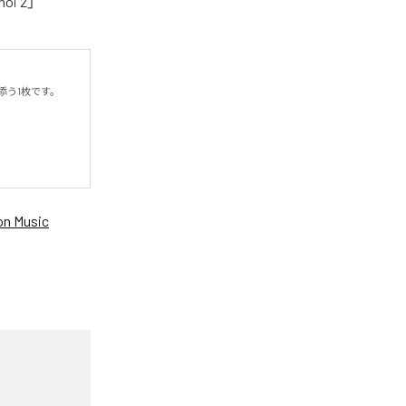
oi 2」
う1枚です。

n Music