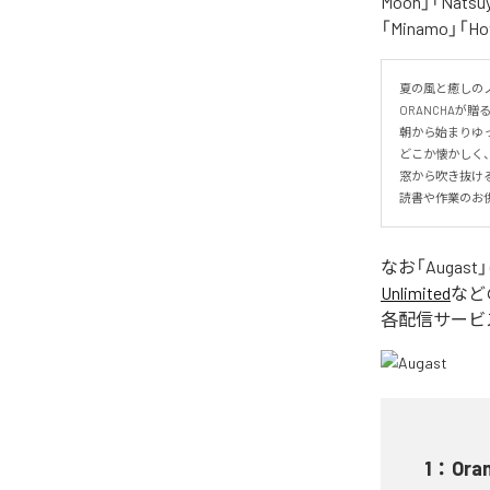
Moon」「Natsuy
「Minamo」
夏の風と癒しのノ
ORANCHAが贈
朝から始まりゆっ
どこか懐かしく
窓から吹き抜け
読書や作業のお
なお「
Augast
Unlimited
など
各配信サービ
1
：
Ora