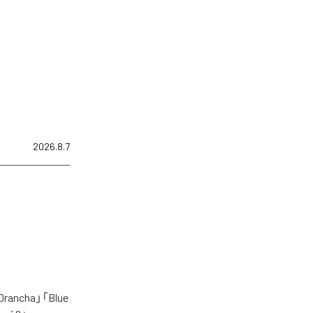
2026.8.7
cha」「Blue