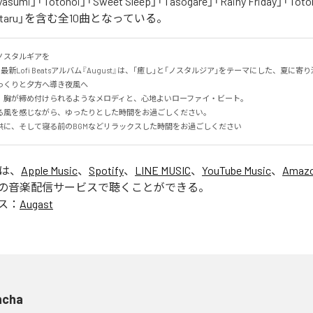
asumi」「Totonoi」「Sweet Sleep」「Tasogare」「Rainy Friday」「Toton
「Hotaru」を含む全10曲となっている。
スタルギアを

る最新Lofi Beatsアルバム『August』は、「癒し」と「ノスタルジア」をテーマにした、夏に寄り添
くりと夕方へ導き夜風へ

、胸が締め付けられるようなメロディと、心地よいローファイ・ビート。

る風を感じながら、ゆったりとした時間をお過ごしください。

供に、そして寝る前のBGMなどリラックスした時間をお過ごしください
」は、
Apple Music
、
Spotify
、
LINE MUSIC
、
YouTube Music
、
Amazo
の音楽配信サービスで聴くことができる。
ス：
Augast
ncha