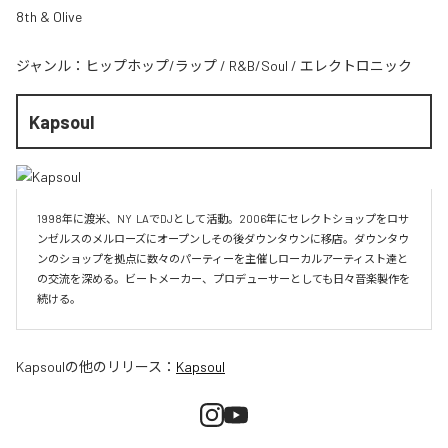
8th & Olive
ジャンル：
ヒップホップ/ラップ
/
R&B/Soul
/
エレクトロニック
Kapsoul
1998年に渡米、NY  LAでDJとして活動。2006年にセレクトショップをロサ
ンゼルスのメルローズにオープンしその後ダウンタウンに移店。ダウンタウ
ンのショップを拠点に数々のパーティーを主催しローカルアーティスト達と
の交流を深める。ビートメーカー、プロデューサーとしても日々音楽製作を
続ける。
Kapsoul
の他のリリース：
Kapsoul