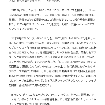
いる」「めちゃめちゃキャッチー」と評された。

　21年6月には、ラッパーのGOMESSとのツーマンライブを開催し、「Moon 
Reverb feat.GOMESS」をリリース。同年8月にはWEGO＆米原康正の企画に
登場し、渋谷109店など複数のWEGO店舗のビジョンにて紹介映像が展開さ
れた。22年4月には「Go Forward EP」を発売、9月には渋谷club asiaにてワ
ンマンライブを開催した。

　24年11月にはシングル「MAD MIC」を、25年1月には「ASTRO JET」をリリー
ス。「ASTRO JET」は22万人以上のフォロワーを集めるSpotifyのオフィシャ
ルプレイリスト「Fresh Finds Pop」にリストインした。また、同年9月には新
曲「KILL SCREEN」「watch」を2週連続でリリース＆MVを公開。両曲ともマス
タリングはWONKの井上幹が、ミックスはYUKIらの曲をミックスしている
コレナガタクロウが、それぞれ担当した。「KILL SCREEN」のMVは一晩で145
万回再生し話題となったが、のちにシステム上のバグ（偶然にもゲームのバ
グがテーマの曲で）と判明。しかし再公開した動画は6日で2万回以上再生さ
れる（12/9時点で約10.6万回再生）など、順調に評価を受けている。同年10月
にはグループ史上最大キャパとなる下北沢シャングリラにてワンマンライブ
を開催、会場満員にて成功を収めた。

　HIPHOP、ディスコミュージック、テクノ、ハウス、ゲーム、遊園地、ア
ニメなど、様々なカルチャーから影響を受けた、雑食性に溢れたサウンドや
リリックが特徴。VIDEOTHINK所属。