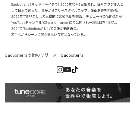
Sadboiterra（サッドボーイテラ） 2000年10月3日生まれ、日系ブラジル人と
して日本で育った。 13歳からフリースタイルラップ、楽曲制作を初める。 
2022年 "TERRA" として本格的に音楽活動を開始。 デビュー作の "ABYSS" が
YouTubeチャンネル "03-performance" にて公開され一躍注目を浴びた。 
2024年 "Sadboiterra" として音楽活動を再会。

若手ながらシーンに欠かせない存在となっている。
Sadboiterra
の他のリリース：
Sadboiterra