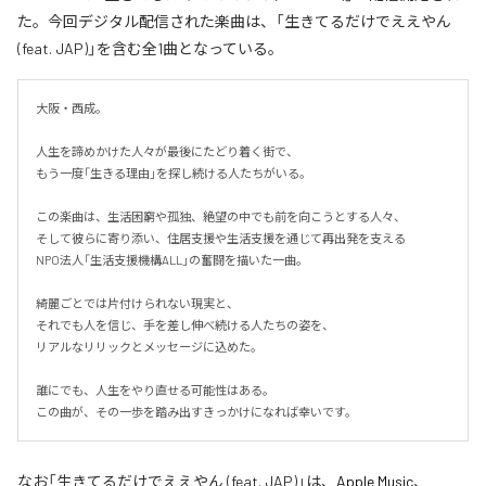
た。今回デジタル配信された楽曲は、「生きてるだけでええやん
(feat. JAP)」を含む全1曲となっている。
大阪・西成。

人生を諦めかけた人々が最後にたどり着く街で、

もう一度「生きる理由」を探し続ける人たちがいる。

この楽曲は、生活困窮や孤独、絶望の中でも前を向こうとする人々、

そして彼らに寄り添い、住居支援や生活支援を通じて再出発を支える

NPO法人「生活支援機構ALL」の奮闘を描いた一曲。

綺麗ごとでは片付けられない現実と、

それでも人を信じ、手を差し伸べ続ける人たちの姿を、

リアルなリリックとメッセージに込めた。

誰にでも、人生をやり直せる可能性はある。

この曲が、その一歩を踏み出すきっかけになれば幸いです。
なお「
生きてるだけでええやん (feat. JAP)
」は、
Apple Music
、