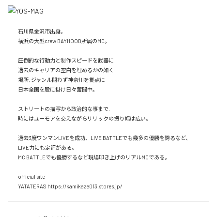
石川県金沢市出身。

横浜の大型crew BAYHOOD所属のMC。

圧倒的な行動力と制作スピードを武器に

過去のキャリアの空白を埋めるかの如く

場所, ジャンル問わず神奈川を拠点に

日本全国を股に掛け日々奮闘中。

ストリートの描写から政治的な事まで.

時にはユーモアを交えながらリリックの振り幅は広い。

過去3度ワンマンLIVEを成功、LIVE BATTLEでも幾多の優勝を誇るなど、
LIVE力にも定評がある。

MC BATTLEでも優勝するなど現場叩き上げのリアルMCである。

official site

YATATERAS https://kamikaze013.stores.jp/