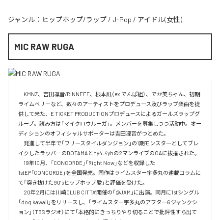
ジャンル：
ヒップホップ/ラップ
/
J-Pop
/
アイドル(女性)
MIC RAW RUGA
　KMNZ、吉田凜音/RINNEEE、根本凪（ex.でんぱ組）、でか美ちゃん、初期
ライムベリーなど、数々のアーティストをプロデュース及びラップ楽曲を提
供して来た、E TICKET PRODUCTIONプロデュースによるガールズラップグ
ループ。読み方は「マイクロウルーガ」。メンバーを募集しつつ活動中。オー
ディションのオフィシャルサポーターは吉田凜音がつとめた。

　発進して半年で「フリースタイルダンジョン」の1期モンスターとしてブレ
イクしたラッパーのDOTAMAとhy4_4yhの2マンライブのOAに抜擢された。

　19年10月、「CONCORDE」「Right Now」などを収録した
1stEP「CONCORDE」を全国発売。同作はライムスター宇多丸の連載コラムに
て「突き抜けた90’sヒップホップ愛」と評価を受けた。

　20年2月には川崎CLUB CITTA’開催の「@JAM」に出演。同月に1stシングル
「dog kawaii」をリリースし、「ライムスター宇多丸のアフター6 ジャンクシ
ョン」（TBSラジオ）にて「本格的にきっちりやり切ることで批評性すら出て