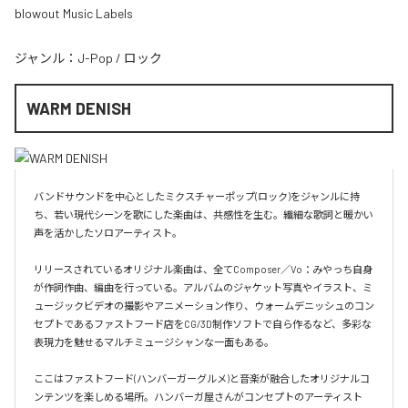
blowout Music Labels
ジャンル：
J-Pop
/
ロック
WARM DENISH
バンドサウンドを中心としたミクスチャーポップ(ロック)をジャンルに持
ち、若い現代シーンを歌にした楽曲は、共感性を生む。繊細な歌詞と暖かい
声を活かしたソロアーティスト。

リリースされているオリジナル楽曲は、全てComposer／Vo：みやっち自身
が作詞作曲、編曲を行っている。アルバムのジャケット写真やイラスト、ミ
ュージックビデオの撮影やアニメーション作り、ウォームデニッシュのコン
セプトであるファストフード店をCG/3D制作ソフトで自ら作るなど、多彩な
表現力を魅せるマルチミュージシャンな一面もある。

ここはファストフード(ハンバーガーグルメ)と音楽が融合したオリジナルコ
ンテンツを楽しめる場所。ハンバーガ屋さんがコンセプトのアーティスト