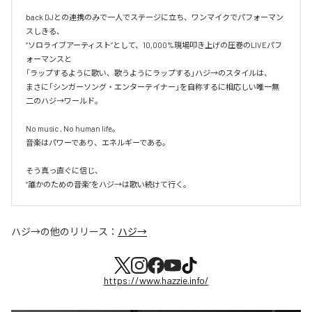
back DJとの連携のみで一人でステージに立ち、ワンマイクでパフォーマン
スしきる、

“ソロライブアーティスト”として、10,000%現場叩き上げの圧巻のLIVEパフ
ォーマンスと

「ラップするように歌い、歌うようにラップする」ハジ→のスタイルは、

まさに「シンガーソング・エンターテイナー」を自称するに相応しい唯一無
二のハジ→ワールド。

No music , No human life。

音楽はパワーであり、エネルギーである。

そう真っ直ぐに信じ、

ハジ→
の他のリリース：
ハジ→
https://www.hazzie.info/