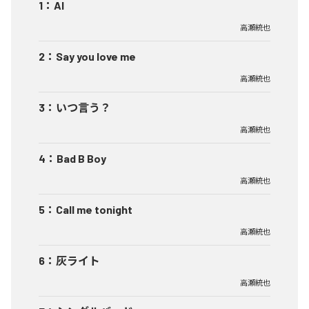
1
：
AI
高瀬統也
2
：
Say you love me
高瀬統也
3
：
いつ言う？
高瀬統也
4
：
Bad B Boy
高瀬統也
5
：
Call me tonight
高瀬統也
6
：
灰ライト
高瀬統也