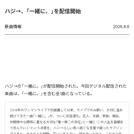
ハジ→、「一緒に。」を配信開始
新曲情報
2026.8.8
ハジ→の「一緒に。」が配信開始された。今回デジタル配信された
楽曲は、「一緒に。」を含む全1曲となっている。
2018年のワンマンライブで初披露して以来、ライブでのみ歌い、大切に温め
続けてきた一曲「一緒に。」が、ついに初音源化。恋人、夫婦、家族、親友、
仲間――様々な関係に重なる大切な「唯一無二の存在」と一緒に “この人生を最期ま
で歩んでいく”という決意を、ハジ→らしい真っ直ぐな言葉で綴ったラブソン
グであり、壮大な人生賛歌。互いに支え合い、認め合いながら、これから先