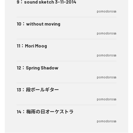
9
：
sound sketch 3-11-2014
pomodorosa
10
：
without moving
pomodorosa
11
：
Mori Moog
pomodorosa
12
：
Spring Shadow
pomodorosa
13
：
段ボールギター
pomodorosa
14
：
梅雨の日オーケストラ
pomodorosa