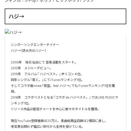
ジャンル：
J-Pop
/
ポップ
/
ヒップホップ/ラップ
ハジ→
シンガーソングエンターテイナー

ハジ→（読み方はハジー）

2005年　地元 仙台にて 音楽活動をスタート。

2013年　メジャーデビュー。

2015年　アルバム『 ハジベスト。』オリコン４位。

同年シングル『君と。』にてiTunesランキング1位。

そしてコラボ曲 miwa『夜空。feat.ハジ→』でもiTunesランキング1位を獲
得。

2016年　コラボベストとなる『コラボ de ハジベスト。』ではLINE MUSICラ
ンキング1位。

リリース作品は配信チャートを中心に数々のタイトルを獲得。

現在YouTube登録者数は20万人、楽曲総再生回数は2億回に達し、

老若男女問わず幅広い世代から支持を受けている。 
