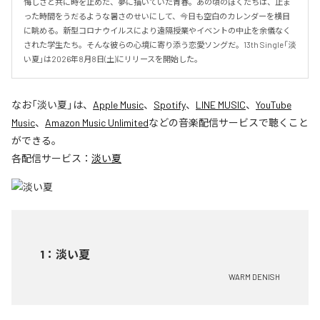
悔しさと共に時を止めた、夢に描いていた青春。あの頃のぼくたちは、止ま
った時間をうだるような暑さのせいにして、今日も空白のカレンダーを横目
に眺める。新型コロナウイルスにより遠隔授業やイベントの中止を余儀なく
された学生たち。そんな彼らの心境に寄り添う恋愛ソングだ。13th Single「淡
い夏」は2026年8月8日(土)にリリースを開始した。
なお「
淡い夏
」は、
Apple Music
、
Spotify
、
LINE MUSIC
、
YouTube
Music
、
Amazon Music Unlimited
などの音楽配信サービスで聴くこと
ができる。
各配信サービス：
淡い夏
1
：
淡い夏
WARM DENISH