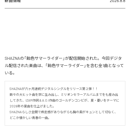
新曲情報
2026.8.8
SHAZNAの「飴色サマーライダー」が配信開始された。今回デジタ
ル配信された楽曲は、「飴色サマーライダー」を含む全1曲となって
いる。
SHAZNAが六ヶ月連続デジタルシングルをリリース第２弾！！

数々の大ヒット曲を世に生み出し、ミリオンセラーアルバムまでをも産み出
してきた、IZAM作詞 & A.O.I作曲のゴールデンコンビが、夏・憂いをテーマに
2026年の夏曲を仕上げました。

SHAZNAらしさ全開で疾走感がありながらも胸の奥がキュンとして切なく、
どこか懐かしい青春の一曲。