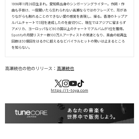
1996年11月26日生まれ。愛知県出身のシンガーソングライター。作詞・作
曲も手掛け、一度聞いたら忘れられない高瀬ならではのフレーズで、形があ
りながらも触れることのできない愛の感覚を表現し、操る。香港のトップア
ルバムチャートで3冠を達成したのを皮切りに、現在ではアジアに留まらず
アメリカ、ヨーロッパなど80カ国以上のチャートでアルバムが1位を獲得。
Spotifyの月間リスナー数100万人アーティストの常連となり、楽曲の総再生
回数は30億回をはるかに超えるなどバイラルヒットの勢いは止まるところ
を知らない。
高瀬統也
の他のリリース：
高瀬統也
https://t-toya.com