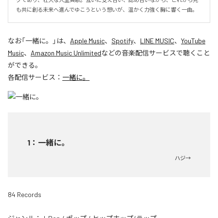
も共に創る未来へ進んでゆこうという想いが、温かく力強く胸に響く一曲。
なお「
一緒に。
」は、
Apple Music
、
Spotify
、
LINE MUSIC
、
YouTube
Music
、
Amazon Music Unlimited
などの音楽配信サービスで聴くこと
ができる。
各配信サービス：
一緒に。
1
：
一緒に。
ハジ→
84 Records