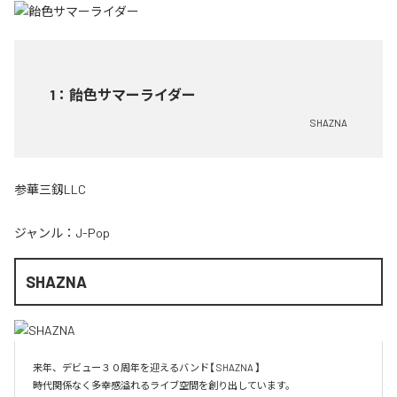
1
：
飴色サマーライダー
SHAZNA
参華三釼LLC
ジャンル：
J-Pop
SHAZNA
来年、デビュー３０周年を迎えるバンド【 SHAZNA 】

時代関係なく多幸感溢れるライブ空間を創り出しています。
