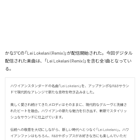
かな3℃の「Lei Lokelani (Remix)」が配信開始された。今回デジタル
配信された楽曲は、「Lei Lokelani (Remix)」を含む全1曲となってい
る。
ハワイアンスタンダードの名曲「Lei Lokelani」を、アップテンポなR&Bサウン
ドで現代的なアレンジで新たな息吹を吹き込みました。

美しく愛され続けてきたメロディはそのままに、現代的なグルーヴと洗練さ
れたビートを融合。ハワイアンの新たな魅力を引き出す、斬新でスタイリッ
シュなサウンドに仕上げています。

伝統への敬意を大切にしながら、新しい時代へとつなぐ「Lei Lokelani」。ハワ
イアンファンはもちろん、R&Bやポップスがお好きな方にも楽しんでいただ