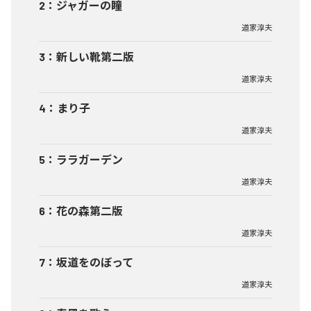
2
：
ジャガーの瞳
道家淳夫
3
：
新しい靴第二版
道家淳夫
4
：
まり子
道家淳夫
5
：
ララガーデン
道家淳夫
6
：
花の森第二版
道家淳夫
7
：
坂道をのぼって
道家淳夫