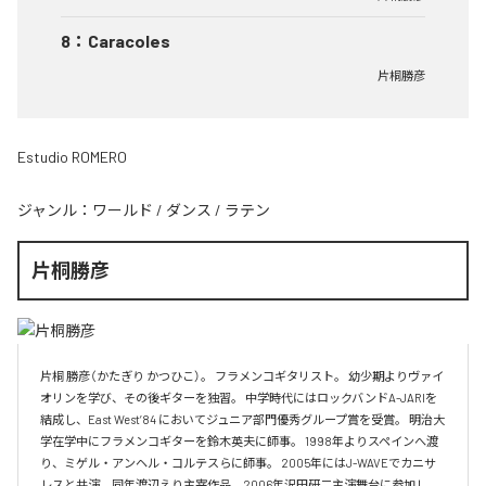
8
：
Caracoles
片桐勝彦
Estudio ROMERO
ジャンル：
ワールド
/
ダンス
/
ラテン
片桐勝彦
片桐 勝彦（かたぎり かつひこ）。 フラメンコギタリスト。 幼少期よりヴァイ
オリンを学び、その後ギターを独習。 中学時代にはロックバンドA-JARIを
結成し、East West’84 においてジュニア部門優秀グループ賞を受賞。 明治大
学在学中にフラメンコギターを鈴木英夫に師事。 1998年よりスペインへ渡
り、ミゲル・アンヘル・コルテスらに師事。 2005年にはJ-WAVEでカニサ
レスと共演。同年渡辺えり主宰作品、2006年沢田研二主演舞台に参加し、