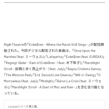
Rigël Theatreの「Erdelåten - Where the Marsh Still Sings -」が配信開
始された。今回デジタル配信された楽曲は、「Once Upon the
Marshes (feat. ミーウェル)」「Lafayette」「Erdelåten (feat. EUREKA)」
「Regnigt Väder - Rain of Erdelåten - (feat. 木下珠子)」「Marshlight
Stroll - 妖精と歩く雨上がり - (feat. July)」「Bayou Crickets Dance」
「The Winston Reel」「Erd. Second Line Séance」「Will-o'-Swing」「O
Morrowless (feat. July)」「Mirelight」「Baron La Croix (feat. ミーウェ
ル)」「Marshlight Stroll - A Duet of Mist and Rain -」を含む全13曲とな
っている。
Lengselシリーズ 第三章。
