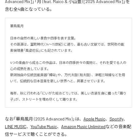
Advanced Mix]」「月 (feat. Maico & 小山豊) [2025 Advanced Mix]」を
含む全4曲となっている。
華鳥風月

日本の自然の美しい景色や四季を表す言葉。

その語源は、室町時代（14〜15世紀）に遡り、最も古い文献では、世阿弥の能
楽倫理書「風姿花伝」にも記されています。

4つの楽曲から成るこの作品は、日本の四季折々の風物と、それを愛でる人の
心の成熟を表しています。

新潟独自の伝統芸能楽器「樽砧」や、万代太鼓（和太鼓）、津軽三味線などを用
いて、伝統的な日本音楽を新しい世界へと、昇華させています。

毎年、秋に行われる「にいがた総おどり」では、美しい衣装を身に纏った「踊り
子」が、ストリートを埋め尽くして踊ります。
なお「
華鳥風月 (2025 Advanced Mix)
」は、
Apple Music
、
Spotify
、
LINE MUSIC
、
YouTube Music
、
Amazon Music Unlimited
などの音楽配
信サービスで聴くことができる。