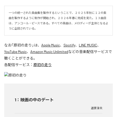
一つの統一された楽曲集を製作するということで、２０２５年秋に１２の楽
曲を製作するように制作が開始され、２０２６年春に完成を見た。１３曲目
は、アンコール・ピースである。すべての楽曲は、メロディーが主体となるよ
うに企図されている。
なお「
原初の走り
」は、
Apple Music
、
Spotify
、
LINE MUSIC
、
YouTube Music
、
Amazon Music Unlimited
などの音楽配信サービスで
聴くことができる。
各配信サービス：
原初の走り
1
：
映画の中のデート
道家淳夫