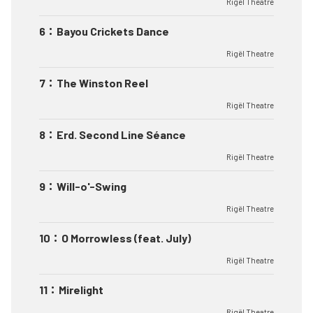
Rigël Theatre
6
：
Bayou Crickets Dance
Rigël Theatre
7
：
The Winston Reel
Rigël Theatre
8
：
Erd. Second Line Séance
Rigël Theatre
9
：
Will-o'-Swing
Rigël Theatre
10
：
O Morrowless (feat. July)
Rigël Theatre
11
：
Mirelight
Rigël Theatre