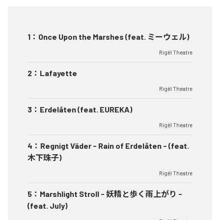
1
：
Once Upon the Marshes (feat. ミーウェル)
Rigël Theatre
2
：
Lafayette
Rigël Theatre
3
：
Erdelåten (feat. EUREKA)
Rigël Theatre
4
：
Regnigt Väder - Rain of Erdelåten - (feat.
木下珠子)
Rigël Theatre
5
：
Marshlight Stroll - 妖精と歩く雨上がり -
(feat. July)