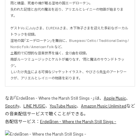
雨と精霊、死者の魂が眠る湿地の国エーデローテン。

失われた記憶と古代の魔法を巡り、アリエルとレイニーの物語が始まりま
す。

ゲストVo.にJulyさま、EUREKAさま、木下珠子さまを迎えた多彩なボーカル
トラックを収録。

湿地の国「エーデローテン」を舞台に、Bluegrass / Celtic / Traditional Swing / 
Nordic Folk / American Folk など、

土着的で幻想的な音楽世界を描く、全13曲を収録。

南部ルーツミュージックとケルトが織りなす、“雨と魔法のサウンドトラッ
ク”。

しいたけ先生による可憐なジャケットイラスト、やびさら先生のアートワー
クが、アリエルとレイニーの物語を彩ります。
なお「
Erdelåten - Where the Marsh Still Sings -
」は、
Apple Music
、
Spotify
、
LINE MUSIC
、
YouTube Music
、
Amazon Music Unlimited
など
の音楽配信サービスで聴くことができる。
各配信サービス：
Erdelåten - Where the Marsh Still Sings -