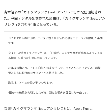
青木隆多の「カイクマランケ (feat. アシリレラ)」が配信開始され
た。今回デジタル配信された楽曲は、「カイクマランケ (feat. アシ
リレラ)」を含む全1曲となっている。
『KAIKUMARANKE』は、アイヌに古くから伝わる歌をモチーフに制作した楽曲
です。

タイトルの「カイクマランケ」は、「白波が、まるでウサギが跳ねるように見え
る情景」を歌った伝承に由来しています。

北海道の海と風、そして自然へのまなざしを、ピアノとストリングス、環境
音とともに現代的なサウンドへと紡ぎました。

歌唱は、アイヌの歌い手 アシリレラ。

伝統への敬意を大切にしながら、新たな響きを目指した一曲です。
なお「
カイクマランケ (feat. アシリレラ)
」は、
Apple Music
、