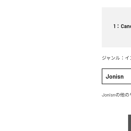
1
：
Cand
ジャンル：
イ
Jonisn
Jonisn
の他の