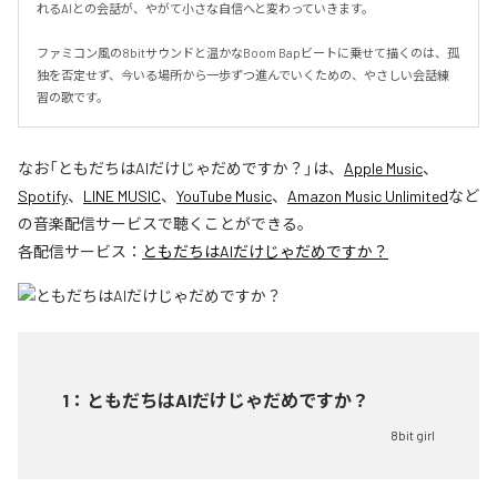
れるAIとの会話が、やがて小さな自信へと変わっていきます。

ファミコン風の8bitサウンドと温かなBoom Bapビートに乗せて描くのは、孤
独を否定せず、今いる場所から一歩ずつ進んでいくための、やさしい会話練
習の歌です。
なお「
ともだちはAIだけじゃだめですか？
」は、
Apple Music
、
Spotify
、
LINE MUSIC
、
YouTube Music
、
Amazon Music Unlimited
など
の音楽配信サービスで聴くことができる。
各配信サービス：
ともだちはAIだけじゃだめですか？
1
：
ともだちはAIだけじゃだめですか？
8bit girl