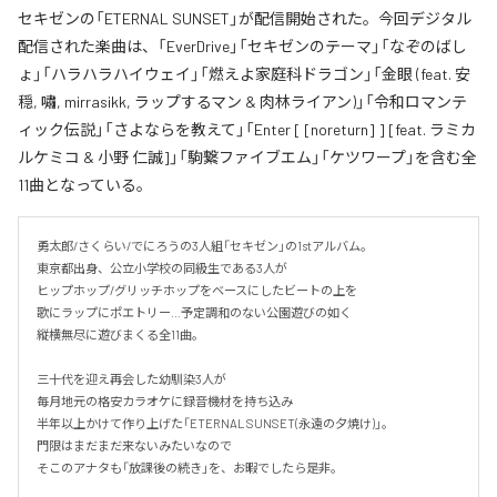
セキゼンの「ETERNAL SUNSET」が配信開始された。今回デジタル
配信された楽曲は、「EverDrive」「セキゼンのテーマ」「なぞのばし
ょ」「ハラハラハイウェイ」「燃えよ家庭科ドラゴン」「金眼 (feat. 安
穏, 嘯, mirrasikk, ラップするマン & 肉林ライアン)」「令和ロマンテ
ィック伝説」「さよならを教えて」「Enter [ [noreturn] ] [feat. ラミカ
ルケミコ & 小野 仁誠]」「駒繋ファイブエム」「ケツワープ」を含む全
11曲となっている。
勇太郎/さくらい/でにろうの3人組「セキゼン」の1stアルバム。

東京都出身、公立小学校の同級生である3人が

ヒップホップ/グリッチホップをベースにしたビートの上を

歌にラップにポエトリー…予定調和のない公園遊びの如く

縦横無尽に遊びまくる全11曲。

三十代を迎え再会した幼馴染3人が

毎月地元の格安カラオケに録音機材を持ち込み

半年以上かけて作り上げた「ETERNAL SUNSET(永遠の夕焼け)」。

門限はまだまだ来ないみたいなので

そこのアナタも「放課後の続き」を、お暇でしたら是非。