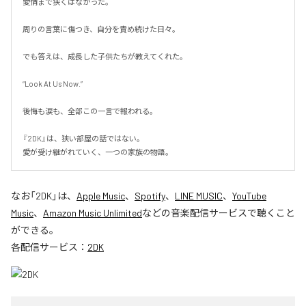
愛情まで狭くはなかった。

周りの言葉に傷つき、自分を責め続けた日々。

でも答えは、成長した子供たちが教えてくれた。

“Look At Us Now.”

後悔も涙も、全部この一言で報われる。

『2DK』は、狭い部屋の話ではない。

愛が受け継がれていく、一つの家族の物語。
なお「
2DK
」は、
Apple Music
、
Spotify
、
LINE MUSIC
、
YouTube
Music
、
Amazon Music Unlimited
などの音楽配信サービスで聴くこと
ができる。
各配信サービス：
2DK