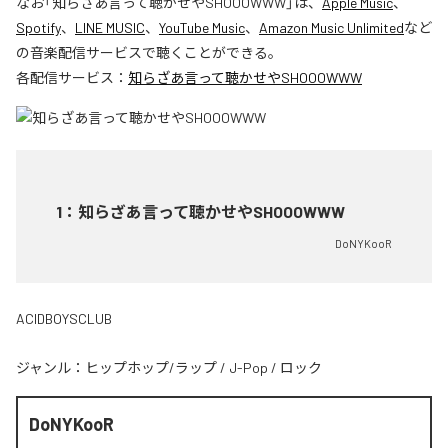
なお「
知らざあ言って聴かせやSHOOOWWW
」は、
Apple Music
、
Spotify
、
LINE MUSIC
、
YouTube Music
、
Amazon Music Unlimited
など
の音楽配信サービスで聴くことができる。
各配信サービス：
知らざあ言って聴かせやSHOOOWWW
1
：
知らざあ言って聴かせやSHOOOWWW
DoNYKooR
ACIDBOYSCLUB
ジャンル：
ヒップホップ/ラップ
/
J-Pop
/
ロック
DoNYKooR