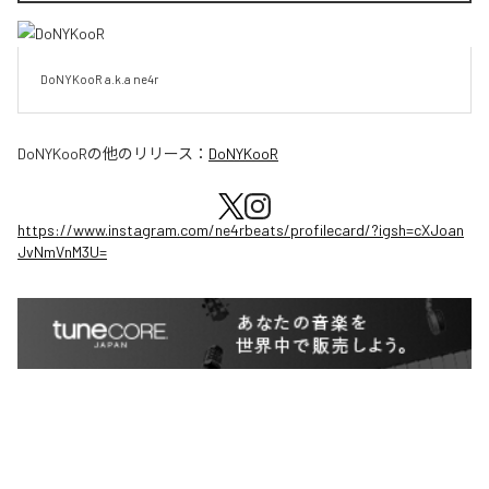
DoNYKooR a.k.a ne4r
DoNYKooR
の他のリリース：
DoNYKooR
https://www.instagram.com/ne4rbeats/profilecard/?igsh=cXJoan
JvNmVnM3U=