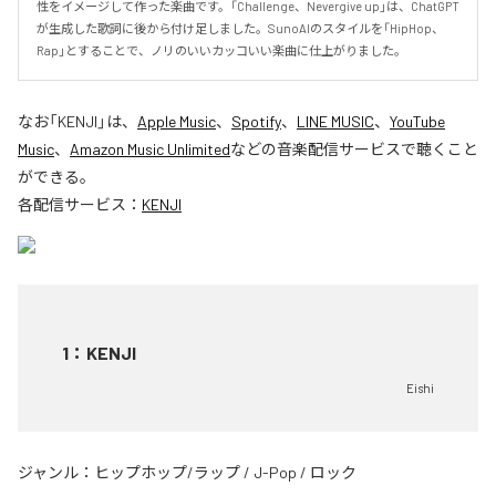
性をイメージして作った楽曲です。「Challenge、Nevergive up」は、ChatGPT
が生成した歌詞に後から付け足しました。SunoAIのスタイルを「HipHop、
Rap」とすることで、ノリのいいカッコいい楽曲に仕上がりました。
なお「
KENJI
」は、
Apple Music
、
Spotify
、
LINE MUSIC
、
YouTube
Music
、
Amazon Music Unlimited
などの音楽配信サービスで聴くこと
ができる。
各配信サービス：
KENJI
1
：
KENJI
Eishi
ジャンル：
ヒップホップ/ラップ
/
J-Pop
/
ロック