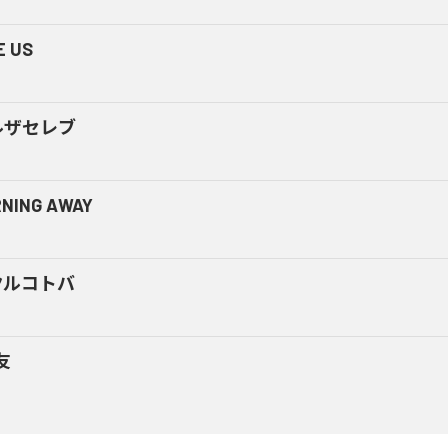
E US
ルザセレブ
NING AWAY
クルコトバ
友