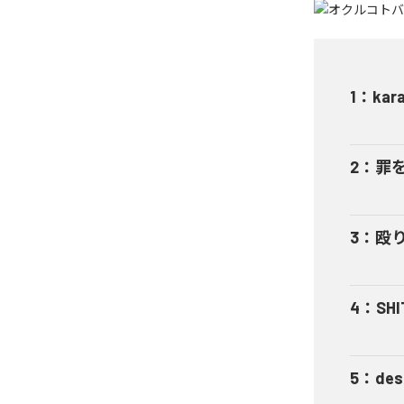
1
：
kar
2
：
罪
3
：
殴
4
：
SHI
5
：
des