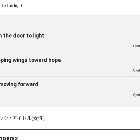
 the door to light
Cynt
pping wings toward hope
Cynt
 moving forward
Cynt
ック
/
アイドル(女性)
Phoenix