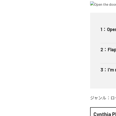
1
：
Open
2
：
Fla
3
：
I'm
ジャンル：
ロ
Cynthia 