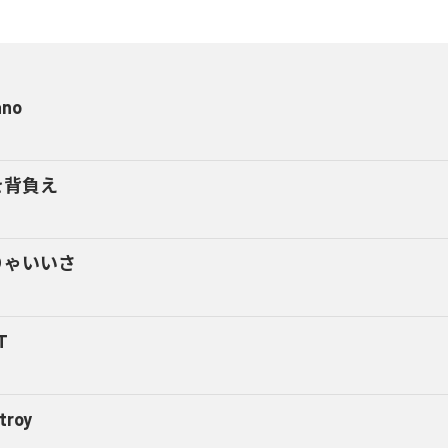
ano
を背負え
りゃいいさ
T
troy