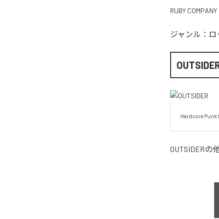
RUBY COMPANY
ジャンル：
ロ
OUTSIDE
Hardcore Punk 
OUTSIDER
の