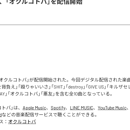
DER、「オクルコトバ」を配信開始
Rの「オクルコトバ」が配信開始された。今回デジタル配信された楽
罪を背負え」「殴りゃいいさ」「SHIT」「destroy」「GIVE US」「キルザ
 AWAY」「オクルコトバ」「悪友」を含む全10曲となっている。
コトバ
」は、
Apple Music
、
Spotify
、
LINE MUSIC
、
YouTube Music
d
などの音楽配信サービスで聴くことができる。
ス：
オクルコトバ