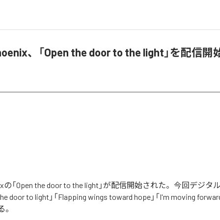
Phoenix、「Open the door to the light」を配信開
oenixの「Open the door to the light」が配信開始された。今回
 door to light」「Flapping wings toward hope」「I'm moving fo
る。