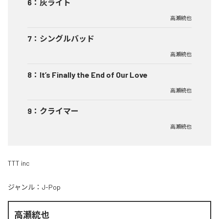
6
：
灰ライト
高瀬統也
7
：
シングルバッド
高瀬統也
8
：
It’s Finally the End of Our Love
高瀬統也
9
：
クライマー
高瀬統也
TTT inc
ジャンル：
J-Pop
高瀬統也