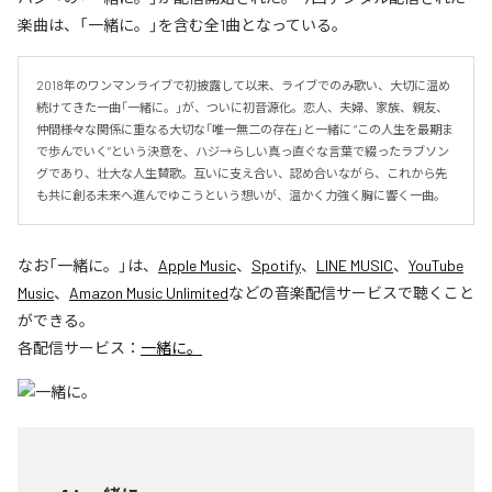
楽曲は、「一緒に。」を含む全1曲となっている。
2018年のワンマンライブで初披露して以来、ライブでのみ歌い、大切に温め
続けてきた一曲「一緒に。」が、ついに初音源化。恋人、夫婦、家族、親友、
仲間――様々な関係に重なる大切な「唯一無二の存在」と一緒に “この人生を最期ま
で歩んでいく”という決意を、ハジ→らしい真っ直ぐな言葉で綴ったラブソン
グであり、壮大な人生賛歌。互いに支え合い、認め合いながら、これから先
も共に創る未来へ進んでゆこうという想いが、温かく力強く胸に響く一曲。
なお「
一緒に。
」は、
Apple Music
、
Spotify
、
LINE MUSIC
、
YouTube
Music
、
Amazon Music Unlimited
などの音楽配信サービスで聴くこと
ができる。
各配信サービス：
一緒に。