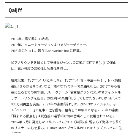
Qaijff
2012年、愛知県にて結成。

2017年、ソニーミュージックよりメジャーデビュー。

2021年に独立し、現在はcon anima Inc.に所属。

ピアノサウンドを軸として多様なジャンルの音楽が混在するQaijffの楽曲
は、高い強度の音楽性と独自性を持つ。

結成以来、TVアニメ「いぬやしき」、TVアニメ「真・中華一番！」、NHK情報
番組「さらさらサラダ」など、様々なTVのテーマ楽曲を担当。2016年から現
在に至るまでの10年間、Jリーグチーム「名古屋グランパス」のオフィシャル
サポートソングを担当。2023年の楽曲「たぎってしかたないわ」はTikTokで
100万回再生を突破。2024年の楽曲「誇れ」は、ZIP-FMオフィシャルチャー
ト「ZIP-HOT100」で見事１位を獲得。担当して10年目となる2025年の楽曲
「掴まえろ頂点を」は試合前の選手紹介時の音楽として使用されている。

2024年12月に発売したフルアルバム[YOKU]は国内に留まらず海外でも多く
のリスナーの心を掴み、iTunes Store ブラジルの”J-POPトップアルバム” 1位