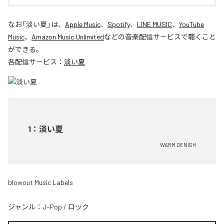
なお「
淡い夏
」は、
Apple Music
、
Spotify
、
LINE MUSIC
、
YouTube
Music
、
Amazon Music Unlimited
などの音楽配信サービスで聴くこと
ができる。
各配信サービス：
淡い夏
1
：
淡い夏
WARM DENISH
blowout Music Labels
ジャンル：
J-Pop
/
ロック