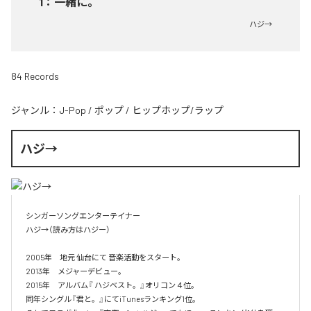
1
：
一緒に。
ハジ→
84 Records
ジャンル：
J-Pop
/
ポップ
/
ヒップホップ/ラップ
ハジ→
シンガーソングエンターテイナー

ハジ→（読み方はハジー）

2005年　地元 仙台にて 音楽活動をスタート。

2013年　メジャーデビュー。

2015年　アルバム『 ハジベスト。』オリコン４位。

同年シングル『君と。』にてiTunesランキング1位。
