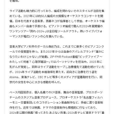
を獲得。

ライブ活動も精力的に行っており、編成を問わないそのスタイルが注目を集
めている。2021年には約50人編成の大規模なオーケストラコンサートを開
催。日本を代表する音楽家、斎藤ネコが指揮者として参加、オーケストラ編
曲もメンバー自身で手掛ける。ピアノトリオ編成で臨んだ2024年夏開催の
ワンマンツアー「誇れ-2024-」は全日程ソールドアウト。熱いライブパフォ
ーマンスが幅広いファンの心を掴んでいる。

音楽大学ピアノ科卒のボーカル森彩乃は、これまでに数多くのピアノコンク
ールでの受賞歴を持つ。また2021年からは自身のアパレルブランド「誰かに
なりたいわけじゃない」が始動。ZIP-FMの Podcast番組「ビッグファイブ 〜
わたしって何者？ 心理学雑談〜」ではパーソナリティを担当中。2023 年に
乳がんが発覚し、同年はライブ活動をセーブし治療優先で活動を続けていた
が、2024年ライブ活動を本格復帰を果たす。前向きに治療を行う姿を
Abema、東海テレビ、CBC テレビ等多くのメディアが密着取材を行い、同
世代の女性を中心に大きな感動を呼んだ。

ベース内田旭彦は、個人名義でのCM音楽、舞台の音楽監督、プロスポーツ
チームのスタジアム音楽プロデュース、プロオーケストラ「名古屋フィルハ
ーモニー交響楽団」とのコラボレーション楽曲制作など、多岐に渡り音楽制
作を行う。近年では映画、ドラマの音楽制作も積極的に行なっており、
2024年公開の映画『帰ってきた あぶない刑事』2024年テレビ東京ドラマ『量