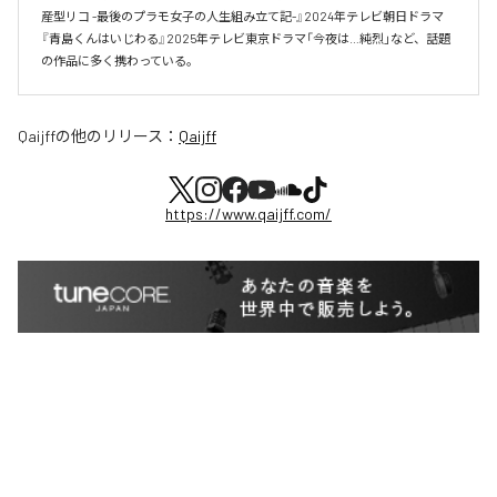
産型リコ -最後のプラモ女子の人生組み立て記-』2024年テレビ朝日ドラマ
『青島くんはいじわる』2025年テレビ東京ドラマ「今夜は…純烈」など、話題
の作品に多く携わっている。
Qaijff
の他のリリース：
Qaijff
https://www.qaijff.com/