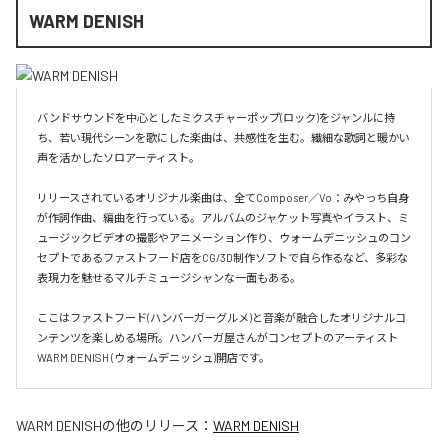
WARM DENISH
バンドサウンドを中心としたミクスチャーポップ(ロック)をジャンルに持
ち、若い現代シーンを歌にした楽曲は、共感性を生む。繊細な歌詞と暖かい
声を活かしたソロアーティスト。

リリースされているオリジナル楽曲は、全てComposer／Vo：みやっち自身
が作詞作曲、編曲を行っている。アルバムのジャケット写真やイラスト、ミ
ュージックビデオの撮影やアニメーション作り、ウォームデニッシュのコン
セプトであるファストフード店をCG/3D制作ソフトで自ら作るなど、多彩な
表現力を魅せるマルチミュージシャンな一面もある。

ここはファストフード(ハンバーガーグルメ)と音楽が融合したオリジナルコ
ンテンツを楽しめる場所。ハンバーガ屋さんがコンセプトのアーティスト
WARM DENISH (ウォームデニッシュ)開店です。
WARM DENISH
の他のリリース：
WARM DENISH