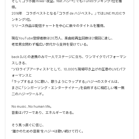
そしてコラボ曲 miwa『夜空。feat.ハジ→』でもiTunesランキング1位を獲
得。

2016年　コラボベストとなる『コラボ de ハジベスト。』ではLINE MUSICラ
ンキング1位。

リリース作品は配信チャートを中心に数々のタイトルを獲得。

現在YouTube登録者数は20万人、楽曲総再生回数は2億回に達し、

老若男女問わず幅広い世代から支持を受けている。 

back DJとの連携のみで一人でステージに立ち、ワンマイクでパフォーマン
スしきる、

“ソロライブアーティスト”として、10,000%現場叩き上げの圧巻のLIVEパフ
ォーマンスと

「ラップするように歌い、歌うようにラップする」ハジ→のスタイルは、

まさに「シンガーソング・エンターテイナー」を自称するに相応しい唯一無
二のハジ→ワールド。

No music , No human life。

音楽はパワーであり、エネルギーである。

そう真っ直ぐに信じ、
