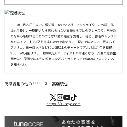
1996年11月26日生まれ。愛知県出身のシンガーソングライター。作詞・作
曲も手掛け、一度聞いたら忘れられない高瀬ならではのフレーズで、形があ
りながらも触れることのできない愛の感覚を表現し、操る。香港のトップア
ルバムチャートで3冠を達成したのを皮切りに、現在ではアジアに留まらず
アメリカ、ヨーロッパなど80カ国以上のチャートでアルバムが1位を獲得。
Spotifyの月間リスナー数100万人アーティストの常連となり、楽曲の総再生
回数は30億回をはるかに超えるなどバイラルヒットの勢いは止まるところ
を知らない。
高瀬統也
の他のリリース：
高瀬統也
https://t-toya.com