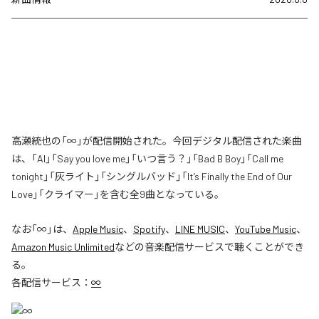
高瀬統也の「∞」が配信開始された。今回デジタル配信された楽曲
は、「AI」「Say you love me」「いつ言う？」「Bad B Boy」「Call me
tonight」「灰ライト」「シングルバッド」「It’s Finally the End of Our
Love」「クライマー」を含む全9曲となっている。
なお「
∞
」は、
Apple Music
、
Spotify
、
LINE MUSIC
、
YouTube Music
、
Amazon Music Unlimited
などの音楽配信サービスで聴くことができ
る。
各配信サービス：
∞