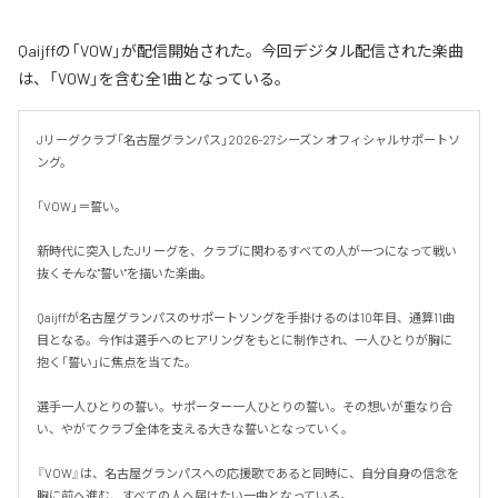
Qaijffの「VOW」が配信開始された。今回デジタル配信された楽曲
は、「VOW」を含む全1曲となっている。
Jリーグクラブ「名古屋グランパス」2026-27シーズン オフィシャルサポートソ
ング。

「VOW」＝誓い。

新時代に突入したJリーグを、クラブに関わるすべての人が一つになって戦い
抜く――そんな"誓い"を描いた楽曲。

Qaijffが名古屋グランパスのサポートソングを手掛けるのは10年目、通算11曲
目となる。今作は選手へのヒアリングをもとに制作され、一人ひとりが胸に
抱く「誓い」に焦点を当てた。

選手一人ひとりの誓い。サポーター一人ひとりの誓い。その想いが重なり合
い、やがてクラブ全体を支える大きな誓いとなっていく。

『VOW』は、名古屋グランパスへの応援歌であると同時に、自分自身の信念を
胸に前へ進む、すべての人へ届けたい一曲となっている。