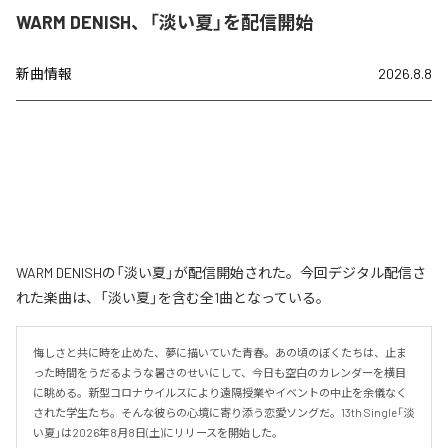
WARM DENISH、「淡い夏」を配信開始
新曲情報
2026.8.8
WARM DENISHの「淡い夏」が配信開始された。今回デジタル配信さ
れた楽曲は、「淡い夏」を含む全1曲となっている。
悔しさと共に時を止めた、夢に描いていた青春。あの頃のぼくたちは、止ま
った時間をうだるような暑さのせいにして、今日も空白のカレンダーを横目
に眺める。新型コロナウイルスにより遠隔授業やイベントの中止を余儀なく
された学生たち。そんな彼らの心境に寄り添う恋愛ソングだ。13th Single「淡
い夏」は2026年8月8日(土)にリリースを開始した。