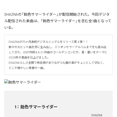
SHAZNAの「飴色サマーライダー」が配信開始された。今回デジタ
ル配信された楽曲は、「飴色サマーライダー」を含む全1曲となって
いる。
SHAZNAが六ヶ月連続デジタルシングルをリリース第２弾！！

数々の大ヒット曲を世に生み出し、ミリオンセラーアルバムまでをも産み出
してきた、IZAM作詞 & A.O.I作曲のゴールデンコンビが、夏・憂いをテーマに
2026年の夏曲を仕上げました。

SHAZNAらしさ全開で疾走感がありながらも胸の奥がキュンとして切なく、
どこか懐かしい青春の一曲。
1
：
飴色サマーライダー
SHAZNA