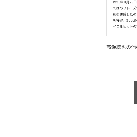
1996年11
ではのフレーズ
冠を達成したの
を獲得。Spo
イラルヒットの
高瀬統也
の他