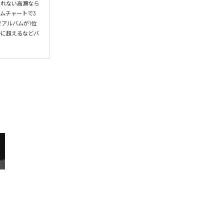
られない高瀬なら
ムチャートで3
アルバムが1位
かに超えるなどバ