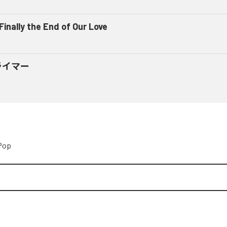
 Finally the End of Our Love
ライマー
Pop