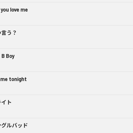
 you love me
つ言う？
 B Boy
l me tonight
ライト
ングルバッド