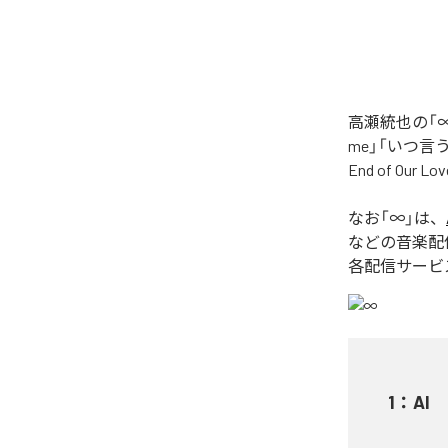
高瀬統也の「∞
me」「いつ言う？」
End of O
なお「
∞
」は、
などの音楽配
各配信サービ
1
：
AI