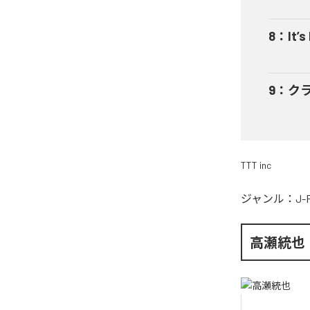
8
：
It’s
9
：
ク
TTT inc
ジャンル：
J-
高瀬統也