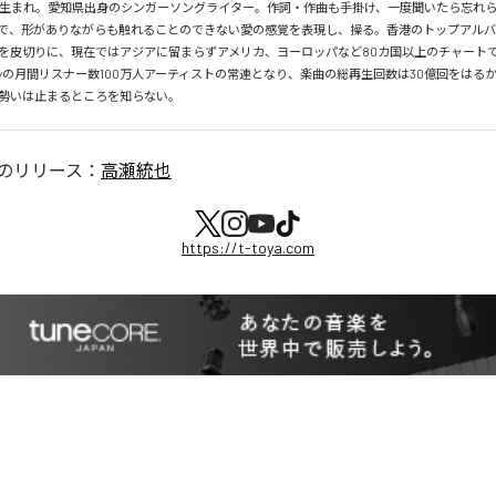
月26日生まれ。愛知県出身のシンガーソングライター。作詞・作曲も手掛け、一度聞いたら忘れ
で、形がありながらも触れることのできない愛の感覚を表現し、操る。香港のトップアルバ
を皮切りに、現在ではアジアに留まらずアメリカ、ヨーロッパなど80カ国以上のチャートで
tifyの月間リスナー数100万人アーティストの常連となり、楽曲の総再生回数は30億回をはる
勢いは止まるところを知らない。
のリリース：
高瀬統也
https://t-toya.com