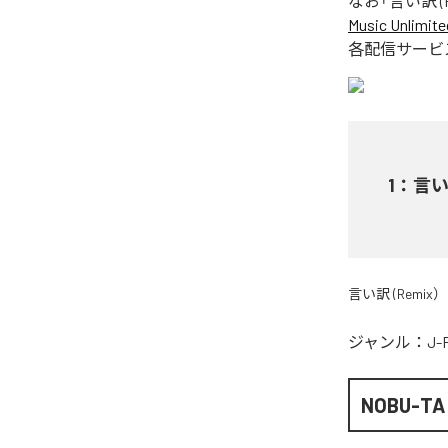
なお「
言い訳 (R
Music Unlimite
各配信サービ
1
：
言い訳
言い訳 (Remix）
ジャンル：
J-
NOBU-TA