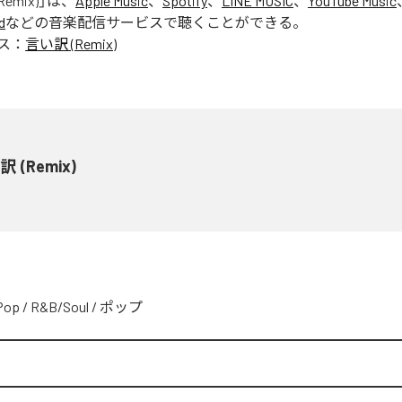
emix)
」は、
Apple Music
、
Spotify
、
LINE MUSIC
、
YouTube Music
d
などの音楽配信サービスで聴くことができる。
ス：
言い訳 (Remix)
 (Remix)
Pop
/
R&B/Soul
/
ポップ