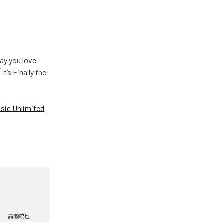
u love
Finally the
ic Unlimited
高瀬統也