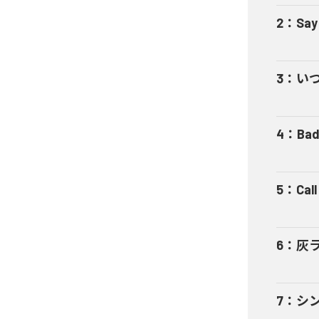
2
：
Say
3
：
い
4
：
Bad
5
：
Cal
6
：
灰
7
：
シ