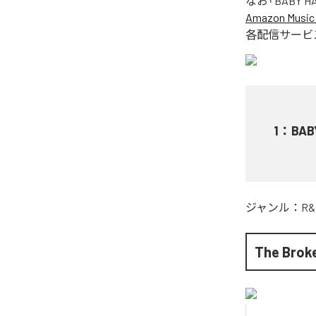
なお「
BABY H
Amazon Music 
各配信サービ
1
：
BAB
ジャンル：
R&
The Brok