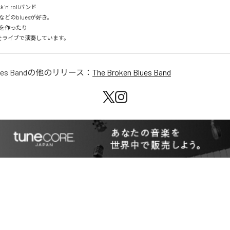
 'n' rollバンド

どのbluesが好き。

を作ったり

ーをライブで演奏しています。
ues Band
の他のリリース：
The Broken Blues Band