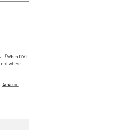
hen Did I
not where I
、
Amazon