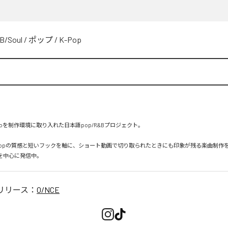
B/Soul
/
ポップ
/
K-Pop
unoを制作環境に取り入れた日本語pop/R&Bプロジェクト。

-popの質感と短いフックを軸に、ショート動画で切り取られたときにも印象が残る楽曲制作
リリース：
O/NCE