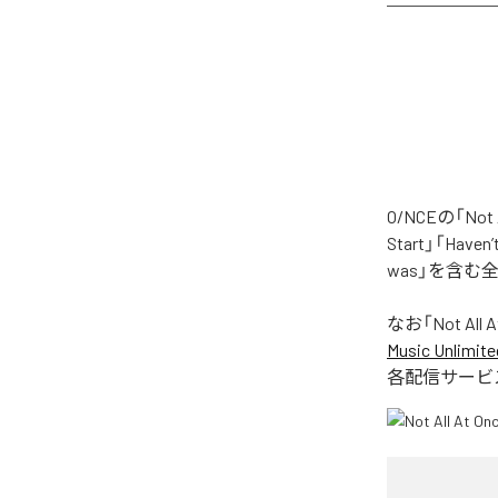
O/NCEの「No
Start」「Haven’
was」を含む
なお「
Not All 
Music Unlimite
各配信サービ