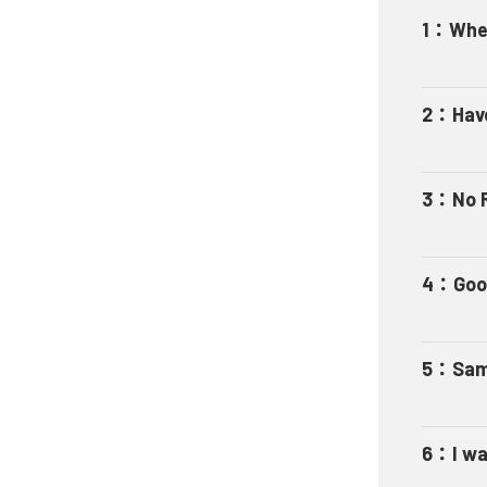
1
：
When
2
：
Hav
3
：
No 
4
：
Goo
5
：
Sam
6
：
I w