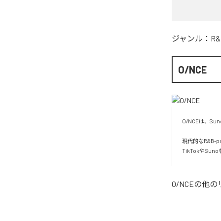
ジャンル：
R&
O/NCE
O/NCEは、S
現代的なR&B
O/NCE
の他の