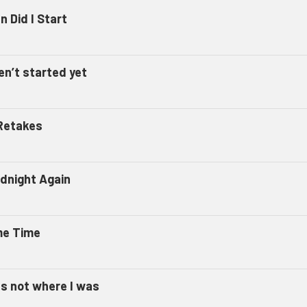
 Did I Start
en’t started yet
Retakes
dnight Again
e Time
as not where I was