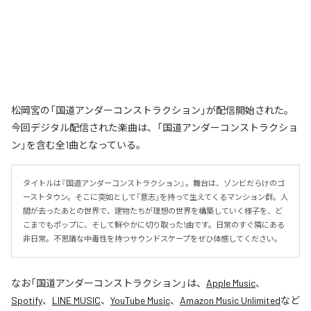
松岡宮の「国道アンダーコンストラクション」が配信開始された。
今回デジタル配信された楽曲は、「国道アンダーコンストラクショ
ン」を含む全1曲となっている。
タイトルは『国道アンダーコンストラクション』。舞台は、ゾンビだらけのゴ
ーストタウン。そこに突如として「意志」を持って生えてくるマンション群。人
間が去ったあとの世界で、建物たちが理想の世界を構築していく様子を、ど
こまでもポップに、そして鮮やかに切り取った1曲です。日常のすぐ隣にある
非日常。不思議な中毒性を持つサウンドスケープをぜひ体感してください。
なお「
国道アンダーコンストラクション
」は、
Apple Music
、
Spotify
、
LINE MUSIC
、
YouTube Music
、
Amazon Music Unlimited
など