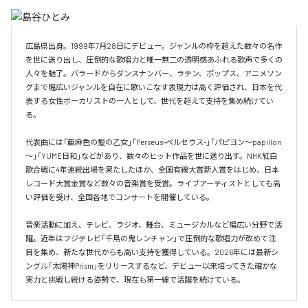
広島県出身。1999年7月28日にデビュー。ジャンルの枠を超えた数々の名作
を世に送り出し、圧倒的な歌唱力と唯一無二の透明感あふれる歌声で多くの
人々を魅了。バラードからダンスナンバー、ラテン、ポップス、アニメソン
グまで幅広いジャンルを自在に歌いこなす表現力は高く評価され、日本を代
表する女性ボーカリストの一人として、世代を超えて支持を集め続けてい
る。

代表曲には「亜麻色の髪の乙女」「Perseus-ペルセウス-」「パピヨン～papillon
～」「YUME日和」などがあり、数々のヒット作品を世に送り出す。NHK紅白
歌合戦に4年連続出場を果たしたほか、全国有線大賞新人賞をはじめ、日本
レコード大賞金賞など数々の音楽賞を受賞。ライブアーティストとしても高
い評価を受け、全国各地でコンサートを開催している。

音楽活動に加え、テレビ、ラジオ、舞台、ミュージカルなど幅広い分野で活
躍。近年はフジテレビ「千鳥の鬼レンチャン」で圧倒的な歌唱力が改めて注
目を集め、新たな世代からも高い支持を獲得している。2026年には最新シ
ングル「太陽神Prism」をリリースするなど、デビュー以来培ってきた確かな
実力と挑戦し続ける姿勢で、現在も第一線で活躍を続けている。