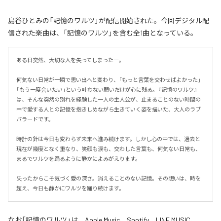
島谷ひとみの「記憶のワルツ」が配信開始された。今回デジタル配
信された楽曲は、「記憶のワルツ」を含む全1曲となっている。
ある日突然、大切な人を失ってしまった―。

何気ない日常が一瞬で思い出へと変わり、「もっと言葉を交わせばよかった」
「もう一度会いたい」という叶わない願いだけが心に残る。『記憶のワルツ』
は、そんな突然の別れを経験した一人の主人公が、止まることのない時間の
中で愛する人との記憶を抱きしめながら生きていく姿を描いた、大人のラブ
バラードです。

時計の針は今日も変わらず未来へ進み続けます。しかし心の中では、過去と
現在が幾度となく重なり、笑顔も涙も、交わした言葉も、何気ない日常も、
まるでワルツを踊るように静かによみがえります。

失ったからこそ気づく愛の深さ。消えることのない記憶。その想いは、時を
超え、今日も静かにワルツを踊り続けます。
なお「
記憶のワルツ
」は、
Apple Music
、
Spotify
、
LINE MUSIC
、