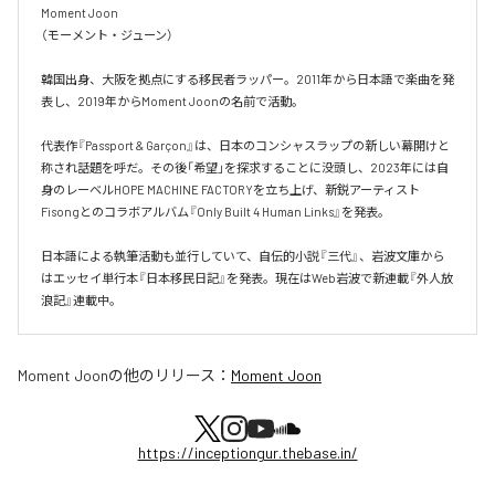
Moment Joon

（モーメント・ジューン）

韓国出身、大阪を拠点にする移民者ラッパー。2011年から日本語で楽曲を発
表し、2019年からMoment Joonの名前で活動。

代表作『Passport & Garçon』は、日本のコンシャスラップの新しい幕開けと
称され話題を呼だ。その後「希望」を探求することに没頭し、2023年には自
身のレーベルHOPE MACHINE FACTORYを立ち上げ、新鋭アーティスト
Fisongとのコラボアルバム『Only Built 4 Human Links』を発表。

日本語による執筆活動も並行していて、自伝的小説『三代』、岩波文庫から
はエッセイ単行本『日本移民日記』を発表。現在はWeb岩波で新連載『外人放
浪記』連載中。
Moment Joon
の他のリリース：
Moment Joon
https://inceptiongur.thebase.in/