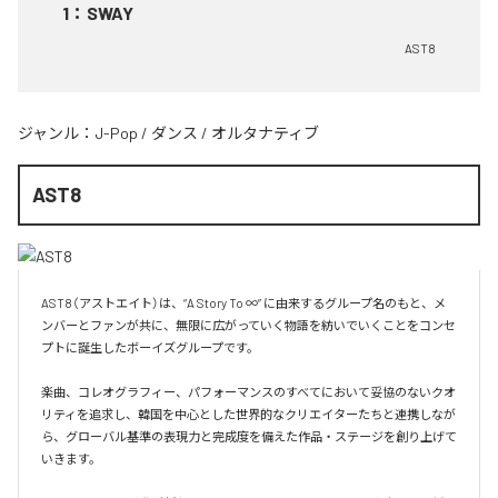
1
：
SWAY
AST8
ジャンル：
J-Pop
/
ダンス
/
オルタナティブ
AST8
AST8（アストエイト）は、“A Story To ∞” に由来するグループ名のもと、メ
ンバーとファンが共に、無限に広がっていく物語を紡いでいくことをコンセ
プトに誕生したボーイズグループです。

楽曲、コレオグラフィー、パフォーマンスのすべてにおいて妥協のないクオ
リティを追求し、韓国を中心とした世界的なクリエイターたちと連携しなが
ら、グローバル基準の表現力と完成度を備えた作品・ステージを創り上げて
いきます。
