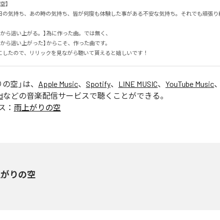
】

日の気持ち、あの時の気持ち、皆が何度も体験した事がある不安な気持ち。それでも頑張り続け
から這い上がる。】為に作った曲。では無く、

から這い上がった】からこそ、作った曲です。

にしたので、リリックを見ながら聴いて貰えると嬉しいです！
りの空
」は、
Apple Music
、
Spotify
、
LINE MUSIC
、
YouTube Music
d
などの音楽配信サービスで聴くことができる。
ス：
雨上がりの空
上がりの空