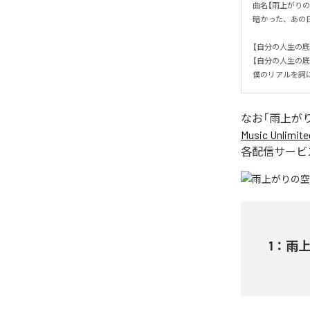
曲名【雨上がりの空
暗かった、あの
【自分の人生の底
【自分の人生の底
僕のリアルを詞
なお「
雨上が
Music Unlimite
各配信サービ
1
：
雨