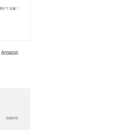
てる皆！

、
Amazon
SABO10