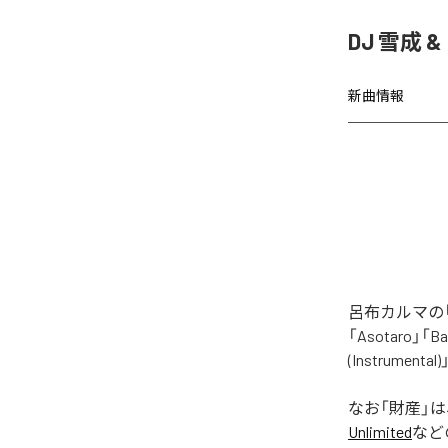
DJ 雪成
新曲情報
呂布カルマの「
「Asotaro」「Bak
(Instrume
なお「
財産
」
Unlimited
など