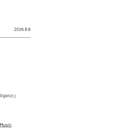
2026.8.8
tor」
Music