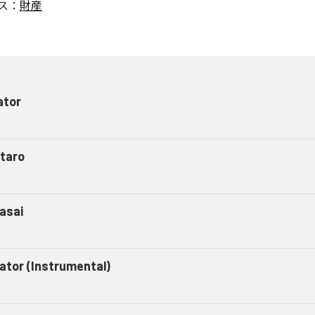
ス：
財産
ator
taro
asai
gator (Instrumental)