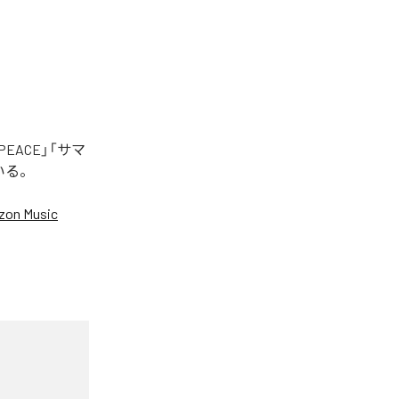
EACE」「サマ
いる。
on Music