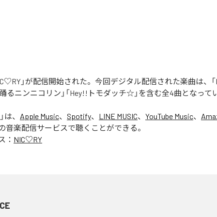
「NIC♡RY」が配信開始された。今回デジタル配信された楽曲は、「P
踊るニンニコリン」「Hey!!トモダッチ☆」を含む全4曲となって
」は、
Apple Music
、
Spotify
、
LINE MUSIC
、
YouTube Music
、
Amaz
の音楽配信サービスで聴くことができる。
ス：
NIC♡RY
CE