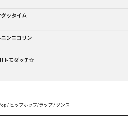
マグッタイム
るニンニコリン
y!!トモダッチ☆
Pop
/
ヒップホップ/ラップ
/
ダンス