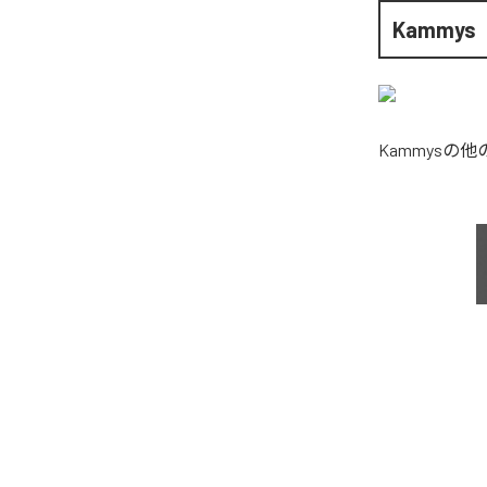
Kammys
Kammys
の他