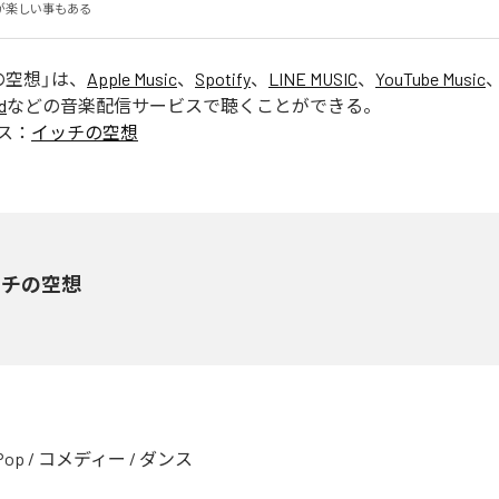
が楽しい事もある
の空想
」は、
Apple Music
、
Spotify
、
LINE MUSIC
、
YouTube Music
d
などの音楽配信サービスで聴くことができる。
ス：
イッチの空想
ッチの空想
Pop
/
コメディー
/
ダンス