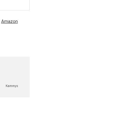
、
Amazon
Kammys