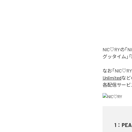
NIC♡RYの
グッタイム」「
なお「
NIC♡RY
Unlimited
など
各配信サービ
1
：
PEA