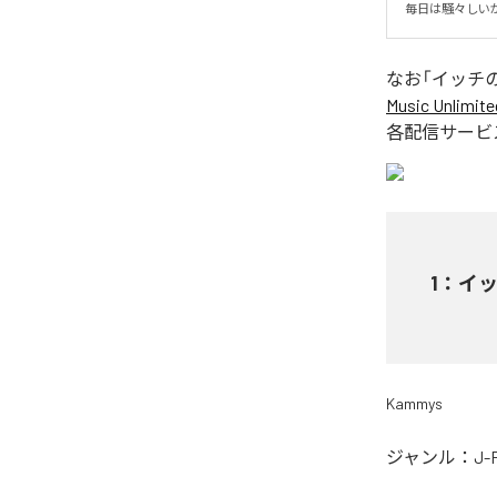
毎日は騒々しい
なお「
イッチ
Music Unlimite
各配信サービ
1
：
イ
Kammys
ジャンル：
J-