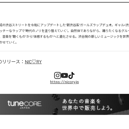
、平成の渋谷ストリートを令和にアップデートした“新渋谷系”ガールズラップデュオ。ギャル×渋
ッチーなラップで“時代のノリを塗り替えていく”。自然体でありながら、踊りたくなるグル
、音楽を“聴くもの”から“体感するもの”へと進化させる。渋谷発の新しいミュージックを世
かせていく。
のリリース：
NIC♡RY
https://nicory.jp