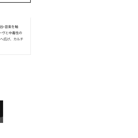
谷×音楽を軸
ーヴと中毒性の
界へ広げ、カルチ