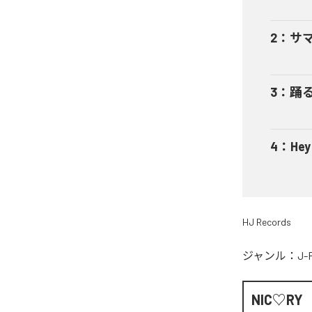
2
：
サ
3
：
踊
4
：
He
HJ Records
ジャンル：
J-
NIC♡RY