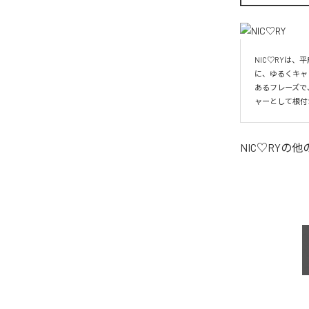
NIC♡RYは
に、ゆるくキャ
あるフレーズで
ャーとして根付
NIC♡RY
の他