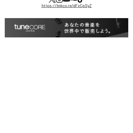
https://linkco.re/dFxCpSyZ