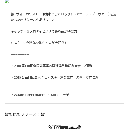
響 : ヴォーカリスト・作曲家として ロック（ レゲエ・ラップ・ボカロ ）を活
かしたオリジナル作品リリース 

キャッチーなメロディとノリのある曲が特徴的

（ スポーツ全般 体を動かすのが大好き )

----------------

・2018 第100回全国高等学校野球選手権記念大会　2回戦

・2019 公益財団法人 全日本スキー連盟認定　スキー検定 三級

・Watanabe Entertainment College 卒業
響
の他のリリース：
響