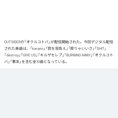
OUTSIDERの「オクルコトバ」が配信開始された。今回デジタル配信
された楽曲は、「karano」「罪を背負え」「殴りゃいいさ」「SHIT」
「destroy」「GIVE US」「キルザセレブ」「BURNING AWAY」「オクルコト
バ」「悪友」を含む全10曲となっている。
なお「
オクルコトバ
」は、
Apple Music
、
Spotify
、
LINE MUSIC
、
YouTube Music
、
Amazon Music Unlimited
などの音楽配信サービスで
聴くことができる。
各配信サービス：
オクルコトバ