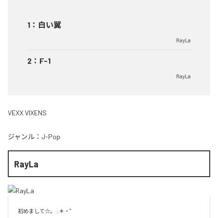
1
：
白い翼
RayLa
2
：
F-1
RayLa
VEXX VIXENS
ジャンル：
J-Pop
RayLa
初めまして☆。.:＊・゜
