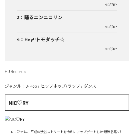
NIC♡RY
3
：
踊るニンニコリン
NIC♡RY
4
：
Hey!!トモダッチ☆
NIC♡RY
HJ Records
ジャンル：
J-Pop
/
ヒップホップ/ラップ
/
ダンス
NIC♡RY
NIC♡RYは、平成の渋谷ストリートを令和にアップデートした“新渋谷系”ガ