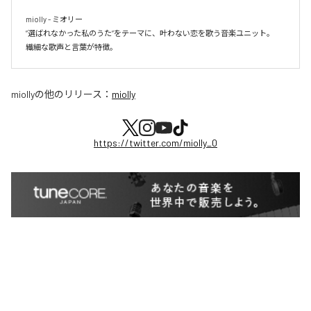
miolly - ミオリー

”選ばれなかった私のうた”をテーマに、叶わない恋を歌う音楽ユニット。

miolly
の他のリリース：
miolly
https://twitter.com/miolly_0