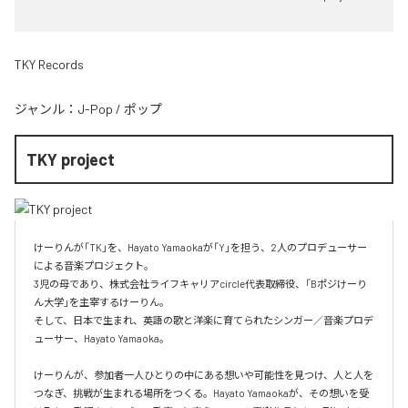
TKY Records
ジャンル：
J-Pop
/
ポップ
TKY project
けーりんが「TK」を、Hayato Yamaokaが「Y」を担う、2人のプロデューサー
による音楽プロジェクト。

3児の母であり、株式会社ライフキャリアcircle代表取締役、「Bポジけーり
ん大学」を主宰するけーりん。

そして、日本で生まれ、英語の歌と洋楽に育てられたシンガー／音楽プロデ
ューサー、Hayato Yamaoka。

けーりんが、参加者一人ひとりの中にある想いや可能性を見つけ、人と人を
つなぎ、挑戦が生まれる場所をつくる。Hayato Yamaokaが、その想いを受