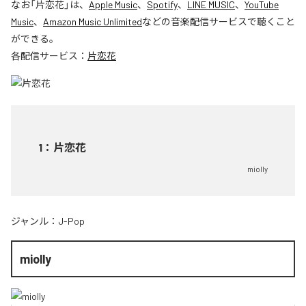
なお「
片恋花
」は、
Apple Music
、
Spotify
、
LINE MUSIC
、
YouTube
Music
、
Amazon Music Unlimited
などの音楽配信サービスで聴くこと
ができる。
各配信サービス：
片恋花
1
：
片恋花
miolly
ジャンル：
J-Pop
miolly