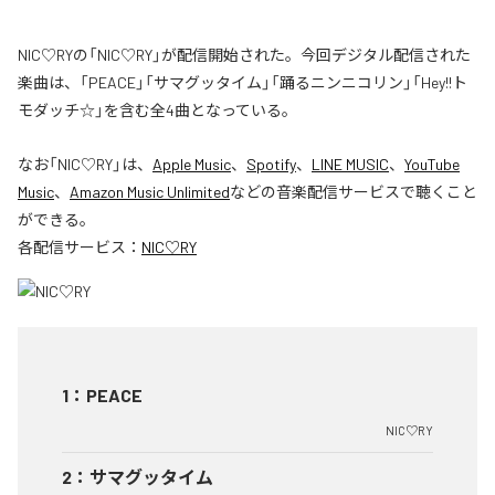
NIC♡RYの「NIC♡RY」が配信開始された。今回デジタル配信された
楽曲は、「PEACE」「サマグッタイム」「踊るニンニコリン」「Hey!!ト
モダッチ☆」を含む全4曲となっている。
なお「
NIC♡RY
」は、
Apple Music
、
Spotify
、
LINE MUSIC
、
YouTube
Music
、
Amazon Music Unlimited
などの音楽配信サービスで聴くこと
ができる。
各配信サービス：
NIC♡RY
1
：
PEACE
NIC♡RY
2
：
サマグッタイム