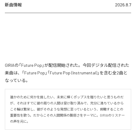
新曲情報
2026.8.7
GIRIAの「Future Pop」が配信開始された。今回デジタル配信された
楽曲は、「Future Pop」「Future Pop (Instrumental)」を含む全2曲と
なっている。
誰かのために何かを施したい、未来に輝くポップスを贈りたいと思うものだ
が、それはすでに彼の周りの人間は受け取り済みで、充分に満ちているから
こそ輪は繁栄し、彼がそのような発想に至っているという、俯瞰することの
重要性を歌う。だからこその人間関係の脆弱さをテーマに。GIRIAのリスナー
の声を元に。