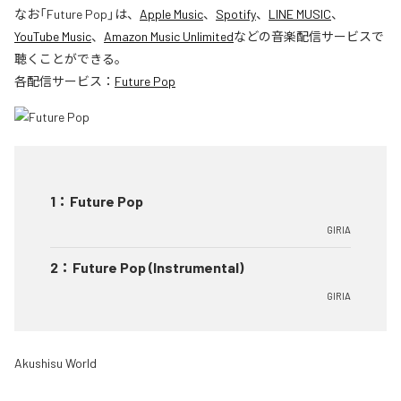
なお「
Future Pop
」は、
Apple Music
、
Spotify
、
LINE MUSIC
、
YouTube Music
、
Amazon Music Unlimited
などの音楽配信サービスで
聴くことができる。
各配信サービス：
Future Pop
1
：
Future Pop
GIRIA
2
：
Future Pop (Instrumental)
GIRIA
Akushisu World