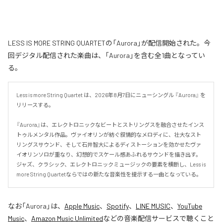
LESS IS MORE STRING QUARTETの「Aurora」が配信開始された。今
回デジタル配信された楽曲は、「Aurora」を含む全1曲となってい
る。
Less is more String Quartet は、2026年8月7日にニューシングル 『Aurora』 を
リリースする。

『Aurora』は、エレクトロニックなビートとストリングスを融合させたインス
トゥルメンタル作品。ヴァイオリンが紡ぐ叙情的なメロディに、壮大なスト
リングスサウンド、そして石井智大によるディストーションを効かせたヴァ
イオリンソロが重なり、幻想的でスケール感あふれるサウンドを描き出す。
ジャズ、クラシック、エレクトロニックミュージックの要素を横断し、Less is 
more String Quartetならではの新たな音楽性を提示する一曲となっている。
なお「
Aurora
」は、
Apple Music
、
Spotify
、
LINE MUSIC
、
YouTube
Music
、
Amazon Music Unlimited
などの音楽配信サービスで聴くこと