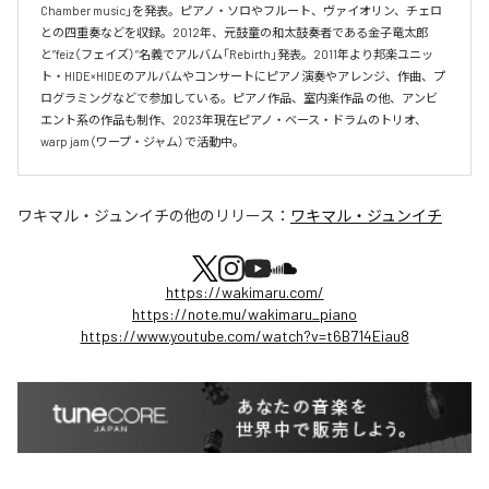
Chamber music」を発表。ピアノ・ソロやフルート、ヴァイオリン、チェロ
との四重奏などを収録。2012年、元鼓童の和太鼓奏者である金子竜太郎 
と”feiz（フェイズ）”名義でアルバム「Rebirth」発表。2011年より邦楽ユニッ
ト・HIDE×HIDEのアルバムやコンサートにピアノ演奏やアレンジ、作曲、プ
ログラミングなどで参加している。ピアノ作品、室内楽作品 の他、アンビ
エント系の作品も制作、2023年現在ピアノ・ベース・ドラムのトリオ、
warp jam（ワープ・ジャム）で活動中。
ワキマル・ジュンイチ
の他のリリース：
ワキマル・ジュンイチ
https://wakimaru.com/
https://note.mu/wakimaru_piano
https://www.youtube.com/watch?v=t6B714Eiau8