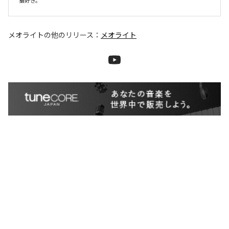
猫好き。
メオライト
の他のリリース：
メオライト