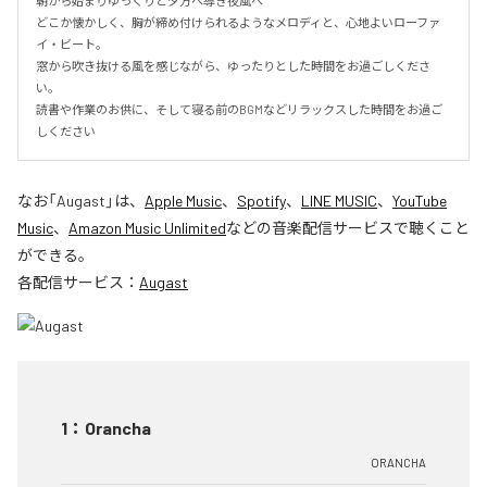
朝から始まりゆっくりと夕方へ導き夜風へ

どこか懐かしく、胸が締め付けられるようなメロディと、心地よいローファ
イ・ビート。

窓から吹き抜ける風を感じながら、ゆったりとした時間をお過ごしくださ
い。

読書や作業のお供に、そして寝る前のBGMなどリラックスした時間をお過ご
しください
なお「
Augast
」は、
Apple Music
、
Spotify
、
LINE MUSIC
、
YouTube
Music
、
Amazon Music Unlimited
などの音楽配信サービスで聴くこと
ができる。
各配信サービス：
Augast
1
：
Orancha
ORANCHA