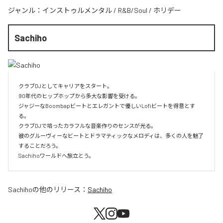
ジャンル：
インストゥルメンタル
/
R&B/Soul
/
ホリデー
Sachiho
クラブDJとしてキャリアをスタート。

90年代のヒップホップから多大な影響を受ける。

ジャジーなBoombapビートとエレガントで優しいLofiビートを得意とす
る。

クラブDJで培ったカラフルな音楽作りのセンスが光る。

彼のグルーヴィーなビートとドラマティックなメロディは、多くの人を魅了
することだろう。

Sachihoワールドへ旅立とう。
Sachiho
の他のリリース：
Sachiho