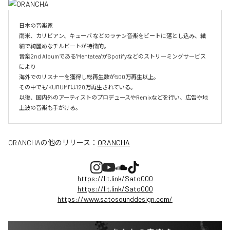
日本の音楽家

南米、カリビアン、キューバ などのラテン音楽をビートに落とし込み、繊
細で綺麗めなチルビートが特徴的。

音楽2nd Albumである"Mentatea"がSpotifyなどのストリーミングサービス
により

海外でのリスナーを獲得し総再生数が500万再生以上。

その中でも"KURUMI"は120万再生されている。

以後、国内外のアーティストのプロデュースやRemixなどを行い、広告や地
上波の音楽も手がける。
ORANCHA
の他のリリース：
ORANCHA
https://lit.link/Sato000
https://lit.link/Sato000
https://www.satosounddesign.com/