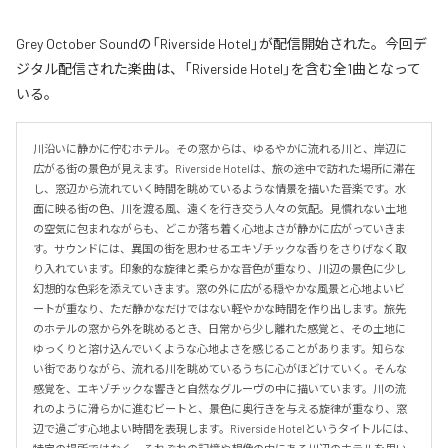
Grey October Soundの「Riverside Hotel」が配信開始された。今回デ
ジタル配信された楽曲は、「Riverside Hotel」を含む全1曲となって
いる。
川沿いに静かに佇むホテル。その窓からは、ゆるやかに流れる川と、岸辺に
広がる街の景色が見えます。Riverside Hotelは、旅の途中で訪れた場所に滞在
し、窓辺から流れていく時間を眺めているような情景を描いた音楽です。水
面に映る街の色、川を渡る風、遠くを行き交う人々の気配。見慣れない土地
の空気に包まれながらも、どこか落ち着く心地よさが静かに広がっていきま
す。サウンドには、異国の街を思わせるエキゾチックな香りをさりげなく取
り入れています。印象的な旋律と柔らかな音色が重なり、川辺の景色に少し
幻想的な色彩を添えていきます。窓の外に広がる穏やかな風景と心地よいビ
ートが重なり、ただ静かなだけではない軽やかな時間を作り出します。旅先
のホテルの窓から外を眺めるとき、日常から少し離れた感覚と、その土地に
ゆっくりと溶け込んでいくような心地よさを感じることがあります。知らな
い街でありながら、流れる川を眺めているうちに心がほどけていく。そんな
感覚を、エキゾチックな響きと自然なグルーヴの中に描いています。川の流
れのように滑らかに進むビートと、景色に奥行きを与える旋律が重なり、窓
辺で過ごす心地よい時間を表現します。Riverside Hotelというタイトルには、