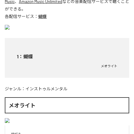
Music
、
Amazon Music Unlimited
などの音楽配信サービスで聴くこと
ができる。
各配信サービス：
蝴蝶
1
：
蝴蝶
メオライト
ジャンル：
インストゥルメンタル
メオライト