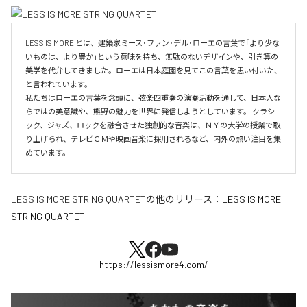
LESS IS MORE とは、建築家ミース･ファン･デル･ローエの言葉で「より少な
いものは、より豊か」という意味を持ち、無駄のないデザインや、引き算の
美学を代弁してきました。ローエは日本庭園を見てこの言葉を思い付いた、
と言われています。

私たちはローエの言葉を念頭に、弦楽四重奏の演奏活動を通して、日本人な
らではの美意識や、熊野の魅力を世界に発信しようとしています。 クラシ
ック、ジャズ、ロックを融合させた独創的な音楽は、ＮＹの大学の授業で取
り上げられ、テレビＣＭや映画音楽に採用されるなど、内外の熱い注目を集
めています。
LESS IS MORE STRING QUARTET
の他のリリース：
LESS IS MORE
STRING QUARTET
https://lessismore4.com/