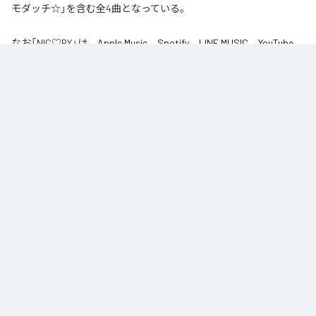
モダッチ☆」を含む全4曲となっている。
なお「
NIC♡RY
」は、
Apple Music
、
Spotify
、
LINE MUSIC
、
YouTube
Music
、
Amazon Music Unlimited
などの音楽配信サービスで聴くこと
ができる。
各配信サービス：
NIC♡RY
1
：
PEACE
NIC♡RY
2
：
サマグッタイム
NIC♡RY
3
：
踊るニンニコリン