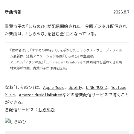
新曲情報
2026.8.7
青葉市子の「しらぬひ」が配信開始された。今回デジタル配信され
た楽曲は、「しらぬひ」を含む全1曲となっている。
「君の名は。」「すずめの戸締まり」を手がけたコミックス・ウェーブ・フィル
ム最新作、短篇アニメーション映画『しらぬひ』の主題歌。

アルバム『アダンの風』『Luminescent Creatures』で共同制作を重ねてきた梅
林太郎が作曲、青葉市子が作詞を担当。
なお「
しらぬひ
」は、
Apple Music
、
Spotify
、
LINE MUSIC
、
YouTube
Music
、
Amazon Music Unlimited
などの音楽配信サービスで聴くこと
ができる。
各配信サービス：
しらぬひ