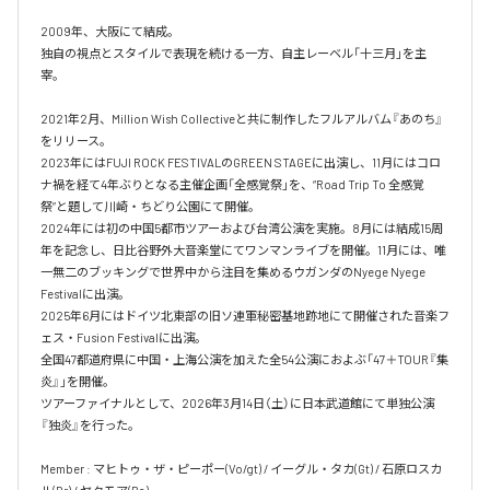
2009年、大阪にて結成。

独自の視点とスタイルで表現を続ける一方、自主レーベル「十三月」を主
宰。

2021年2月、Million Wish Collectiveと共に制作したフルアルバム『あのち』
をリリース。

2023年にはFUJI ROCK FESTIVALのGREEN STAGEに出演し、11月にはコロ
ナ禍を経て4年ぶりとなる主催企画「全感覚祭」を、“Road Trip To 全感覚
祭”と題して川崎・ちどり公園にて開催。

2024年には初の中国5都市ツアーおよび台湾公演を実施。8月には結成15周
年を記念し、日比谷野外大音楽堂にてワンマンライブを開催。11月には、唯
一無二のブッキングで世界中から注目を集めるウガンダのNyege Nyege 
Festivalに出演。

2025年6月にはドイツ北東部の旧ソ連軍秘密基地跡地にて開催された音楽フ
ェス・Fusion Festivalに出演。

全国47都道府県に中国・上海公演を加えた全54公演におよぶ「47＋TOUR『集
炎』」を開催。

ツアーファイナルとして、2026年3月14日（土）に日本武道館にて単独公演
『独炎』を行った。

Member : マヒトゥ・ザ・ピーポー(Vo/gt) / イーグル・タカ(Gt) / 石原ロスカ