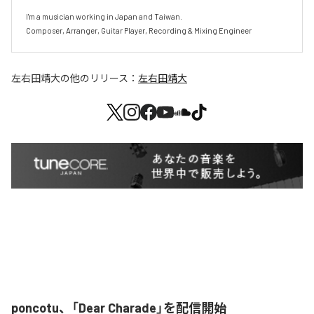
I'm a musician working in Japan and Taiwan.

Composer, Arranger, Guitar Player, Recording & Mixing Engineer
左右田靖大
の他のリリース：
左右田靖大
poncotu、「Dear Charade」を配信開始