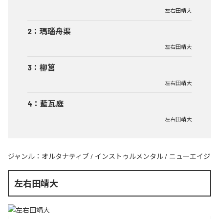
左右田靖大
2
：
瑪瑙舟渠
左右田靖大
3
：
柳筥
左右田靖大
4
：
藍瓦庭
左右田靖大
ジャンル：
オルタナティブ
/
インストゥルメンタル
/
ニューエイジ
左右田靖大