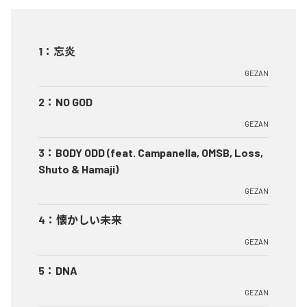
1
：
忘炎
GEZAN
2
：
NO GOD
GEZAN
3
：
BODY ODD (feat. Campanella, OMSB, Loss,
Shuto & Hamaji)
GEZAN
4
：
懐かしい未来
GEZAN
5
：
DNA
GEZAN