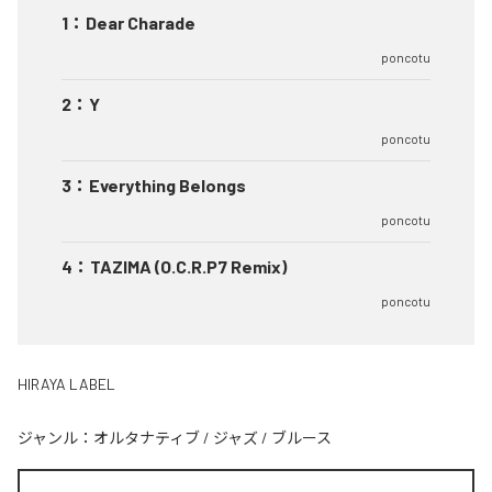
1
：
Dear Charade
poncotu
2
：
Y
poncotu
3
：
Everything Belongs
poncotu
4
：
TAZIMA (O.C.R.P7 Remix)
poncotu
HIRAYA LABEL
ジャンル：
オルタナティブ
/
ジャズ
/
ブルース