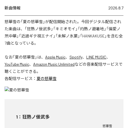
新曲情報
2026.8.7
怒華雪の「夏の怒華雪」が配信開始された。今回デジタル配信され
た楽曲は、「狂熱ノ佞武多」「キミオモイ」「灼熱ノ避暑地」「偏愛ノ
笊中華」「近過ギテ視エナイ」「未解ノ氷菓」「HANKAKUSE」を含む全
7曲となっている。
なお「
夏の怒華雪
」は、
Apple Music
、
Spotify
、
LINE MUSIC
、
YouTube Music
、
Amazon Music Unlimited
などの音楽配信サービスで
聴くことができる。
各配信サービス：
夏の怒華雪
1
：
狂熱ノ佞武多
怒華雪