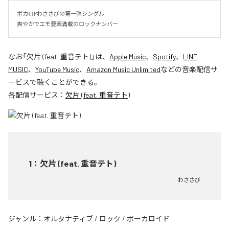
ボカロPわささびの第一弾シングル

爽やかでエモ要素満載のロックナンバー
なお「
欠片 (feat. 重音テト)
」は、
Apple Music
、
Spotify
、
LINE
MUSIC
、
YouTube Music
、
Amazon Music Unlimited
などの音楽配信サ
ービスで聴くことができる。
各配信サービス：
欠片 (feat. 重音テト)
1
：
欠片 (feat. 重音テト)
わささび
ジャンル：
オルタナティブ
/
ロック
/
ボーカロイド