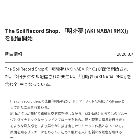
The Soil Record Shop、「明晰夢 (AKI NABAI RMX)」
を配信開始
新曲情報
2026.8.7
The Soil Record Shopの「明晰夢 (AKI NABAI RMX)」が配信開始され
た。今回デジタル配信された楽曲は、「明晰夢 (AKI NABAI RMX)」を
含む全1曲となっている。
the soil record shopの楽曲「明晰夢」が、ドラマー AKI NABAIによるRemixと
して新たに生まれ変わる。

原曲が持つ幻想的で繊細な空気感を残しながら、AKI NABAIならではのグルー
ヴとダイナミックなサウンドアプローチを融合。夢と現実の境界を行き来す
るような没入感を、より鮮やかに描き出したリミックス作品となっている。

原曲を知るリスナーはもちろん、初めて触れる人にも新たな景色を届ける一