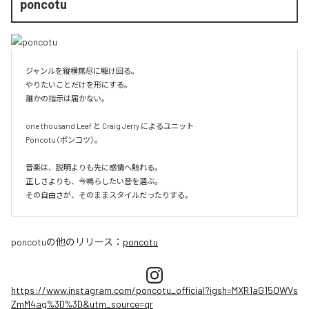
poncotu
ジャンルを縦横無尽に駆け回る。

やりたいことだけを形にする。

誰かの指示は届かない。

one thousand Leaf と Craig Jerry によるユニット

Poncotu（ポンコツ）。

音楽は、説明よりも先に感情へ触れる。

正しさよりも、今鳴らしたい音を選ぶ。

その自由さが、そのままスタイルだったりする。
poncotu
の他のリリース：
poncotu
https://www.instagram.com/poncotu_official?igsh=MXR1aG15OWVs
ZmM4ag%3D%3D&utm_source=qr