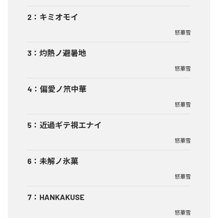
2
：
キミオモイ
怒華雪
3
：
灼熱ノ避暑地
怒華雪
4
：
偏愛ノ笊中華
怒華雪
5
：
近過ギテ視エナイ
怒華雪
6
：
未解ノ氷菓
怒華雪
7
：
HANKAKUSE
怒華雪