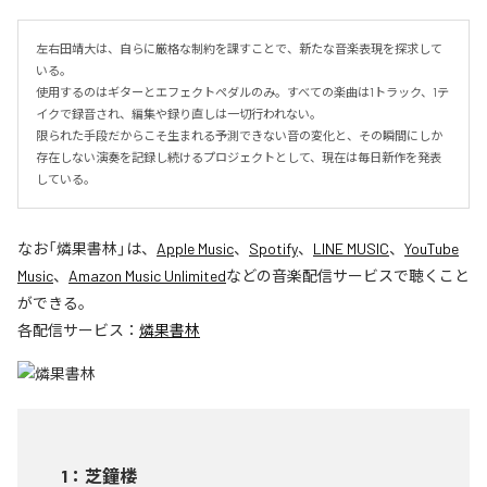
左右田靖大は、自らに厳格な制約を課すことで、新たな音楽表現を探求して
いる。

使用するのはギターとエフェクトペダルのみ。すべての楽曲は1トラック、1テ
イクで録音され、編集や録り直しは一切行われない。

限られた手段だからこそ生まれる予測できない音の変化と、その瞬間にしか
存在しない演奏を記録し続けるプロジェクトとして、現在は毎日新作を発表
している。
なお「
燐果書林
」は、
Apple Music
、
Spotify
、
LINE MUSIC
、
YouTube
Music
、
Amazon Music Unlimited
などの音楽配信サービスで聴くこと
ができる。
各配信サービス：
燐果書林
1
：
芝鐘楼