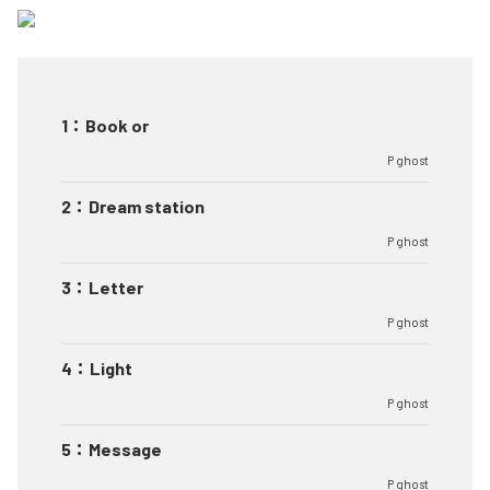
1
：
Book or
P ghost
2
：
Dream station
P ghost
3
：
Letter
P ghost
4
：
Light
P ghost
5
：
Message
P ghost