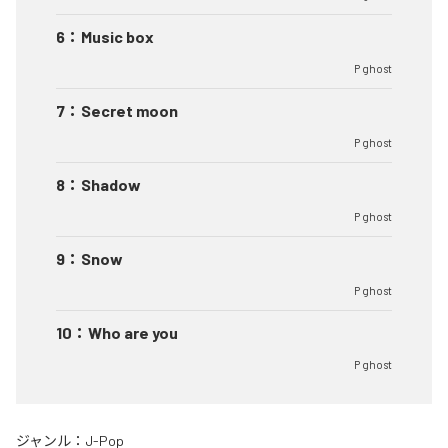
6
：
Music box
P ghost
7
：
Secret moon
P ghost
8
：
Shadow
P ghost
9
：
Snow
P ghost
10
：
Who are you
P ghost
ジャンル：
J-Pop