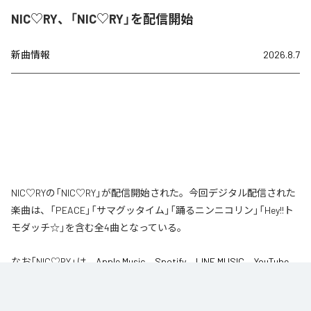
NIC♡RY、「NIC♡RY」を配信開始
新曲情報
2026.8.7
NIC♡RYの「NIC♡RY」が配信開始された。今回デジタル配信された
楽曲は、「PEACE」「サマグッタイム」「踊るニンニコリン」「Hey!!ト
モダッチ☆」を含む全4曲となっている。
なお「
NIC♡RY
」は、
Apple Music
、
Spotify
、
LINE MUSIC
、
YouTube
Music
、
Amazon Music Unlimited
などの音楽配信サービスで聴くこと
ができる。