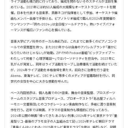
ライブ活動も精力的に行っており、編成を問わないそのスタイルが注目を集
めている。2021年には約50人編成の大規模なオーケストラコンサートを開
催。日本を代表する音楽家、斎藤ネコが指揮者として参加、オーケストラ編
曲もメンバー自身で手掛ける。ピアノトリオ編成で臨んだ2024年夏開催の
ワンマンツアー「誇れ-2024-」は全日程ソールドアウト。熱いライブパフォ
ーマンスが幅広いファンの心を掴んでいる。

音楽大学ピアノ科卒のボーカル森彩乃は、これまでに数多くのピアノコンク
ールでの受賞歴を持つ。また2021年からは自身のアパレルブランド「誰かに
なりたいわけじゃない」が始動。ZIP-FMの Podcast番組「ビッグファイブ 〜
わたしって何者？ 心理学雑談〜」ではパーソナリティを担当中。2023 年に
乳がんが発覚し、同年はライブ活動をセーブし治療優先で活動を続けていた
が、2024年ライブ活動を本格復帰を果たす。前向きに治療を行う姿を
Abema、東海テレビ、CBC テレビ等多くのメディアが密着取材を行い、同
世代の女性を中心に大きな感動を呼んだ。

ベース内田旭彦は、個人名義でのCM音楽、舞台の音楽監督、プロスポーツ
チームのスタジアム音楽プロデュース、プロオーケストラ「名古屋フィルハ
ーモニー交響楽団」とのコラボレーション楽曲制作など、多岐に渡り音楽制
作を行う。近年では映画、ドラマの音楽制作も積極的に行なっており、
2024年公開の映画『帰ってきた あぶない刑事』2024年テレビ東京ドラマ『量
産型リコ -最後のプラモ女子の人生組み立て記-』2024年テレビ朝日ドラマ
『青島くんはいじわる』2025年テレビ東京ドラマ「今夜は…純烈」など、話題