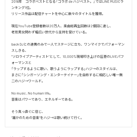
2016年　コラボベストとなる『コラボ de ハジベスト。』ではLINE MUSICラ
ンキング1位。

リリース作品は配信チャートを中心に数々のタイトルを獲得。

現在YouTube登録者数は20万人、楽曲総再生回数は2億回に達し、

老若男女問わず幅広い世代から支持を受けている。 

back DJとの連携のみで一人でステージに立ち、ワンマイクでパフォーマン
スしきる、

“ソロライブアーティスト”として、10,000%現場叩き上げの圧巻のLIVEパフ
ォーマンスと

「ラップするように歌い、歌うようにラップする」ハジ→のスタイルは、

まさに「シンガーソング・エンターテイナー」を自称するに相応しい唯一無
二のハジ→ワールド。

No music , No human life。

音楽はパワーであり、エネルギーである。

そう真っ直ぐに信じ、
