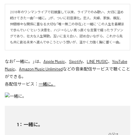
2018年のワンマンライブで初披露して以来、ライブでのみ歌い、大切に温め
続けてきた一曲「一緒に。」が、ついに初音源化。恋人、夫婦、家族、親友、
仲間――様々な関係に重なる大切な「唯一無二の存在」と一緒に “この人生を最期ま
で歩んでいく”という決意を、ハジ→らしい真っ直ぐな言葉で綴ったラブソン
グであり、壮大な人生賛歌。互いに支え合い、認め合いながら、これから先
も共に創る未来へ進んでゆこうという想いが、温かく力強く胸に響く一曲。
なお「
一緒に。
」は、
Apple Music
、
Spotify
、
LINE MUSIC
、
YouTube
Music
、
Amazon Music Unlimited
などの音楽配信サービスで聴くこと
ができる。
各配信サービス：
一緒に。
1
：
一緒に。
ハジ→