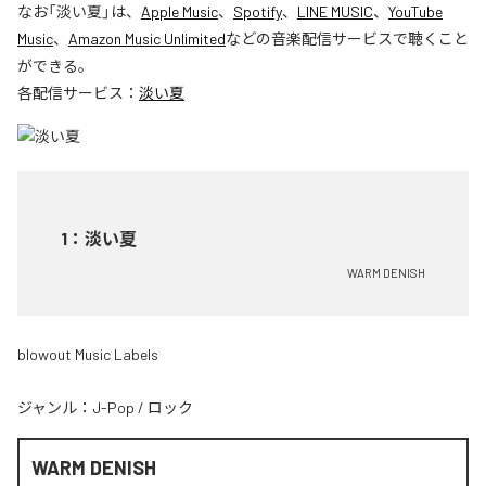
なお「
淡い夏
」は、
Apple Music
、
Spotify
、
LINE MUSIC
、
YouTube
Music
、
Amazon Music Unlimited
などの音楽配信サービスで聴くこと
ができる。
各配信サービス：
淡い夏
1
：
淡い夏
WARM DENISH
blowout Music Labels
ジャンル：
J-Pop
/
ロック
WARM DENISH