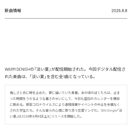
新曲情報
2026.8.8
WARM DENISHの「淡い夏」が配信開始された。今回デジタル配信さ
れた楽曲は、「淡い夏」を含む全1曲となっている。
悔しさと共に時を止めた、夢に描いていた青春。あの頃のぼくたちは、止ま
った時間をうだるような暑さのせいにして、今日も空白のカレンダーを横目
に眺める。新型コロナウイルスにより遠隔授業やイベントの中止を余儀なく
された学生たち。そんな彼らの心境に寄り添う恋愛ソングだ。13th Single「淡
い夏」は2026年8月8日(土)にリリースを開始した。