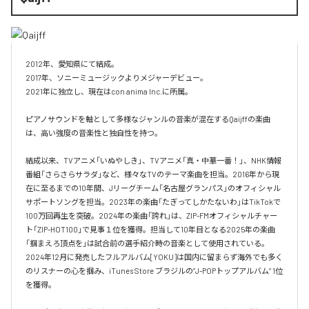
2012年、愛知県にて結成。

2017年、ソニーミュージックよりメジャーデビュー。

2021年に独立し、現在はcon anima Inc.に所属。

ピアノサウンドを軸として多様なジャンルの音楽が混在するQaijffの楽曲
は、高い強度の音楽性と独自性を持つ。

結成以来、TVアニメ「いぬやしき」、TVアニメ「真・中華一番！」、NHK情報
番組「さらさらサラダ」など、様々なTVのテーマ楽曲を担当。2016年から現
在に至るまでの10年間、Jリーグチーム「名古屋グランパス」のオフィシャル
サポートソングを担当。2023年の楽曲「たぎってしかたないわ」はTikTokで
100万回再生を突破。2024年の楽曲「誇れ」は、ZIP-FMオフィシャルチャー
ト「ZIP-HOT100」で見事１位を獲得。担当して10年目となる2025年の楽曲
「掴まえろ頂点を」は試合前の選手紹介時の音楽として使用されている。

2024年12月に発売したフルアルバム[YOKU]は国内に留まらず海外でも多く
のリスナーの心を掴み、iTunes Store ブラジルの”J-POPトップアルバム” 1位
を獲得。
