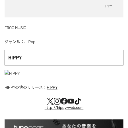
HIPPY
FROG MUSIC
ジャンル：
J-Pop
HIPPY
HIPPY
の他のリリース：
HIPPY
http://hippy-web.com