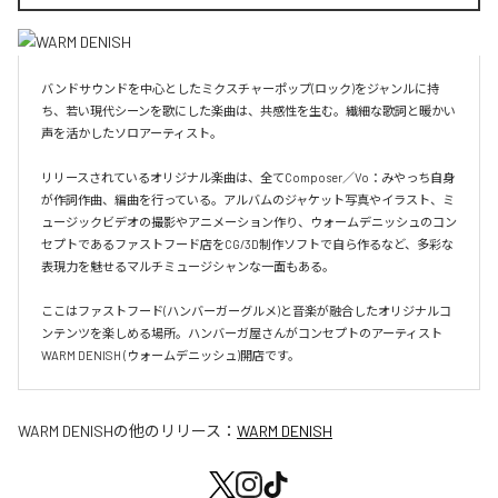
バンドサウンドを中心としたミクスチャーポップ(ロック)をジャンルに持
ち、若い現代シーンを歌にした楽曲は、共感性を生む。繊細な歌詞と暖かい
声を活かしたソロアーティスト。

リリースされているオリジナル楽曲は、全てComposer／Vo：みやっち自身
が作詞作曲、編曲を行っている。アルバムのジャケット写真やイラスト、ミ
ュージックビデオの撮影やアニメーション作り、ウォームデニッシュのコン
セプトであるファストフード店をCG/3D制作ソフトで自ら作るなど、多彩な
表現力を魅せるマルチミュージシャンな一面もある。

ここはファストフード(ハンバーガーグルメ)と音楽が融合したオリジナルコ
ンテンツを楽しめる場所。ハンバーガ屋さんがコンセプトのアーティスト
WARM DENISH (ウォームデニッシュ)開店です。
WARM DENISH
の他のリリース：
WARM DENISH