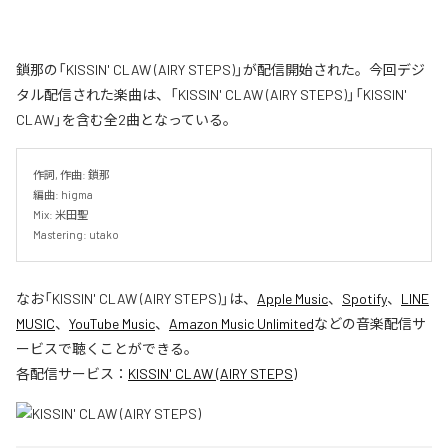
鎖那の「KISSIN' CLAW (AIRY STEPS)」が配信開始された。今回デジ
タル配信された楽曲は、「KISSIN' CLAW (AIRY STEPS)」「KISSIN'
CLAW」を含む全2曲となっている。
作詞, 作曲: 鎖那

編曲: higma

Mix: 米田聖

Mastering: utako
なお「
KISSIN' CLAW (AIRY STEPS)
」は、
Apple Music
、
Spotify
、
LINE
MUSIC
、
YouTube Music
、
Amazon Music Unlimited
などの音楽配信サ
ービスで聴くことができる。
各配信サービス：
KISSIN' CLAW (AIRY STEPS)