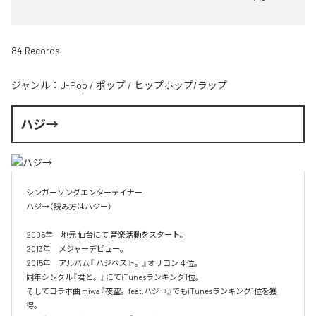
84 Records
ジャンル：
J-Pop
/
ポップ
/
ヒップホップ/ラップ
ハジ→
シンガーソングエンターテイナー

ハジ→（読み方はハジー）

2005年　地元 仙台にて 音楽活動をスタート。

2013年　メジャーデビュー。

2015年　アルバム『 ハジベスト。』オリコン４位。

同年シングル『君と。』にてiTunesランキング1位。

そしてコラボ曲 miwa『夜空。feat.ハジ→』でもiTunesランキング1位を獲
得。
