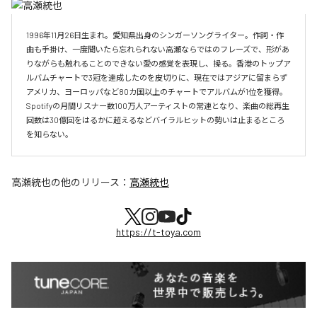
1996年11月26日生まれ。愛知県出身のシンガーソングライター。作詞・作
曲も手掛け、一度聞いたら忘れられない高瀬ならではのフレーズで、形があ
りながらも触れることのできない愛の感覚を表現し、操る。香港のトップア
ルバムチャートで3冠を達成したのを皮切りに、現在ではアジアに留まらず
アメリカ、ヨーロッパなど80カ国以上のチャートでアルバムが1位を獲得。
Spotifyの月間リスナー数100万人アーティストの常連となり、楽曲の総再生
回数は30億回をはるかに超えるなどバイラルヒットの勢いは止まるところ
を知らない。
高瀬統也
の他のリリース：
高瀬統也
https://t-toya.com