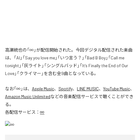
高瀬統也の「∞」が配信開始された。今回デジタル配信された楽曲
は、「AI」「Say you love me」「いつ言う？」「Bad B Boy」「Call me
tonight」「灰ライト」「シングルバッド」「It’s Finally the End of Our
Love」「クライマー」を含む全9曲となっている。
なお「
∞
」は、
Apple Music
、
Spotify
、
LINE MUSIC
、
YouTube Music
、
Amazon Music Unlimited
などの音楽配信サービスで聴くことができ
る。
各配信サービス：
∞