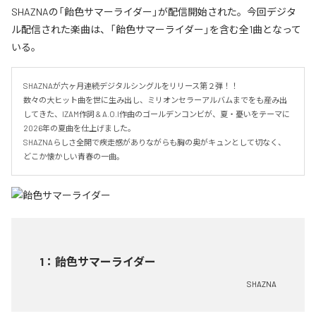
SHAZNAの「飴色サマーライダー」が配信開始された。今回デジタ
ル配信された楽曲は、「飴色サマーライダー」を含む全1曲となって
いる。
SHAZNAが六ヶ月連続デジタルシングルをリリース第２弾！！

数々の大ヒット曲を世に生み出し、ミリオンセラーアルバムまでをも産み出
してきた、IZAM作詞 & A.O.I作曲のゴールデンコンビが、夏・憂いをテーマに
2026年の夏曲を仕上げました。

SHAZNAらしさ全開で疾走感がありながらも胸の奥がキュンとして切なく、
どこか懐かしい青春の一曲。
1
：
飴色サマーライダー
SHAZNA