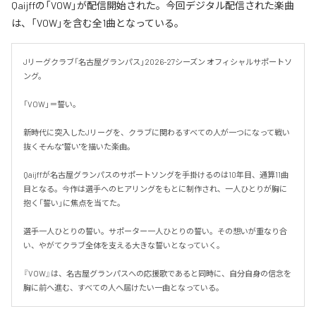
Qaijffの「VOW」が配信開始された。今回デジタル配信された楽曲
は、「VOW」を含む全1曲となっている。
Jリーグクラブ「名古屋グランパス」2026-27シーズン オフィシャルサポートソ
ング。

「VOW」＝誓い。

新時代に突入したJリーグを、クラブに関わるすべての人が一つになって戦い
抜く――そんな"誓い"を描いた楽曲。

Qaijffが名古屋グランパスのサポートソングを手掛けるのは10年目、通算11曲
目となる。今作は選手へのヒアリングをもとに制作され、一人ひとりが胸に
抱く「誓い」に焦点を当てた。

選手一人ひとりの誓い。サポーター一人ひとりの誓い。その想いが重なり合
い、やがてクラブ全体を支える大きな誓いとなっていく。

『VOW』は、名古屋グランパスへの応援歌であると同時に、自分自身の信念を
胸に前へ進む、すべての人へ届けたい一曲となっている。