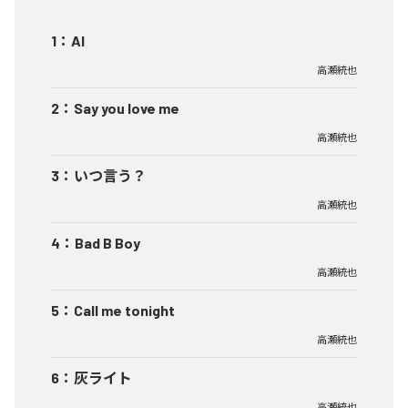
1
：
AI
高瀬統也
2
：
Say you love me
高瀬統也
3
：
いつ言う？
高瀬統也
4
：
Bad B Boy
高瀬統也
5
：
Call me tonight
高瀬統也
6
：
灰ライト
高瀬統也