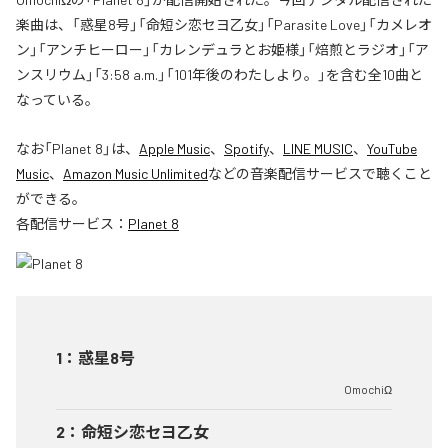
楽曲は、「惑星8号」「命短シ恋セヨ乙女」「Parasite Love」「カメレオ
ン」「アンチヒーロー」「カレンデュラとお姫様」「焙煎とラジオ」「ア
ンスリウム」「3:58 a.m.」「101年後のわたしより。」を含む全10曲と
なっている。
なお「
Planet 8
」は、
Apple Music
、
Spotify
、
LINE MUSIC
、
YouTube
Music
、
Amazon Music Unlimited
などの音楽配信サービスで聴くこと
ができる。
各配信サービス：
Planet 8
1
：
惑星8号
OmochiΩ
2
：
命短シ恋セヨ乙女