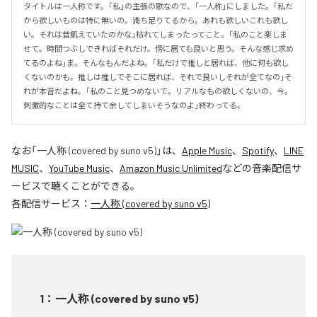
タイトルは一人称です。「私」の主張の歌なので、「一人称」にしました。「私だ
から欲しいものは特に無いの。満ち足りてるから。あれも欲しいこれも欲し
い。それは昔飢えていたのかな」枯れてしまったってこと。「私のこと楽しま
せて。時間つぶしできればそれだけ。傍に居ても良いと思う。そんな感じ求め
てるのよね」ま。そんなもんだよね。「私だけで推しと居れば、他に何も欲し
くないのかも。推しは推しでそこに居れば、それで良いしそれが全てなの」そ
れが本音だよね。「私のこと見つめないで。リアルなもの欲しくないの、今。
刺激的なことは全て持て余してしまいそうなのよ」終わってる。
なお「
一人称 (covered by suno v5)
」は、
Apple Music
、
Spotify
、
LINE
MUSIC
、
YouTube Music
、
Amazon Music Unlimited
などの音楽配信サ
ービスで聴くことができる。
各配信サービス：
一人称 (covered by suno v5)
1
：
一人称 (covered by suno v5)