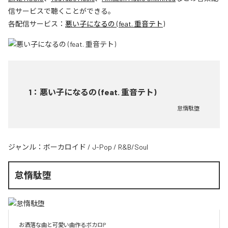
信サービスで聴くことができる。
各配信サービス：
悪い子になるの (feat. 重音テト)
1
：
悪い子になるの (feat. 重音テト)
怠惰駄堕
ジャンル：
ボーカロイド
/
J-Pop
/
R&B/Soul
怠惰駄堕
お洒落な曲と可愛い曲作るボカロP