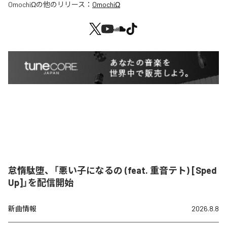
OmochiΩ
の他のリリース：
OmochiΩ
怠惰駄堕、「悪い子になるの (feat. 重音テト) [Sped
Up]」を配信開始
新曲情報
2026.8.8