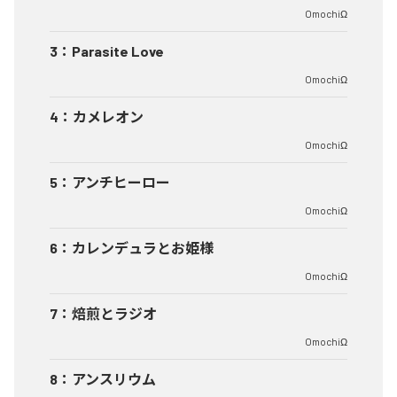
OmochiΩ
3
：
Parasite Love
OmochiΩ
4
：
カメレオン
OmochiΩ
5
：
アンチヒーロー
OmochiΩ
6
：
カレンデュラとお姫様
OmochiΩ
7
：
焙煎とラジオ
OmochiΩ
8
：
アンスリウム