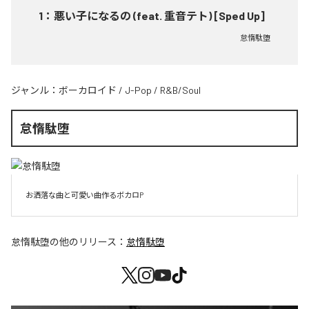
1
：
悪い子になるの (feat. 重音テト) [Sped Up]
怠惰駄堕
ジャンル：
ボーカロイド
/
J-Pop
/
R&B/Soul
怠惰駄堕
お洒落な曲と可愛い曲作るボカロP
怠惰駄堕
の他のリリース：
怠惰駄堕