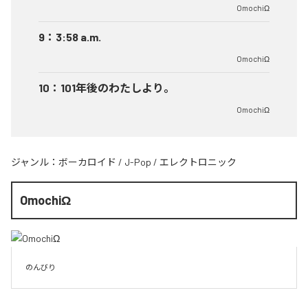
OmochiΩ
9
：
3:58 a.m.
OmochiΩ
10
：
101年後のわたしより。
OmochiΩ
ジャンル：
ボーカロイド
/
J-Pop
/
エレクトロニック
OmochiΩ
のんびり