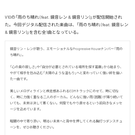
V10の「雨のち晴れ (feat. 鏡音レン & 鏡音リン)」が配信開始され
た。今回デジタル配信された楽曲は、「雨のち晴れ (feat. 鏡音レン
& 鏡音リン)」を含む全1曲となっている。
鏡音リン・レンが歌う、エモーショナルなProgressive Houseナンバー『雨の
ち晴れ』。

「心の奥の寂しさ」や「自分が必要とされている場所を探す葛藤」から始まり、
やがて相手を包み込む「太陽のような温もり」へと変わっていく強い絆を描い
た一曲です。

美しいメロディラインと疾走感あふれるEDMトラックにのせて、時に切な
く、時に力強く重なる二人のボーカル。どんなに強い雨（困難）が降り続いて
いても、未来は決して悪くない。何度でもやり直せるという前向きなメッセ
ージを込めています。

暗闇の中で寄り添い、明るい未来へと背中を押してくれる胸打つダンスチュ
ーンを、ぜひお聴きください。