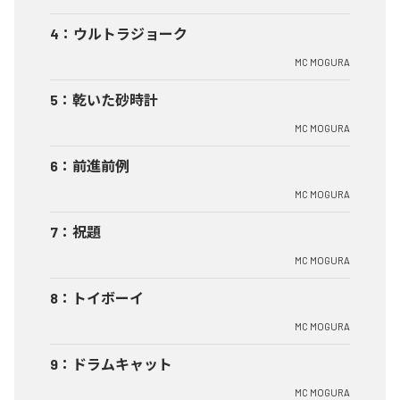
4
：
ウルトラジョーク
MC MOGURA
5
：
乾いた砂時計
MC MOGURA
6
：
前進前例
MC MOGURA
7
：
祝題
MC MOGURA
8
：
トイボーイ
MC MOGURA
9
：
ドラムキャット
MC MOGURA