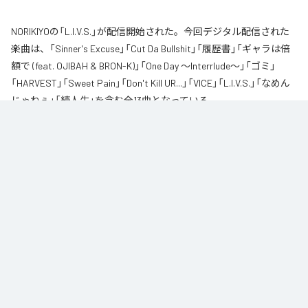
NORIKIYOの「L.I.V.S.」が配信開始された。今回デジタル配信された
楽曲は、「Sinner's Excuse」「Cut Da Bullshit」「履歴書」「ギャラは倍
額で (feat. OJIBAH & BRON-K)」「One Day ～Interrlude～」「ゴミ」
「HARVEST」「Sweet Pain」「Don't Kill UR...」「VICE」「L.I.V.S.」「なめん
じゃねぇ」「続人生」を含む全13曲となっている。
自身が難病に罹患し、自分のこれまでの人生と未来を改めて考え直したタイ
ミングに「Life Is Very Short」をテーマに制作されたアルバム。タイトルの
「L.I.V.S.」はLife Is Very Shortの頭文字を取ったものである。今作は本来、
NORIKIYOが収監中にリリースされる予定だった作品であり、予定より早く出
所が叶った為、お蔵入りになりそうだったが聴きたいと言うファンの声に応
える形でリリースが決定したキャリア12枚目のアルバムとなってる。
なお「
L.I.V.S.
」は、
Apple Music
、
Spotify
、
LINE MUSIC
、
YouTube
Music
、
Amazon Music Unlimited
などの音楽配信サービスで聴くこと
ができる。
各配信サービス：
L.I.V.S.