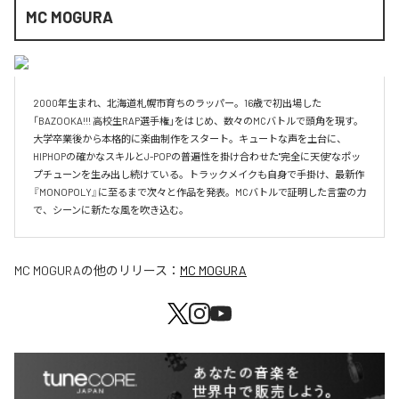
MC MOGURA
2000年生まれ、北海道札幌市育ちのラッパー。16歳で初出場した
「BAZOOKA!!! 高校生RAP選手権」をはじめ、数々のMCバトルで頭角を現す。
大学卒業後から本格的に楽曲制作をスタート。キュートな声を土台に、
HIPHOPの確かなスキルとJ-POPの普遍性を掛け合わせた"完全に天使"なポッ
プチューンを生み出し続けている。トラックメイクも自身で手掛け、最新作
『MONOPOLY』に至るまで次々と作品を発表。MCバトルで証明した言霊の力
で、シーンに新たな風を吹き込む。
MC MOGURA
の他のリリース：
MC MOGURA