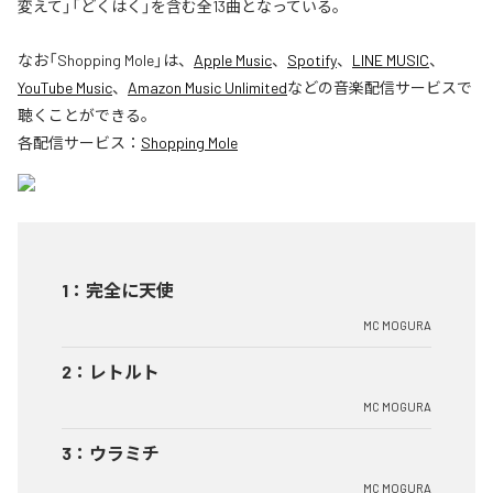
変えて」「どくはく」を含む全13曲となっている。
なお「
Shopping Mole
」は、
Apple Music
、
Spotify
、
LINE MUSIC
、
YouTube Music
、
Amazon Music Unlimited
などの音楽配信サービスで
聴くことができる。
各配信サービス：
Shopping Mole
1
：
完全に天使
MC MOGURA
2
：
レトルト
MC MOGURA
3
：
ウラミチ
MC MOGURA