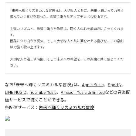
「未来へ輝くリズミカルな冒険」は、大切な人と共に、未来へ向かって力強く
進んでいく喜びを歌った、希望に満ちたアップテンポな楽曲です。

力強いリズムと、希望に満ちた歌詞は、聴く人の心を前向きにさせてくれま
す。

困難に立ち向かう勇気、そして大切な人と共に夢を叶える喜びを、この楽曲
は力強く歌い上げます。

大切な人と過ごす時間、そして未来への希望を、この楽曲と共に感じてくだ
さい。
なお「
未来へ輝くリズミカルな冒険
」は、
Apple Music
、
Spotify
、
LINE MUSIC
、
YouTube Music
、
Amazon Music Unlimited
などの音楽配
信サービスで聴くことができる。
各配信サービス：
未来へ輝くリズミカルな冒険