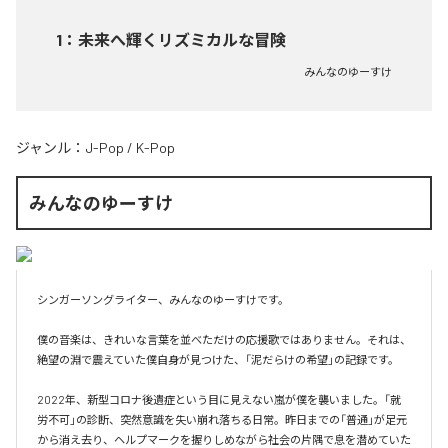
1
：
未来へ輝くリズミカルな冒険
みんなのゆーすけ
ジャンル：
J-Pop
/
K-Pop
みんなのゆーすけ
シンガーソングライター、みんなのゆーすけです。

僕の音楽は、きれいな言葉を並べただけの応援歌ではありません。それは、
絶望の淵で震えていた僕自身が見つけた、「泥だらけの希望」の記録です。

2022年、新型コロナ後遺症という目に見えない嵐が僕を襲いました。「就
労不可」の診断、突然意識を失い崩れ落ちる日常。昨日までの「普通」が足元
から消え去り、ヘルプマークを握りしめながら社会の片隅で息を潜めていた