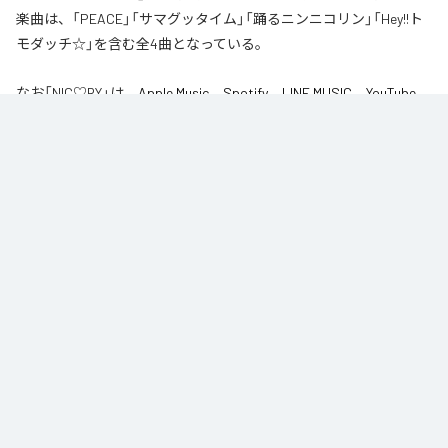
楽曲は、「PEACE」「サマグッタイム」「踊るニンニコリン」「Hey!!ト
モダッチ☆」を含む全4曲となっている。
なお「
NIC♡RY
」は、
Apple Music
、
Spotify
、
LINE MUSIC
、
YouTube
Music
、
Amazon Music Unlimited
などの音楽配信サービスで聴くこと
ができる。
各配信サービス：
NIC♡RY
1
：
PEACE
NIC♡RY
2
：
サマグッタイム
NIC♡RY