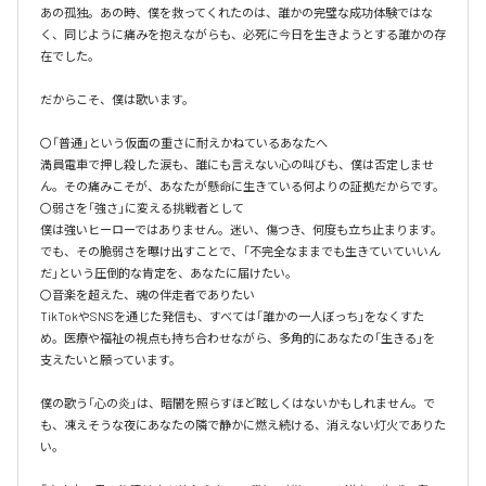
あの孤独。あの時、僕を救ってくれたのは、誰かの完璧な成功体験ではな
く、同じように痛みを抱えながらも、必死に今日を生きようとする誰かの存
在でした。

だからこそ、僕は歌います。

〇「普通」という仮面の重さに耐えかねているあなたへ

満員電車で押し殺した涙も、誰にも言えない心の叫びも、僕は否定しませ
ん。その痛みこそが、あなたが懸命に生きている何よりの証拠だからです。

〇弱さを「強さ」に変える挑戦者として

僕は強いヒーローではありません。迷い、傷つき、何度も立ち止まります。
でも、その脆弱さを曝け出すことで、「不完全なままでも生きていていいん
だ」という圧倒的な肯定を、あなたに届けたい。

〇音楽を超えた、魂の伴走者でありたい

TikTokやSNSを通じた発信も、すべては「誰かの一人ぼっち」をなくすた
め。医療や福祉の視点も持ち合わせながら、多角的にあなたの「生きる」を
支えたいと願っています。

僕の歌う「心の炎」は、暗闇を照らすほど眩しくはないかもしれません。で
も、凍えそうな夜にあなたの隣で静かに燃え続ける、消えない灯火でありた
い。
