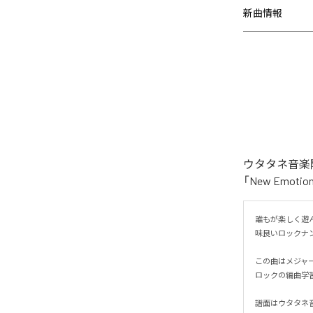
新曲情報
ウタタネ音楽院
「New Emo
誰もが楽しく遊ん
味良いロックナンバ
この曲はメジャ
ロックの編曲学習
譜面はウタタネ音