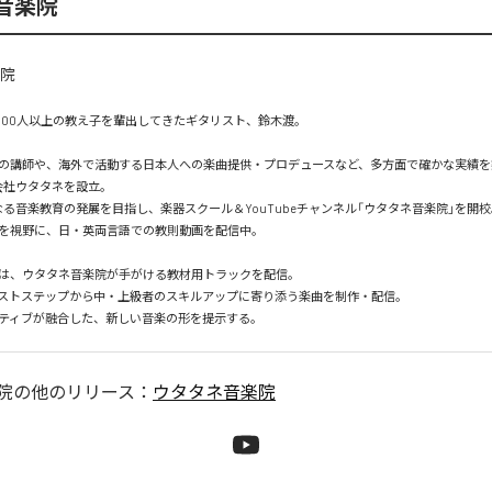
音楽院
,000人以上の教え子を輩出してきたギタリスト、鈴木渡。

の講師や、海外で活動する日本人への楽曲提供・プロデュースなど、多方面で確かな実績を築
会社ウタタネを設立。

なる音楽教育の発展を目指し、楽器スクール＆YouTubeチャンネル「ウタタネ音楽院」を開校。
を視野に、日・英両言語での教則動画を配信中。

は、ウタタネ音楽院が手がける教材用トラックを配信。

ストステップから中・上級者のスキルアップに寄り添う楽曲を制作・配信。

院
の他のリリース：
ウタタネ音楽院