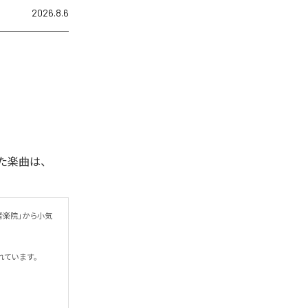
2026.8.6
れた楽曲は、
音楽院」から小気
います。
