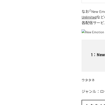
なお「
New Em
Unlimited
など
各配信サービ
1
：
New
ウタタネ
ジャンル：
ロ