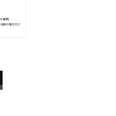
を展開。

し活動の幅を広げ