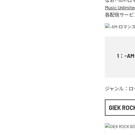
なお「
-AM-
Music Unlimite
各配信サービ
1
：
-A
ジャンル：
ロ
GIEK ROC