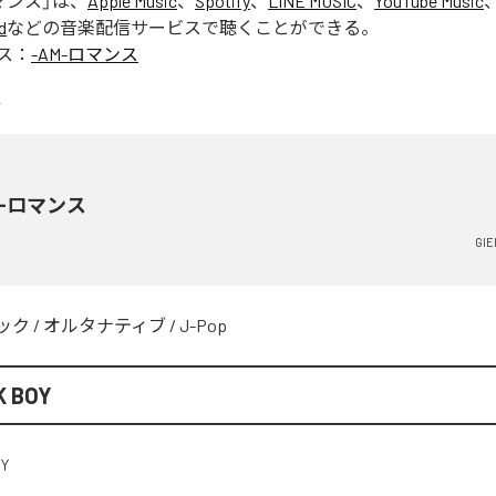
ロマンス
」は、
Apple Music
、
Spotify
、
LINE MUSIC
、
YouTube Music
d
などの音楽配信サービスで聴くことができる。
ス：
-AM-ロマンス
M-ロマンス
GIE
ック
/
オルタナティブ
/
J-Pop
K BOY