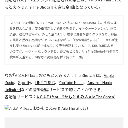
もとえみ & Aile The Shota)」を含む全1曲となっている。
DJ KRUTCHの新曲「A.S.A.P feat. おかもとえみ, Aile The Shota」は、失恋の痛
みを抱えながら、夜の街で新しい始まりを探すナイトウォークソング。 雨の
渋谷、途切れるWi-Fi、外した店のピン、煙草と爆音が響くクラブなど、都会
の風景と揺れる感情をリアルに描きながら、「終われば始まる」「ここからが生
まれ変わるstory」と前へ進んでいく姿を表現している。 DJ KRUTCHによる
UKGでグルーヴィーなサウンドと、おかもとえみ、Aile The Shotaそれぞれの
歌声が交差する、切なさと高揚感を併せ持った一曲。
なお「
A.S.A.P (feat. おかもとえみ & Aile The Shota)
」は、
Apple
Music
、
Spotify
、
LINE MUSIC
、
YouTube Music
、
Amazon Music
Unlimited
などの音楽配信サービスで聴くことができる。
各配信サービス：
A.S.A.P (feat. おかもとえみ & Aile The Shota)