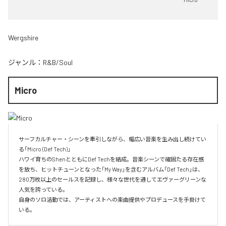
Wergshire
ジャンル：
R&B/Soul
Micro
サーフカルチャー・シーンを牽引しながら、幅広い音楽を生み出し続けてい
る「Micro (Def Tech)」

ハワイ育ちのShenとともにDef Techを結成。音楽シーンで確固たる存在感
を放ち、ヒットチューンとなった「My Way」を含むアルバム「Def Tech」は、
280万枚以上のセールスを記録し、様々な世代を通してエヴァーグリーンな
人気を誇っている。

自身のソロ活動では、アーティストへの楽曲提供やプロデュースを手掛けて
いる。