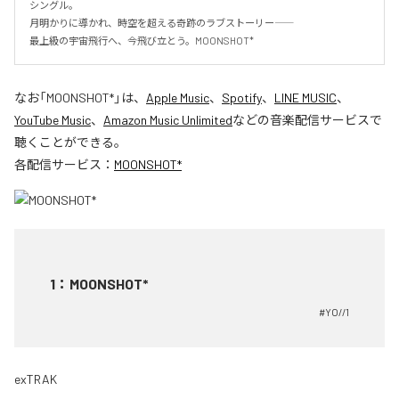
シングル。 

月明かりに導かれ、時空を超える奇跡のラブストーリー―― 

最上級の宇宙飛行へ、今飛び立とう。MOONSHOT*
なお「
MOONSHOT*
」は、
Apple Music
、
Spotify
、
LINE MUSIC
、
YouTube Music
、
Amazon Music Unlimited
などの音楽配信サービスで
聴くことができる。
各配信サービス：
MOONSHOT*
1
：
MOONSHOT*
#YO//1
exTRAK