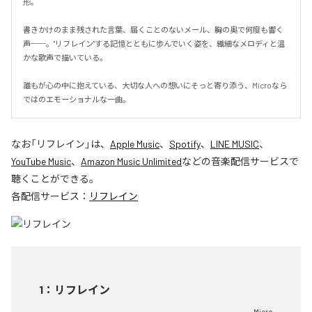
形。

書きかけのまま残された言葉、届くことのないメール、胸の奥で何度も響く
声──。"リフレイン"する記憶とともに歩んでいく姿を、繊細なメロディと温
かな歌声で描いている。

誰もが心の中に抱えている、大切な人への想いにそっと寄り添う、Microなら
ではのエモーショナルな一曲。
なお「
リフレイン
」は、
Apple Music
、
Spotify
、
LINE MUSIC
、
YouTube Music
、
Amazon Music Unlimited
などの音楽配信サービスで
聴くことができる。
各配信サービス：
リフレイン
1
：
リフレイン
Micro