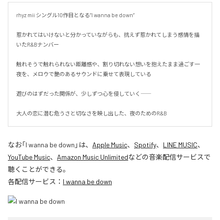
rhyz mii シングル10作目となる”I wanna be down”

惹かれてはいけないと分かっていながらも、抗えず惹かれてしまう感情を描
いたR&Bナンバー

触れそうで触れられない距離感や、割り切れない想いを抱えたまま過ごす一
夜を、メロウで艶のあるサウンドに乗せて表現している

遊びのはずだった関係が、少しずつ心を侵していく――

大人の恋に潜む危うさと切なさを映し出した、夜のためのR&B
なお「
I wanna be down
」は、
Apple Music
、
Spotify
、
LINE MUSIC
、
YouTube Music
、
Amazon Music Unlimited
などの音楽配信サービスで
聴くことができる。
各配信サービス：
I wanna be down