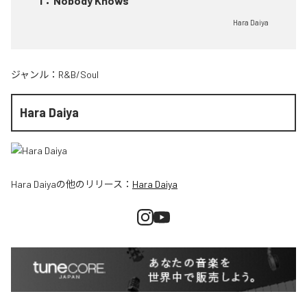
1
：
Nobody Knows
Hara Daiya
ジャンル：
R&B/Soul
Hara Daiya
Hara Daiya
の他のリリース：
Hara Daiya