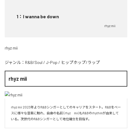
1
：
I wanna be down
rhyz mii
rhyz mii
ジャンル：
R&B/Soul
/
J-Pop
/
ヒップホップ/ラップ
rhyz mii
rhyz mii 2023年よりR&Bシンガーとしてのキャリアをスタート。R&Bをベー
スに様々な音楽に触れ、自身の名前（rhyz　mii)もR&Bのrhythmが由来して
いる。次世代のR&Bシンガーとして地位確立を目指す。