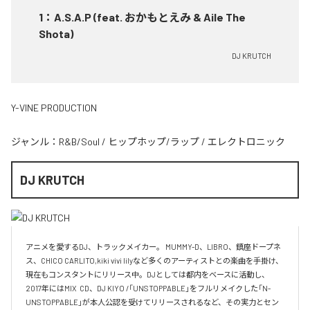
1
：
A.S.A.P (feat. おかもとえみ & Aile The
Shota)
DJ KRUTCH
Y-VINE PRODUCTION
ジャンル：
R&B/Soul
/
ヒップホップ/ラップ
/
エレクトロニック
DJ KRUTCH
アニメを愛するDJ、トラックメイカー。 MUMMY-D、LIBRO、鎮座ドープネ
ス、CHICO CARLITO,kiki vivi lilyなど多くのアーティストとの楽曲を手掛け、
現在もコンスタントにリリース中。DJとしては都内をベースに活動し、
2017年にはMIX  CD、DJ KIYO /「UNSTOPPABLE」をフルリメイクした「N-
UNSTOPPABLE」が本人公認を受けてリリースされるなど、その実力とセン