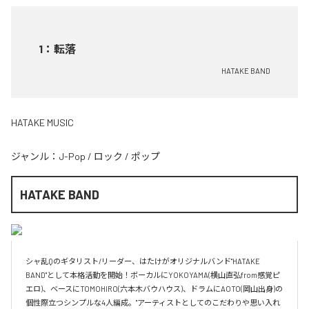
1
：
転落
HATAKE BAND
HATAKE MUSIC
ジャンル：
J-Pop
/
ロック
/
ポップ
HATAKE BAND
シャ乱Qのギタリスト/リーダー、はたけがオリジナルバンド"HATAKE 
BAND"として本格活動を開始！ボーカルにYOKOYAMA(横山直弘from感覚ピ
エロ)、ベースにTOMOHIRO(六本木バウハウス)、ドラムにAOTO(岡山出身)の
個性際立つシンプルな4人編成。"アーティストとしてのこだわりや思い入れ