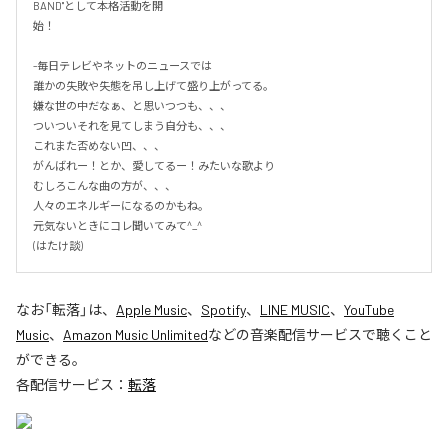
BAND"として本格活動を開

始！

-毎日テレビやネットのニュースでは

誰かの失敗や失態を吊し上げて盛り上がってる。

嫌な世の中だなぁ、と思いつつも、、、

ついついそれを見てしまう自分も、、、

これまた否めない凹、、、

がんばれー！とか、愛してるー！みたいな歌より

むしろこんな曲の方が、、、

人々のエネルギーになるのかもね。

元気ないときにコレ聞いてみて^_^

(はたけ談)
なお「
転落
」は、
Apple Music
、
Spotify
、
LINE MUSIC
、
YouTube
Music
、
Amazon Music Unlimited
などの音楽配信サービスで聴くこと
ができる。
各配信サービス：
転落