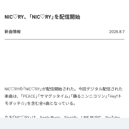
NIC♡RY、「NIC♡RY」を配信開始
新曲情報
2026.8.7
NIC♡RYの「NIC♡RY」が配信開始された。今回デジタル配信された
楽曲は、「PEACE」「サマグッタイム」「踊るニンニコリン」「Hey!!ト
モダッチ☆」を含む全4曲となっている。
なお「
NIC♡RY
」は、
Apple Music
、
Spotify
、
LINE MUSIC
、
YouTube
Music
、
Amazon Music Unlimited
などの音楽配信サービスで聴くこと