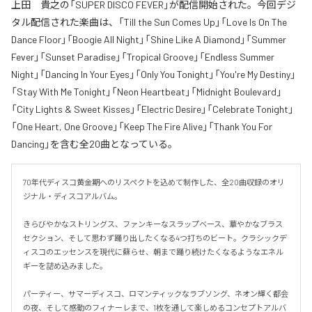
上田 貴之の「SUPER DISCO FEVER」が配信開始された。今回デジ
タル配信された楽曲は、「Till the Sun Comes Up」「Love Is On The
Dance Floor」「Boogie All Night」「Shine Like A Diamond」「Summer
Fever」「Sunset Paradise」「Tropical Groove」「Endless Summer
Night」「Dancing In Your Eyes」「Only You Tonight」「You're My Destiny」
「Stay With Me Tonight」「Neon Heartbeat」「Midnight Boulevard」
「City Lights & Sweet Kisses」「Electric Desire」「Celebrate Tonight」
「One Heart, One Groove」「Keep The Fire Alive」「Thank You For
Dancing」を含む全20曲となっている。
70年代ディスコ黄金期へのリスペクトを込めて制作した、全20曲収録のオリ
ジナル・ディスコアルバム。

きらびやかなストリングス、ファンキーなスラップベース、華やかなブラス
セクション、そして思わず踊り出したくなる4つ打ちのビート。クラシックデ
ィスコのエッセンスを現代に蘇らせ、朝まで踊り続けたくなるようなエネル
ギーを詰め込みました。

パーティー、サマーディスコ、ロマンティックなラブソング、ネオン輝く都会
の夜、そして感動のフィナーレまで、1枚を通して楽しめるコンセプトアルバ