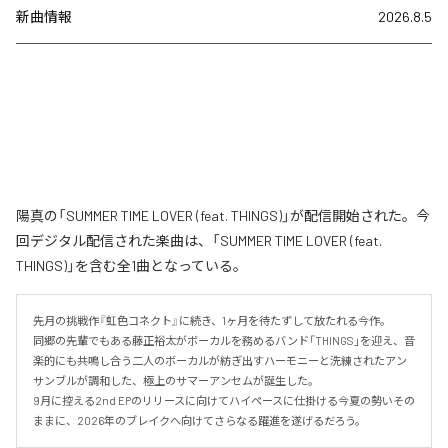
新曲情報
2026.8.5
陽真の「SUMMER TIME LOVER (feat. THINGS)」が配信開始された。今
回デジタル配信された楽曲は、「SUMMER TIME LOVER (feat.
THINGS)」を含む全1曲となっている。
先月の挑戦作『虹色コネクト』に続き、1ヶ月を待たずして放たれる今作。

同郷の先輩でもある藤正裕太がボーカルを務めるバンド「THINGS」を迎え、音
楽的にも共鳴し合う二人のボーカルが紡ぎ出すハーモニーと洗練されたアン
サンブルが調和した、極上のサマーアンセムが誕生した。

9月に控える2nd EPのリリースに向けてハイペースに仕掛ける今夏の勢いその
ままに、2026年のブレイクへ向けてさらなる躍進を遂げるだろう。