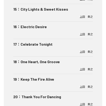
15
：
City Lights & Sweet Kisses
上田 貴之
16
：
Electric Desire
上田 貴之
17
：
Celebrate Tonight
上田 貴之
18
：
One Heart, One Groove
上田 貴之
19
：
Keep The Fire Alive
上田 貴之
20
：
Thank You For Dancing
上田 貴之