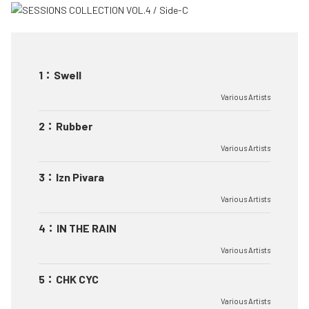
1
：
Swell
Various Artists
2
：
Rubber
Various Artists
3
：
Izn Pivara
Various Artists
4
：
IN THE RAIN
Various Artists
5
：
CHK CYC
Various Artists