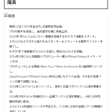
陽真
陽真（ひま）2004年生まれ｡広島県呉市出身。‌

プロの歌手を目指し、高校進学を機に単身上京。‌

2020年1月YouTubeにカバー動画を投稿するかたちで活動をスタート。‌

その小さなカラダから放たれるスモーキー＆スウィートな歌声でリスナーを
魅了し､‌

わずか1年で登録者が10,000人を超え､現在86,000人を突破。‌

2024年2月には人気韓国人プロデューサー兼DJのNightTempo(ナイト・テ
ンポ)の‌

プロデュースによる新曲「Want You」 「Merry-Go-Round」を2曲同時リリース
し、‌

ZeppShinjukuでのNightTempo来日公演にもゲスト出演。その名が音楽フ
ァンの間で話題になる。‌

2025年に1stアルバムをリリースし、東京と広島でのワンマン公演を開催す
る。

2026年3月から3ヶ月連続カバー企画ワンマン公演を開催し、4月には呉市
観光特使に就任。

さらに7,8,9月連続リリースが予定され、11,12月には初の全国ツアーの開催が
決定している。