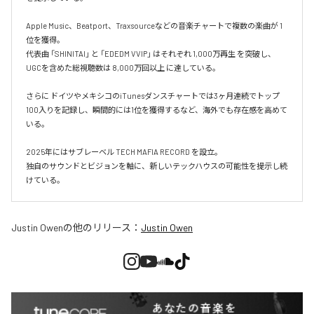
Apple Music、Beatport、Traxsourceなどの音楽チャートで複数の楽曲が 1
位を獲得。

代表曲 「SHINITAI」 と 「EDEDM VVIP」 はそれぞれ 1,000万再生 を突破し、
UGCを含めた総視聴数は 8,000万回以上 に達している。

さらに ドイツやメキシコのiTunesダンスチャートでは3ヶ月連続でトップ
100入りを記録し、瞬間的には1位を獲得するなど、海外でも存在感を高めて
いる。

2025年にはサブレーベル TECH MAFIA RECORD を設立。

独自のサウンドとビジョンを軸に、新しいテックハウスの可能性を提示し続
けている。
Justin Owen
の他のリリース：
Justin Owen