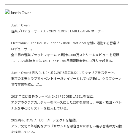
Justin Owen

音楽プロデューサー / DJ / 2k21 RECORD LABEL JAPAN オーナー

Electronic / Tech House / Techno / Dark Emotional を軸に活動する音楽プ
ロデューサー。

全世界の音楽プラットフォームで 累計5,000万ストリーム＆ビュー を記録
し、2026年時点では YouTube Music 月間視聴者数400万人 を超える。

Justin Owen（旧名 DJ UCHU）は2018年にDJとしてキャリアをスタート。

東京の主要クラブでイベントオーガナイザーとしても活動し、クラブシーン
で存在感を確立した。

2021年には自身のレーベル 2k21 RECORD LABEL を設立。

アジアのクラブカルチャーをベースにしたEDMを展開し、中国・韓国・ベト
ナムを中心にリスナーを拡大している。

2023年には ASIA TECH プロジェクトを始動。

アジア文化と革新的なクラブサウンドを融合させた新しい電子音楽の方向性
を提示している。
